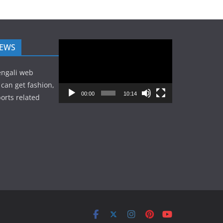
Video
NEWS
Player
engali web
can get fashion,
00:00
10:14
orts related