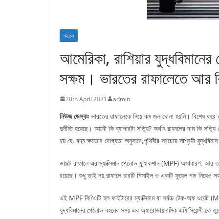
ডিফেন্স
আমেরিকা, রাশিয়ার যুদ্ধবিমানে
সক্ষম। ভারতের রাফালেতে আর কি
20th April 2021
admin
নিউজ ডেস্কঃ
ভারতের রাফালেকে নিয়ে কম জল ঘোলা হয়নি। বিশেষ করে ভা
দুর্নীতি হয়েছে। আদৌ কি ব্যাপারটা সত্যি? অর্থাৎ রাফালের দাম কি সত্যি
হয় যে, বহন ক্ষমতার যোগ্যতা অনুসারে,পৃথিবীর সবচেয়ে সাশ্রয়ী যুদ্ধব
ডাসল্ট রাফালে এর ম্যাক্সিমান পেলোড ফ্র্যাকশান (MPF) অসাধারণ, আর তা 
রয়েছে। শুধু তাই নয়,রাফালে চারটি মিসাইল ও একটি ফুয়েল পড নিয়েও 
এই MPF কি?এটি হল ফাইটারের ম্যাক্সিমাম বা সর্বচ্চ টেক-অফ ওয়েট
যুদ্ধবিমানের পেলোড বহনের সময় এর অ্যারোডায়নামিক এফিসিয়েন্সী কে ত