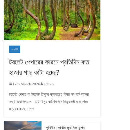
অফবিট
টয়লেট পেপারের কারনে প্রতিদিন কত
হাজার গাছ কাটা হচ্ছে?
17th March 2026
admin
টয়লেট পেপার বা টয়লেট টিস্যুর ব্যবহারের বিষয় সম্পর্কে আমরা
সবাই ওয়াকিবহাল। এই টিস্যু বর্তমানদিনে নিত্যসঙ্গী হয়ে গেছে
মানুষের কাছে। তবে
পৃথিবীর কোথায় জুরাসিক যুগের