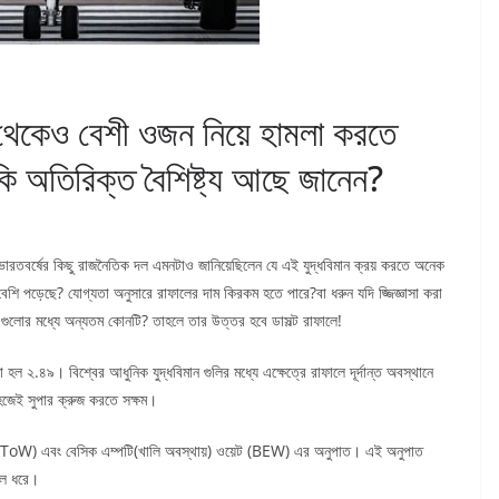
র থেকেও বেশী ওজন নিয়ে হামলা করতে
 অতিরিক্ত বৈশিষ্ট্য আছে জানেন?
রতবর্ষের কিছু রাজনৈতিক দল এমনটাও জানিয়েছিলেন যে এই যুদ্ধবিমান ক্রয় করতে অনেক
 বেশি পড়েছে? যোগ্যতা অনুসারে রাফালের দাম কিরকম হতে পারে?বা ধরুন যদি জ্জিজ্ঞাসা করা
িমান গুলোর মধ্যে অন্যতম কোনটি? তাহলে তার উত্তর হবে ডাসল্ট রাফালে!
হল ২.৪৯। বিশ্বের আধুনিক যুদ্ধবিমান গুলির মধ্যে এক্ষেত্রে রাফালে দূর্দান্ত অবস্থানে
সহজেই সুপার ক্রুজ করতে সক্ষম।
 (MToW) এবং বেসিক এম্পটি(খালি অবস্থায়) ওয়েট (BEW) এর অনুপাত। এই অনুপাত
ুলে ধরে।