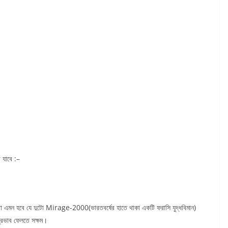
া যাবে :–
েটা এমন হবে যে দুটো Mirage-2000(ভারতবর্ষের হাতে থাকা একটি ফরাসি যুদ্ধবিমান)
্রভাব ফেলতে সক্ষম।