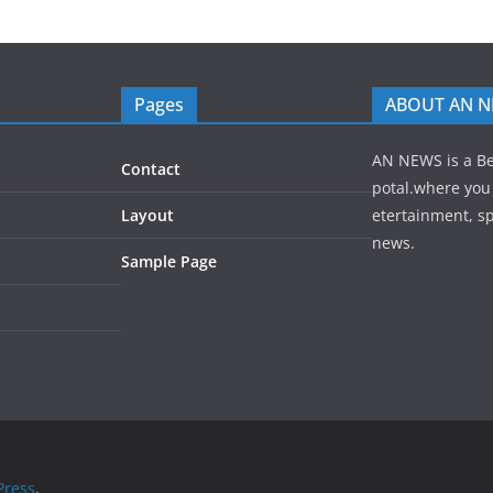
Pages
ABOUT AN 
AN NEWS is a B
Contact
potal.where you 
Layout
etertainment, sp
news.
Sample Page
ress
.