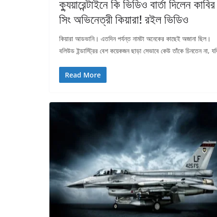
ক্যুয়ারেন্টাইনে কি ভিডিও বার্তা দিলেন কাবির
সিং অভিনেত্রী কিয়ারা! রইল ভিডিও
কিয়ারা আডভানি। এতদিন পর্যন্ত নামটা অনেকের কাছেই অজানা ছিল।
বলিউড ইন্ডাস্ট্রির বেশ কয়েকজন ছাড়া সেভাবে কেউ তাঁকে চিনতেন না, য
Read More