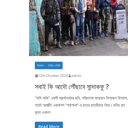
বিনোদন
ভিডিও স্টোরি
12th October 2020
admin
সবাই কি আদৌ পৌঁছাবে সান্দাকফু ?
“যাবি নাকি” একটি স্বল্পদৈর্ঘ্যের ছবি, পরিচালনা করেছেন বিশ্বরূপ বিশ্বাস,
তারই অ্যাক্টিং ওয়ার্কশপ “পাঠশালা”-র ছাত্র ছাত্রীদের নিয়ে। ছবির গল্প
মূলত একদল
Read More