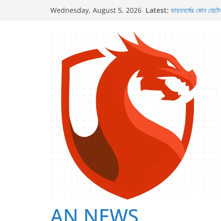
Skip
Latest:
ভারতবর্ষের কোন হোটে
Wednesday, August 5, 2026
to
টয়লেট পেপারের কারনে
পৃথিবীর কোথায় জুরাসি
content
দাঁড়াশ থেকে শুরু করে
ভারতবর্ষে বর্তমানে কত
AN NEWS