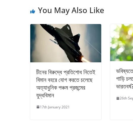
You May Also Like
ভবিষ্যতে
চীনের বিরুদ্ধে প্রতিশোধ নিতেই
গাড়ি চল
বিমান বহরে যোগ করতে চলেছে
ভারতবর্ষ
অত্যাধুনিক পঞ্চম প্রজন্মের
যুদ্ধবিমান
26th Se
17th January 2021