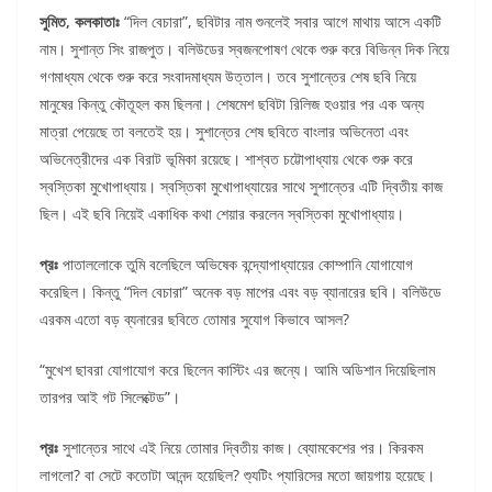
সুমিত, কলকাতাঃ
“দিল বেচারা”, ছবিটার নাম শুনলেই সবার আগে মাথায় আসে একটি
নাম। সুশান্ত সিং রাজপুত। বলিউডের স্বজনপোষণ থেকে শুরু করে বিভিন্ন দিক নিয়ে
গণমাধ্যম থেকে শুরু করে সংবাদমাধ্যম উত্তাল। তবে সুশান্তের শেষ ছবি নিয়ে
মানুষের কিন্তু কৌতূহল কম ছিলনা। শেষমেশ ছবিটা রিলিজ হওয়ার পর এক অন্য
মাত্রা পেয়েছে তা বলতেই হয়। সুশান্তের শেষ ছবিতে বাংলার অভিনেতা এবং
অভিনেত্রীদের এক বিরাট ভূমিকা রয়েছে। শাশ্বত চট্টোপাধ্যায় থেকে শুরু করে
স্বস্তিকা মুখোপাধ্যায়। স্বস্তিকা মুখোপাধ্যায়ের সাথে সুশান্তের এটি দ্বিতীয় কাজ
ছিল। এই ছবি নিয়েই একাধিক কথা শেয়ার করলেন স্বস্তিকা মুখোপাধ্যায়।
প্রঃ
পাতাললোকে তুমি বলেছিলে অভিষেক বন্দ্যোপাধ্যায়ের কোম্পানি যোগাযোগ
করেছিল। কিন্তু “দিল বেচারা” অনেক বড় মাপের এবং বড় ব্যানারের ছবি। বলিউডে
এরকম এতো বড় ব্যনারের ছবিতে তোমার সুযোগ কিভাবে আসল?
“মুখেশ ছাবরা যোগাযোগ করে ছিলেন কাস্টিং এর জন্যে। আমি অডিশান দিয়েছিলাম
তারপর আই গট সিলেক্টেড”।
প্রঃ
সুশান্তের সাথে এই নিয়ে তোমার দ্বিতীয় কাজ। ব্যোমকেশের পর। কিরকম
লাগলো? বা সেটে কতোটা আনন্দ হয়েছিল? শ্যুটিং প্যারিসের মতো জায়গায় হয়েছে।