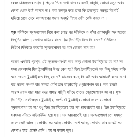
বেরল চাঞ্চল্যকর তথ্য । পড়তে গিয়ে দেখা যাবে যে একই কাসুন্দি, কোনো নতুন তথ্য
কোথা থেকে উঠে আসবে না। যারা তদন্ত করে তারা কি তদন্তের সমস্ত রিপোর্ট
ছড়িয়ে রেখে দেবে আমজনতার পড়ার জন্য? নিশ্চয় সেটা কেউ করবে না।
প্রঃ
বলিউডে স্বজনপোষণ নিয়ে কথা চলার পর টলিউডে ও কাঁদা ছোড়াছুড়ি শুরু হয়েছে
কিছুদিন আগে। সেখানে দাড়িয়ে বাংলা ফিল্ম ইন্ডাস্ট্রি নিয়ে কি বলবে? বলিউডের
নিরিখে টলিউডে কতোটা স্বজনপোষণ হয় বলে তোমার মনে হয়?
আমার একটাই প্রশ্ন, এই স্বজনপোষণটা আর অন্য কোনো ইন্ডাস্ট্রিতে হয় না? সব
সময় ফোকাসটা ফিল্ম ইন্ডাস্ট্রির উপর কেন হয়? ফিল্ম ইন্ডাস্ট্রিতেই সব কিছু ঘটছে বাকি
আর কোনো ইন্ডাস্ট্রিতে কিছু হয় না? আমদের কাছে কি এই তথ্য আজানা! বসের সাথে
যার ভালো সম্পর্ক যার সক্ষতা বেশি তার তাড়াতাড়ি প্রোমোশান হয়। আর চারটে
আরও লোক যারা সারা বছর গাধার খাটুনি খাটছে তাদের প্রোমোশানও হয় না। ফুড
ইন্ডাস্ট্রি, সফটওয়্যার ইন্ডাস্ট্রি, কর্পোরেট ইন্ডাস্ট্রি কোনো জায়গায় কোনো
স্বজনপোষণ হয় না? শুধু ফিল্ম ইন্ডাস্ট্রিতেই হয়! সব জায়গাতেই হয়। ফিল্ম ইন্ডাস্ট্রিতে
সবসময় এটাতে হাইলাইটড হয়ে যায়। সব জায়গাতেই হয়। স্বজনপোষণ তো সমস্ত
জায়গাতেই আছে। কোথাও কম আছে কোথাও বেশি আছে, কোথাও তার এফেক্ট কম
কোথাও তার এফেক্ট বেশি। হয় না বলাটা ভুল।