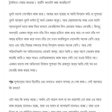
ইন্সটাতে শেয়ার করেছো। শ্যুটিং কতোটা মজা করেছিলে?
খুবই ভালো লেগেছিল কাজ করে। আমার মনে হয়েছে বা আমি বিশ্বাস করি যে সুশান্ত
খুবই হাম্বেল খুবই ডাউন টু আর্থ একজন মানুষ। আর ব্যোমকেশের সময় ওকে যতটা
স্বতঃস্ফূর্ত ভাবে কাজ নিয়ে ভাবতে দেখেছিলাম দিল বেচারার সময়ও দেখেছি। কিন্তু
অবশ্যই একজন মানুষ যখন তাঁর তিন নম্বর ছবিতে কাজ করে আর সে যখন তাঁর দশ
নম্বর ছবিতে কাজ করে তখন তাঁর তো তখন কনফিডেন্স লেভেলটা অনেক বেশি বেড়ে
যাবে এবং তাঁর নিজের দক্ষতার উপর বিশ্বাস থাকবে অনেক বেশি। আর সেই
পরিবর্তনগুলি সব অভিনেতাদের থেকেই কাম্য, মানে আমি ৫ বছর আগে যেরকম কাজ
করেছি আমি ৫ বছর পরেও একইরকমভাবে কাজ করব সেটা তো হওয়া উচিত নয়।
একজন ভালো দক্ষ অভিনেতা হিসাবে সুশান্ত সিং রাজপুত মধ্যে আমি সেই সব গুন
দেখেছি কাজ করার সময়।
প্রঃ
সুশান্তের সাথে দ্বিতীয় এবং বলতেও খারাপ লাগছে যে শেষ কাজ। সেই ব্যাপারে
কি বলবে?
এটা আর কি বলার আছে। অর্থাৎ এই খারাপ লাগা বা মন খারাপটা তো যারা ওর সাথে
কাজ করেছে তাদেরও হচ্ছে, যারা ওর ফ্যান বা ফলোয়ার্স তাদেরও হচ্ছে। যারা ওকে
চিনত বা ওর পরিচিত তাদেরও হচ্ছে। আর যারা ওকে কোনোদিন দেখেনি চোখের