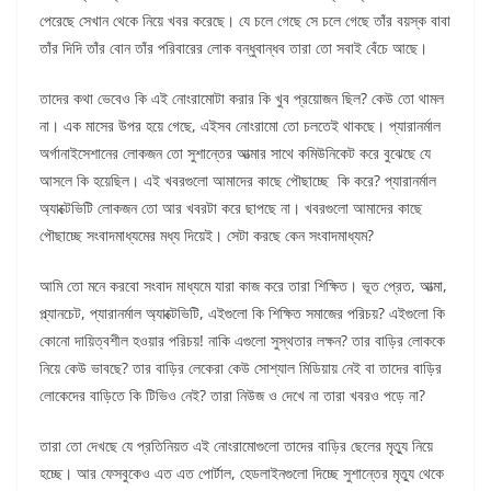
পেরেছে সেখান থেকে নিয়ে খবর করেছে। যে চলে গেছে সে চলে গেছে তাঁর বয়স্ক বাবা
তাঁর দিদি তাঁর বোন তাঁর পরিবারের লোক বন্ধুবান্ধব তারা তো সবাই বেঁচে আছে।
তাদের কথা ভেবেও কি এই নোংরামোটা করার কি খুব প্রয়োজন ছিল? কেউ তো থামল
না। এক মাসের উপর হয়ে গেছে, এইসব নোংরামো তো চলতেই থাকছে। প্যারানর্মাল
অর্গানাইসেশানের লোকজন তো সুশান্তের আত্মার সাথে কমিউনিকেট করে বুঝেছে যে
আসলে কি হয়েছিল। এই খবরগুলো আমাদের কাছে পৌছাচ্ছে কি করে? প্যারানর্মাল
অ্যাক্টেভিটি লোকজন তো আর খবরটা করে ছাপছে না। খবরগুলো আমাদের কাছে
পৌছাচ্ছে সংবাদমাধ্যমের মধ্য দিয়েই। সেটা করছে কেন সংবাদমাধ্যম?
আমি তো মনে করবো সংবাদ মাধ্যমে যারা কাজ করে তারা শিক্ষিত। ভূত প্রেত, আত্মা,
প্ল্যানচেট, প্যারানর্মাল অ্যাক্টেভিটি, এইগুলো কি শিক্ষিত সমাজের পরিচয়? এইগুলো কি
কোনো দায়িত্বশীল হওয়ার পরিচয়! নাকি এগুলো সুস্থতার লক্ষন? তার বাড়ির লোককে
নিয়ে কেউ ভাবছে? তার বাড়ির লেকেরা কেউ সোশ্যাল মিডিয়ায় নেই বা তাদের বাড়ির
লোকেদের বাড়িতে কি টিভিও নেই? তারা নিউজ ও দেখে না তারা খবরও পড়ে না?
তারা তো দেখছে যে প্রতিনিয়ত এই নোংরামোগুলো তাদের বাড়ির ছেলের মৃত্যু নিয়ে
হচ্ছে। আর ফেসবুকেও এত এত পোর্টাল, হেডলাইনগুলো দিচ্ছে সুশান্তের মৃত্যু থেকে