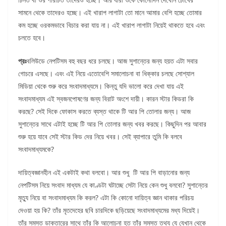
সামনে থেকে তাদেরও হচ্ছে। এই খারাপ লাগাটা তো মানে আমার বেশি হচ্ছে তোমার
কম হচ্ছে ওরকমভাবে বিচার করা যায় না। এই খারাপ লাগাটা নিয়েই থাকতে হবে এবং
চলতে হবে।
প্রঃ
বলিউডে নেপটিসম বহু বছর ধরে চলছে। আজ সুশান্তের জন্য হয়ত এটা সবার
গোচরে এসছে। এবং এই নিয়ে এতোবেশি সমালোচনা বা ধিক্কার চলছে সোশ্যাল
মিডিয়া থেকে শুরু করে সংবাদমাধ্যমে। কিন্তু যদি ভালো করে দেখা যায় এই
সংবাদমাধ্যম এই স্বজনপোষণের জন্য বিরাট অংশে দায়ী। কারন স্টার কিডরা কি
করছে? সেই দিকে ফোকাস করতে ব্যস্ত থাকে টি আর পি তোলার জন্য। আজ
সুশান্তের সাথে এটাই হচ্ছে টি আর পি তোলার জন্য খবর করছে। কিছুদিন পর আবার
শুরু হয়ে যাবে সেই স্টার কিড দের নিয়ে খবর। সেই ব্যাপারে তুমি কি বলবে
সংবাদমাধ্যমকে?
দায়িত্বজ্ঞানহীন এই একটাই কথা বলবো। আর শুধু টি আর পি বাড়ানোর জন্য
নেপটিসম নিয়ে সংবাদ মাধ্যম যে কাণ্ডটা ঘটাচ্ছে সেটা নিয়ে কেন শুধু বলবো? সুশান্তের
মৃত্যু নিয়ে বা সংবাদমাধ্যম কি করল? এটা কি কোনো দায়িত্ব জ্ঞান থাকার পরিচয়
দেওয়া হয় কি? তাঁর মৃতদেহের ছবি চারদিকে ছড়িয়েছে সংবাদমাধ্যমের মধ্য দিয়েই।
তাঁর সমস্ত ডাক্তারের সাথে তাঁর কি আলোচনা হত তাঁর সমস্ত তথ্য যে যেখান থেকে