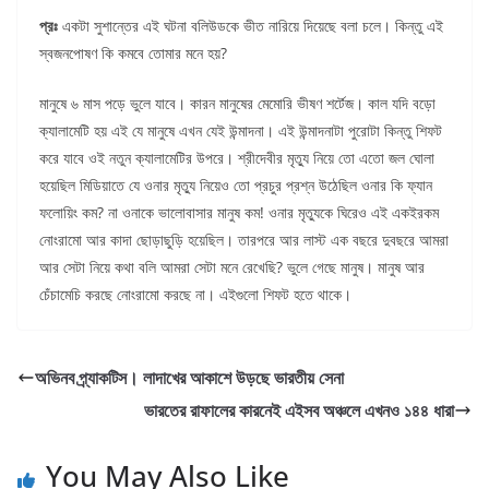
প্রঃ
একটা সুশান্তের এই ঘটনা বলিউডকে ভীত নারিয়ে দিয়েছে বলা চলে। কিন্তু এই
স্বজনপোষণ কি কমবে তোমার মনে হয়?
মানুষে ৬ মাস পড়ে ভুলে যাবে। কারন মানুষের মেমোরি ভীষণ শর্টেজ। কাল যদি বড়ো
ক্যালামেটি হয় এই যে মানুষে এখন যেই উন্মাদনা। এই উন্মাদনাটা পুরোটা কিন্তু শিফট
করে যাবে ওই নতুন ক্যালামেটির উপরে। শ্রীদেবীর মৃত্যু নিয়ে তো এতো জল ঘোলা
হয়েছিল মিডিয়াতে যে ওনার মৃত্যু নিয়েও তো প্রচুর প্রশ্ন উঠেছিল ওনার কি ফ্যান
ফলোয়িং কম? না ওনাকে ভালোবাসার মানুষ কম! ওনার মৃত্যুকে ঘিরেও এই একইরকম
নোংরামো আর কাদা ছোড়াছুড়ি হয়েছিল। তারপরে আর লাস্ট এক বছরে দুবছরে আমরা
আর সেটা নিয়ে কথা বলি আমরা সেটা মনে রেখেছি? ভুলে গেছে মানুষ। মানুষ আর
চেঁচামেচি করছে নোংরামো করছে না। এইগুলো শিফট হতে থাকে।
অভিনব প্র্যাকটিস। লাদাখের আকাশে উড়ছে ভারতীয় সেনা
ভারতের রাফালের কারনেই এইসব অঞ্চলে এখনও ১৪৪ ধারা
You May Also Like