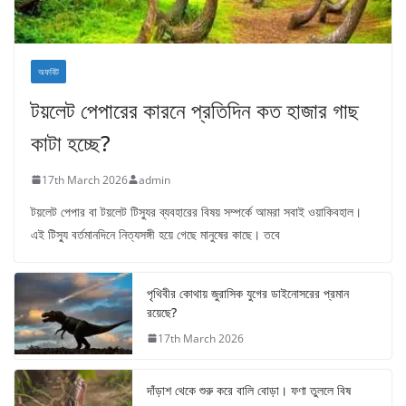
অফবিট
টয়লেট পেপারের কারনে প্রতিদিন কত হাজার গাছ
কাটা হচ্ছে?
17th March 2026
admin
টয়লেট পেপার বা টয়লেট টিস্যুর ব্যবহারের বিষয় সম্পর্কে আমরা সবাই ওয়াকিবহাল।
এই টিস্যু বর্তমানদিনে নিত্যসঙ্গী হয়ে গেছে মানুষের কাছে। তবে
পৃথিবীর কোথায় জুরাসিক যুগের ডাইনোসরের প্রমান
রয়েছে?
17th March 2026
দাঁড়াশ থেকে শুরু করে বালি বোড়া। ফণা তুললে বিষ