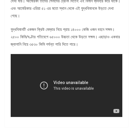
দেখা যায়। আমেরিকা তাদের সেনাদের ট্রেনিং দিতেই এই বিমান ব্যবহার করে থাকে।
এবং আমেরিকার এরিয়া ৫১ এর মতো স্থান থেকে এই যুদ্ধবিমানকে উড়তে দেখা
গেছে।
যুদ্ধবিমানটি একজন ক্রিউ মেম্বার নিয়ে প্রায় ১৪০০০ কেজি ওজন বহনে সক্ষম।
২৫০০ কিমি/ঘণ্টার গতিবেগে ৬৫০০০ উচ্চতা থেকে উড়তে সক্ষম। এছাড়াও একবার
জ্বালানি নিয়ে ৩৫৩০ কিমি পর্যন্ত পারি দিতে পারে।