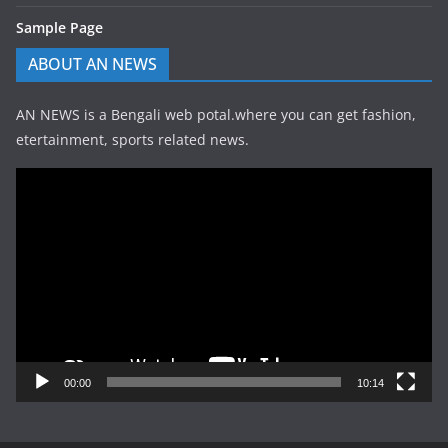
Sample Page
ABOUT AN NEWS
AN NEWS is a Bengali web potal.where you can get fashion,
etertainment, sports related news.
Video
Player
00:00
10:14