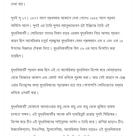
দেখা যায়।
সুখই সূ ২৭। ১৯৭৭ সালে প্রথমবার আকাশে দেখা গেলেও ১৯৮৫ সালে প্রথম
সার্ভিসে আসে। সুখই এর তৈরি সুপার ম্যানুভারেবেল দুই ইঞ্জিনের তৈরি এই
যুদ্ধবিমানটি। সোভিয়েত তাদের বিমান বহরে এরকম যুদ্ধবিমান নিয়ে আসার প্রধান
কারন ছিল আমেরিকার চতুর্থ প্রজন্মের যুদ্ধবিমান যেমন গ্রুমম্যান এফ ৪ এবং এফ ১৫
ঈগলের বিরুদ্ধে টেক্কা দিতে। যুদ্ধবিমানটিকে মিগ ২৯ এর সাথে ডিসাইন করা
হয়েছিল।
যুদ্ধবিমানটি প্রধান কাজ ছিল এই যে আমেরিকার যুদ্ধবিমান বিশেষ করে বোম্বারদের
থেকে নিজেদের আকাশ এবং কোস্ট গার্ড গুলিকে সুরক্ষা করা। আর সেই কারনে লং রেঞ্জ
এয়ার ডিফেন্সের জন্য যুদ্ধবিমানের প্রয়োজন হয়ে পরে।পাশাপাশি সোভিয়েতের বম্বার
গুলিকে এসকর্ট করা।
যুদ্ধবিমানটি যেকোনো আবহাওয়ায় বায়ু থেকে বায়ু এবং বায়ু থেকে ভূমিতে হামলা
চালাতে সক্ষম। এই যুদ্ধবিমানটির অনেক গুলি ভ্যারিয়েন্ট রয়েছে সুখই সিরিজের।
বিশেষ করে চীন এই যুদ্ধবিমানের লাইসেন্সড ভার্সন ও তৈরি করে। রাশিয়া ছাড়াও চীন,
উজবেকিস্তান, ইথওপিয়া, ইন্দোনেশিয়া, আমেরিকার বিমান বহরেও এই যুদ্ধবিমানকে