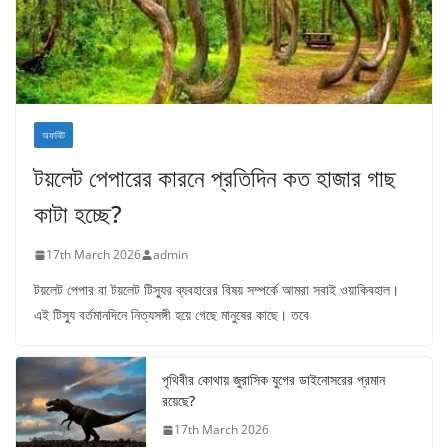
অফবিট
টয়লেট পেপারের কারনে প্রতিদিন কত হাজার গাছ
কাটা হচ্ছে?
17th March 2026
admin
টয়লেট পেপার বা টয়লেট টিস্যুর ব্যবহারের বিষয় সম্পর্কে আমরা সবাই ওয়াকিবহাল।
এই টিস্যু বর্তমানদিনে নিত্যসঙ্গী হয়ে গেছে মানুষের কাছে। তবে
পৃথিবীর কোথায় জুরাসিক যুগের ডাইনোসরের প্রমান
রয়েছে?
17th March 2026