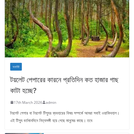
অফবিট
টয়লেট পেপারের কারনে প্রতিদিন কত হাজার গাছ
কাটা হচ্ছে?
17th March 2026
admin
টয়লেট পেপার বা টয়লেট টিস্যুর ব্যবহারের বিষয় সম্পর্কে আমরা সবাই ওয়াকিবহাল।
এই টিস্যু বর্তমানদিনে নিত্যসঙ্গী হয়ে গেছে মানুষের কাছে। তবে