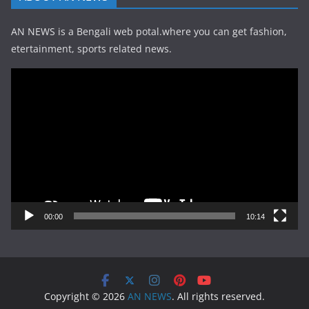
AN NEWS is a Bengali web potal.where you can get fashion,
etertainment, sports related news.
Video
Player
00:00
10:14
Copyright © 2026
AN NEWS
. All rights reserved.