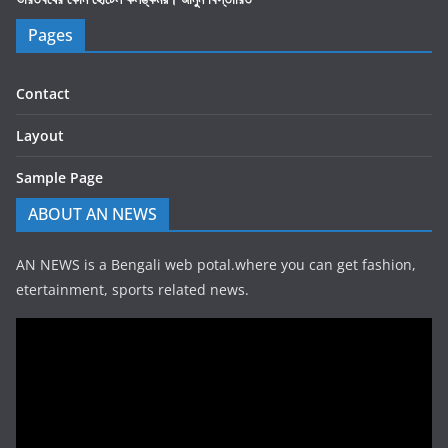
Pages
Contact
Layout
Sample Page
ABOUT AN NEWS
AN NEWS is a Bengali web potal.where you can get fashion,
etertainment, sports related news.
Video
Player