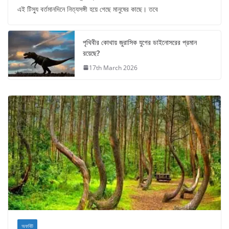
এই টিস্যু বর্তমানদিনে নিত্যসঙ্গী হয়ে গেছে মানুষের কাছে। তবে
পৃথিবীর কোথায় জুরাসিক যুগের ডাইনোসরের প্রমান
রয়েছে?
17th March 2026
অফবিট