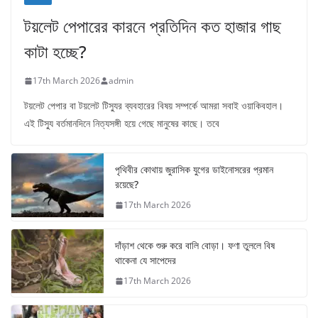
টয়লেট পেপারের কারনে প্রতিদিন কত হাজার গাছ
কাটা হচ্ছে?
17th March 2026
admin
টয়লেট পেপার বা টয়লেট টিস্যুর ব্যবহারের বিষয় সম্পর্কে আমরা সবাই ওয়াকিবহাল।
এই টিস্যু বর্তমানদিনে নিত্যসঙ্গী হয়ে গেছে মানুষের কাছে। তবে
পৃথিবীর কোথায় জুরাসিক যুগের ডাইনোসরের প্রমান
রয়েছে?
17th March 2026
দাঁড়াশ থেকে শুরু করে বালি বোড়া। ফণা তুললে বিষ
থাকেনা যে সাপেদের
17th March 2026