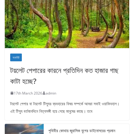
অফবিট
টয়লেট পেপারের কারনে প্রতিদিন কত হাজার গাছ
কাটা হচ্ছে?
17th March 2026
admin
টয়লেট পেপার বা টয়লেট টিস্যুর ব্যবহারের বিষয় সম্পর্কে আমরা সবাই ওয়াকিবহাল।
এই টিস্যু বর্তমানদিনে নিত্যসঙ্গী হয়ে গেছে মানুষের কাছে। তবে
পৃথিবীর কোথায় জুরাসিক যুগের ডাইনোসরের প্রমান