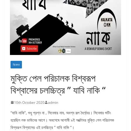
বিনোদন
মুক্তি পেল পরিচালক বিশ্বরূপ
বিশ্বাসের চলচ্চিত্র ” যাবি নাকি “
10th October 2020
admin
“যাবি নাকি”, শুধু প্রশ্ন না , সিনেমার নাম, অবশ্য সল্প দৈর্ঘ্যের। সিনেমার শুটিং
হয়েছিল লক ডাউনের আগে। অবশেষে আগামী ৯ই অক্টোবর মুক্তি পেল পরিচালক
বিশ্বরূপ বিশ্বাসের এই চলচ্চিত্র ” যাবি নাকি “।