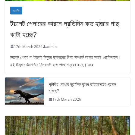
অফবিট
টয়লেট পেপারের কারনে প্রতিদিন কত হাজার গাছ
কাটা হচ্ছে?
17th March 2026
admin
টয়লেট পেপার বা টয়লেট টিস্যুর ব্যবহারের বিষয় সম্পর্কে আমরা সবাই ওয়াকিবহাল।
এই টিস্যু বর্তমানদিনে নিত্যসঙ্গী হয়ে গেছে মানুষের কাছে। তবে
পৃথিবীর কোথায় জুরাসিক যুগের ডাইনোসরের প্রমান
রয়েছে?
17th March 2026