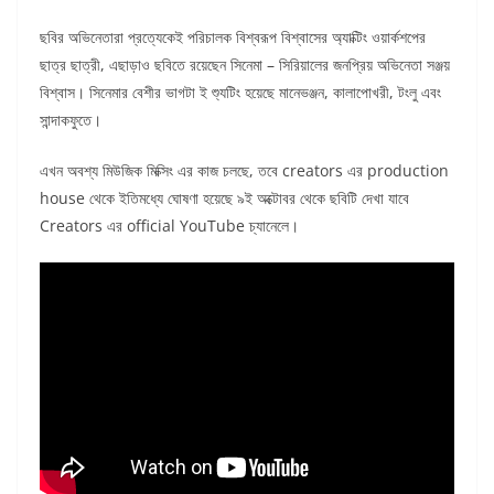
ছবির অভিনেতারা প্রত্যেকেই পরিচালক বিশ্বরূপ বিশ্বাসের অ্যাক্টিং ওয়ার্কশপের
ছাত্র ছাত্রী, এছাড়াও ছবিতে রয়েছেন সিনেমা – সিরিয়ালের জনপ্রিয় অভিনেতা সঞ্জয়
বিশ্বাস। সিনেমার বেশীর ভাগটা ই শ্যুটিং হয়েছে মানেভঞ্জন, কালাপোখরী, টংলু এবং
সান্দাকফুতে।
এখন অবশ্য মিউজিক মিক্সিং এর কাজ চলছে, তবে creators এর production
house থেকে ইতিমধ্যে ঘোষণা হয়েছে ৯ই অক্টোবর থেকে ছবিটি দেখা যাবে
Creators এর official YouTube চ্যানেলে।