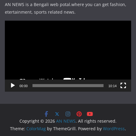
AN NEWS is a Bengali web potal.where you can get fashion,
etertainment, sports related news.
Video
Player
00:00
10:14
Copyright © 2026
AN NEWS
. All rights reserved.
Theme:
ColorMag
by ThemeGrill. Powered by
WordPress
.