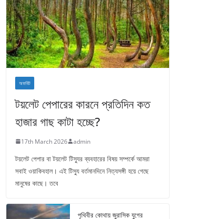
অফবিট
টয়লেট পেপারের কারনে প্রতিদিন কত
হাজার গাছ কাটা হচ্ছে?
17th March 2026
admin
টয়লেট পেপার বা টয়লেট টিস্যুর ব্যবহারের বিষয় সম্পর্কে আমরা
সবাই ওয়াকিবহাল। এই টিস্যু বর্তমানদিনে নিত্যসঙ্গী হয়ে গেছে
মানুষের কাছে। তবে
পৃথিবীর কোথায় জুরাসিক যুগের