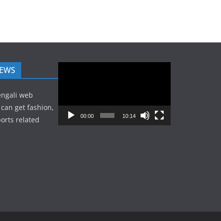
Video
NEWS
Player
engali web
can get fashion,
00:00
10:14
orts related