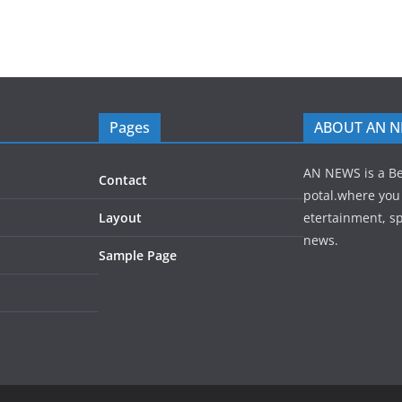
Pages
ABOUT AN 
AN NEWS is a B
Contact
potal.where you 
Layout
etertainment, sp
news.
Sample Page