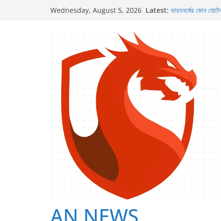
Skip
Latest:
ভারতবর্ষের কোন হোটে
Wednesday, August 5, 2026
to
টয়লেট পেপারের কারনে
পৃথিবীর কোথায় জুরাসি
content
দাঁড়াশ থেকে শুরু করে
ভারতবর্ষে বর্তমানে কত
AN NEWS