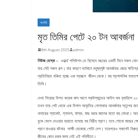
অফবিট
মৃত তিমির পেটে ২০ টন আবর্জনা
8th August 2025
admin
নিউজ ডেস্ক –
ওয়ার্ল্ড পলিউশন ডে হিসেবে বছরের একটি দিনে সকল নোং
যায় সেই সকল গল্প। যার কারণে বর্তমানে মনুষ্যসৃষ্ট আবর্জনার জেরে ক্ষ
প্রতিনিয়ত বঞ্চিত হচ্ছে এক স্বচ্ছল জীবন থেকে। বহু প্রশাসনিক হস্তক
তিমি।
দেখা গিয়েছে বিগত কয়েক মাস আগে স্কটল্যান্ডের আইল অব হ্যারিসে ২
তখন তার পেট থেকে এক বিশাল আকৃতির গোলাকার আবর্জনার স্তূপের মতো ব
খাবারের প্যাকেট, গ্লাভস, মাস্ক, মাছ ধরার জালের মতো বহু নোংরা। আর
বুকে ফেলে দেওয়ায় হারাতে বসেছে বহু নিরীহ প্রাণ। তবে শোনো মাছের ক্ষ
প্রাণ যাওয়ার ঘটনার সাক্ষী থেকেছে গোটা দেশ। তারপরেও সকলেই নির
জীবের কোন রকম মূল্য নেই এই পৃথিবীতে।