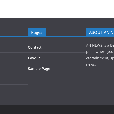
Pages
ABOUT AN 
AN NEWS is a B
Contact
potal.where you 
Layout
etertainment, sp
news.
Sample Page