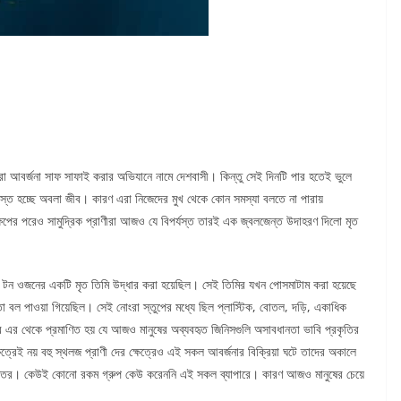
রা আবর্জনা সাফ সাফাই করার অভিযানে নামে দেশবাসী। কিন্তু সেই দিনটি পার হতেই ভুলে
তিগ্রস্ত হচ্ছে অবলা জীব। কারণ এরা নিজেদের মুখ থেকে কোন সমস্যা বলতে না পারায়
্ষেপের পরেও সামুদ্রিক প্রাণীরা আজও যে বিপর্যস্ত তারই এক জ্বলজেন্ত উদাহরণ দিলো মৃত
০ টন ওজনের একটি মৃত তিমি উদ্ধার করা হয়েছিল। সেই তিমির যখন পোসমাটাম করা হয়েছে
ল পাওয়া গিয়েছিল। সেই নোংরা স্তুপের মধ্যে ছিল প্লাস্টিক, বোতল, দড়ি, একাধিক
 এর থেকে প্রমাণিত হয় যে আজও মানুষের অব্যবহৃত জিনিসগুলি অসাবধানতা ভাবি প্রকৃতির
েত্রেই নয় বহু স্থলজ প্রাণী দের ক্ষেত্রেও এই সকল আবর্জনার বিক্রিয়া ঘটে তাদের অকালে
ুত্তর। কেউই কোনো রকম গ্রুপ কেউ করেননি এই সকল ব্যাপারে। কারণ আজও মানুষের চেয়ে