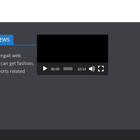
Video
NEWS
Player
engali web
can get fashion,
00:00
10:14
orts related