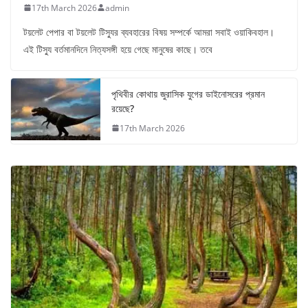
17th March 2026
admin
টয়লেট পেপার বা টয়লেট টিস্যুর ব্যবহারের বিষয় সম্পর্কে আমরা সবাই ওয়াকিবহাল।
এই টিস্যু বর্তমানদিনে নিত্যসঙ্গী হয়ে গেছে মানুষের কাছে। তবে
পৃথিবীর কোথায় জুরাসিক যুগের ডাইনোসরের প্রমান
রয়েছে?
17th March 2026