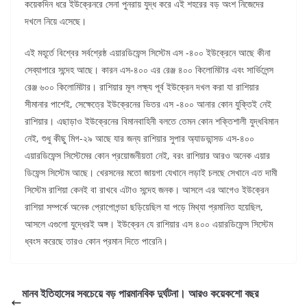
কয়েকদিন ধরে ইউক্রেনরে সেনা পুনরায় যুদ্ধ করে এই শহরের বড় অংশ নিজেদের
দখলে নিয়ে এসেছে।
এই মহূর্তে বিশ্বের সর্বশ্রেষ্ঠ এয়ারডিফেন্স সিস্টেম এস -৪০০ ইউক্রেনে আছে কীনা
সেব্যাপারে সন্দেহ আছে। কারন এস-৪০০ এর রেঞ্জ ৪০০ কিলোমিটার এবং সার্ভিলেন্স
রেঞ্জ ৬০০ কিলোমিটার। রাশিয়ার মূল লক্ষ্য পূর্ব ইউক্রেন দখল করা যা রাশিয়ার
সীমানার পাশেই, সেক্ষেত্রে ইউক্রেনের ভিতর এস -৪০০ আনার কোন যুক্তিই নেই
রাশিয়ার। এছাড়াও ইউক্রেনের বিমানবাহিনী বলতে তেমন কোন শক্তিশালী যুদ্ধবিমান
নেই, শুধু কীছু মিগ-২৯ আছে যার জন্য রাশিয়ার সুপার অ্যাডভান্সড এস-৪০০
এয়ারডিফেন্স সিস্টেমের কোন প্রয়োজনীয়তা নেই, বরং রাশিয়ার আরও অনেক এয়ার
ডিফেন্স সিস্টেম আছে। খেরসনের মতো জায়গা যেখানে লড়াই চলছে সেখানে এত দামী
সিস্টেম রাশিয়া কেনই বা রাখবে এটাও সন্দেহ জনক। আসলে এর আগেও ইউক্রেন
রাশিয়া সম্পর্কে অনেক প্রোপোগন্ডা ছড়িয়েছিল যা পড়ে মিথ্যা প্রমানিত হয়েছিল,
আসলে এগুলো যুদ্ধেরই অঙ্গ। ইউক্রেন যে রাশিয়ার এস ৪০০ এয়ারডিফেন্স সিস্টেম
ধ্বংস করেছে তারও কোন প্রমান দিতে পারেনি।
মানব ইতিহাসের সবচেয়ে বড় পারমানবিক দুর্ঘটনা। আরও কয়েকশো বছর