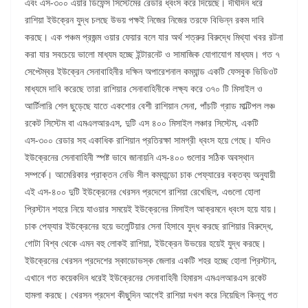
এবং এস-৩০০ এয়ার ডিফেন্স সিস্টেমের রেডার ধ্বংস করে দিয়েছে। দীর্ঘদিন ধরে
রাশিয়া ইউক্রেন যুদ্ধ চলছে উভয় পক্ষই নিজের নিজের তরফে বিভিন্ন রকম দাবি
করছে। এক পঞ্চম প্রজন্ম ওয়ার ফেয়ার বলে যার অর্থ শত্রুর বিরুদ্ধে মিথ্যা খবর রটনা
করা যার সবচেয়ে ভালো মাধ্যম হচ্ছে ইন্টারনেট ও সামাজিক যোগাযোগ মাধ্যম। গত ৭
সেপ্টেম্বর ইউক্রেন সেনাবাহিনীর দক্ষিন অপারেশনাল কম্যান্ড একটি ফেসবুক ভিডিওট
মাধ্যমে দাবি করেছে তারা রাশিয়ার সেনাবাহিনীকে লক্ষ্য করে ৩৭০ টি মিসাইল ও
আর্টিলারি শেল ছুড়েছে যাতে একশোর বেশী রাশিয়ান সেনা, পাঁচটি গ্রাড মাল্টিপল লঞ্চ
রকেট সিস্টেম বা এমএলআরএস, দুটি এস ৪০০ মিসাইল লঞ্চার সিস্টেম, একটি
এস-৩০০ রেডার সহ একাধিক রাশিয়ান প্রতিরক্ষা সামগ্রী ধ্বংস হয়ে গেছে। যদিও
ইউক্রেনের সেনাবাহিনী স্পষ্ট ভাবে জানায়নি এস-৪০০ গুলোর সঠিক অবস্থান
সম্পর্কে। আমেরিকার প্রাক্তন নেভি সীল কম্যান্ডো চাক পেফ্যারের বক্তব্য অনুযায়ী
এই এস-৪০০ দুটি ইউক্রেনের খেরসন প্রদেশে রাশিয়া রেখেছিল, এগুলো হোলা
প্রিস্টান শহরে নিয়ে যাওয়ার সময়েই ইউক্রেনের মিসাইল আক্রমনে ধ্বংস হয়ে যায়।
চাক পেফ্যার ইউক্রেনের হয়ে ভলেন্টিয়ার সেনা হিসাবে যুদ্ধ করছে রাশিয়ার বিরুদ্ধে,
গোটা বিশ্ব থেকে এমন বহু লোকই রাশিয়া, ইউক্রেন উভয়ের হয়েই যুদ্ধ করছে।
ইউক্রেনের খেরসন প্রদেশের স্কাডোভস্ক জেলার একটি শহর হচ্ছে হোলা প্রিস্টান,
এখানে গত কয়েকদিন ধরেই ইউক্রেনের সেনাবাহিনী হিমারস এমএলআরএস রকেট
হামলা করছে। খেরসন প্রদেশ কীছুদিন আগেই রাশিয়া দখল করে নিয়েছিল কিন্তু গত