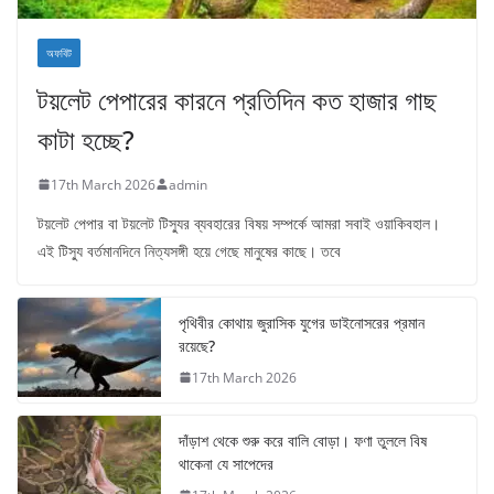
অফবিট
টয়লেট পেপারের কারনে প্রতিদিন কত হাজার গাছ
কাটা হচ্ছে?
17th March 2026
admin
টয়লেট পেপার বা টয়লেট টিস্যুর ব্যবহারের বিষয় সম্পর্কে আমরা সবাই ওয়াকিবহাল।
এই টিস্যু বর্তমানদিনে নিত্যসঙ্গী হয়ে গেছে মানুষের কাছে। তবে
পৃথিবীর কোথায় জুরাসিক যুগের ডাইনোসরের প্রমান
রয়েছে?
17th March 2026
দাঁড়াশ থেকে শুরু করে বালি বোড়া। ফণা তুললে বিষ
থাকেনা যে সাপেদের