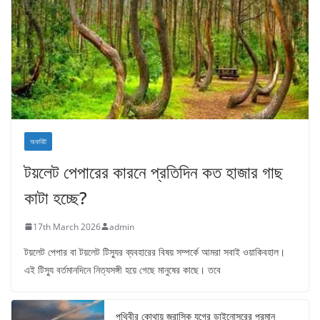
অফবিট
টয়লেট পেপারের কারনে প্রতিদিন কত হাজার গাছ
কাটা হচ্ছে?
17th March 2026
admin
টয়লেট পেপার বা টয়লেট টিস্যুর ব্যবহারের বিষয় সম্পর্কে আমরা সবাই ওয়াকিবহাল।
এই টিস্যু বর্তমানদিনে নিত্যসঙ্গী হয়ে গেছে মানুষের কাছে। তবে
পৃথিবীর কোথায় জুরাসিক যুগের ডাইনোসরের প্রমান