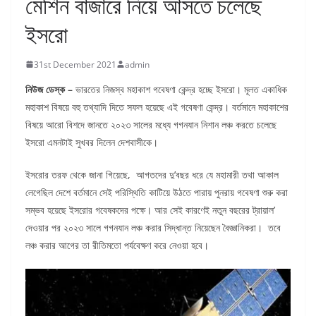
মেশিন বাজারে নিয়ে আসতে চলেছে
ইসরো
31st December 2021
admin
নিউজ ডেস্ক –
ভারতের নিজস্ব মহাকাশ গবেষণা কেন্দ্র হচ্ছে ইসরো। মূলত একাধিক
মহাকাশ বিষয়ে বহু তথ্যাদি দিতে সফল হয়েছে এই গবেষণা কেন্দ্র। বর্তমানে মহাকাশের
বিষয়ে আরো বিশদে জানতে ২০২৩ সালের মধ্যে গগনযান নিশান লঞ্চ করতে চলেছে
ইসরো এমনটাই সুখবর দিলেন দেশবাসীকে।
ইসরোর তরফ থেকে জানা গিয়েছে, আগতদের দু’বছর ধরে যে মহামারী তথা আকাল
লেগেছিল দেশে বর্তমানে সেই পরিস্থিতি কাটিয়ে উঠতে পারায় পুনরায় গবেষণা শুরু করা
সম্ভব হয়েছে ইসরোর গবেষকদের পক্ষে। আর সেই কারণেই নতুন বছরের ট্রায়াল’
দেওয়ার পর ২০২৩ সালে গগনযান লঞ্চ করার সিদ্ধান্ত নিয়েছেন বৈজ্ঞানিকরা। তবে
লঞ্চ করার আগের তা রীতিমতো পর্যবেক্ষণ করে নেওয়া হবে।