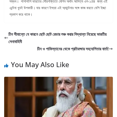
সম্ভব। পাশাপাশি ভারতের সৌরশক্তিতে মেশিন অর্থাৎ আদিত্য এল-১য়ের জন্য এই
এন্টেনা খুবই উপকারী। যার কারণে ইসরো এই অ্যান্টেনার সঙ্গে কাজ করতে বেশি ইচ্ছা
প্রকাশ করে থাকে।
চীন সীমান্তে যে কারনে ছোট ছোট রেডার লঞ্চ করার সিদ্ধান্ত নিয়েছে ভারতীয়
সেনাবাহিনী
চীন ও পাকিস্তানের থেকে প্রতিরক্ষার সহযোগিতার বার্তা!
You May Also Like