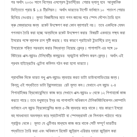
পর অর্থাৎ ২০৩০ সালে বিশ্বের এসপ্রেস ইন্ডাস্ট্রির শেয়ার ভ্যালু হবে আনুমানিক
ভিত্তিতে প্রায় $ ১.৪ ট্রিলিয়ন। অর্থাৎ ভারতের টার্গেট বর্তমানে ১০ শতাংশ শেয়ার
ছিনিয়ে নেওয়ার। মূলত বিজ্ঞানীদের মতে গগন জানের পরে স্পেস স্টেশন তৈরি হলে
ক্রু মেম্বারদের জন্য রকেট উৎক্ষেপণ করা কোন ব্যাপারই নয়। তবে একদিকে যেমন
গগনযান তৈরি করা হচ্ছে অন্যদিকে রকেট উৎক্ষেপণ করার বিষয়টি একবারে লক্ষ্য করা
ইসরোর পক্ষে ব্যাপক চাপ সৃষ্টি করছে। যার কারণে প্রাইভেট ইন্ডাস্ট্রি চালু করে
ইসরোকে শক্তি সরবরাহ করার সিদ্ধান্ত নিয়েছে কেন্দ্র। পাশাপাশি এর সঙ্গে ১৮
মিটারের এক্স-ব্যান্ডঃ টেলিমেট্রি কম্যন্ডের অ্যান্টেনা কমিশন করল কেন্দ্র। অর্থাৎ এই
প্রথম হাইড্রেটের এন্টেনা কমিশন গঠন করা হলো ভারতে।
প্রাথমিক দিকে ভারত শুধু এক্স-ব্যান্ডঃ ব্যবহার করত ডাটা ডাউনলোডিংয়ের জন্য।
কিন্তু এই পদ্ধতিতে ডাটা ট্রান্সফারের রেট মূলত কম। যেখানে এস ব্যান্ড ২-৪
গিগাহার্টজের ফ্রিকোয়েন্সিতে কাজ করে সেখানে এক্স-ব্যান্ডঃ ৮ থেকে ১২ গিগাহার্জে কাজ
করতে পারে। তবে শুধুমাত্র ইদ্র নয় পাশাপাশি অধিকাংশ টেলিকমিউনিকেশন কোম্পানি
বর্তমানে এস ব্যান্ড ফ্রিকোয়েন্সির জন্য ৫-জি ব্যবহার করে থাকে। যার কারণে ইসরো
বহু সাবধানতা অবলম্বন করে স্যাটেলাইট বা স্পেসক্রাফট কে সিগনাল পাঠাতে পারে
গ্রাউন্ড থেকে। মূলত যে এন্টিনার মাধ্যমে কাজ করে থাকে সেটি সম্পূর্ণ ভারতীয়
পদ্ধতিতে তৈরি করা এবং অধিকাংশ রিমোট কন্ট্রোল এরিয়ার দ্বারা কন্ট্রোল করা