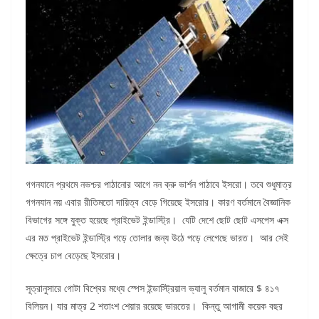
গগনযানে প্রথমে নভশ্চর পাঠানোর আগে নন ক্রু ভার্শন পাঠাবে ইসরো। তবে শুধুমাত্র
গগনযান নয় এবার রীতিমতো দায়িত্ব বেড়ে গিয়েছে ইসরোর। কারণ বর্তমানে বৈজ্ঞানিক
বিভাগের সঙ্গে যুক্ত হয়েছে প্রাইভেট ইন্ডাস্ট্রি। যেটি দেশে ছোট ছোট এসপেস এক্স
এর মত প্রাইভেট ইন্ডাস্ট্রি গড়ে তোলার জন্য উঠে পড়ে লেগেছে ভারত। আর সেই
ক্ষেত্রে চাপ বেড়েছে ইসরোর।
সূত্রানুসারে গোটা বিশ্বের মধ্যে স্পেস ইন্ডাস্ট্রিয়াল ভ্যালু বর্তমান বাজারে $ ৪১৭
বিলিয়ন। যার মাত্র 2 শতাংশ শেয়ার রয়েছে ভারতের। কিন্তু আগামী কয়েক বছর