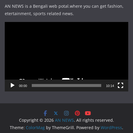
AN NEWS is a Bengali web potal.where you can get fashion,
etertainment, sports related news.
Video
Player
00:00
10:14
Copyright © 2026
AN NEWS
. All rights reserved.
Theme:
ColorMag
by ThemeGrill. Powered by
WordPress
.