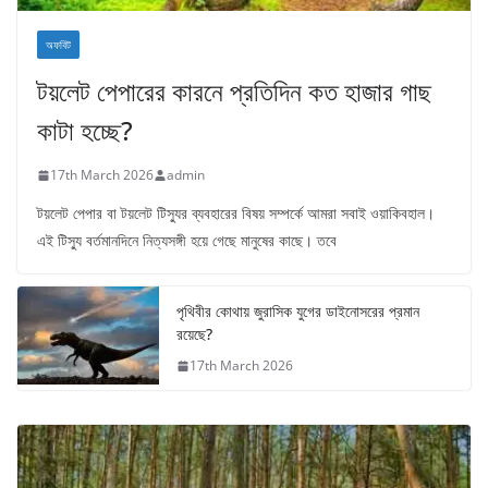
অফবিট
টয়লেট পেপারের কারনে প্রতিদিন কত হাজার গাছ
কাটা হচ্ছে?
17th March 2026
admin
টয়লেট পেপার বা টয়লেট টিস্যুর ব্যবহারের বিষয় সম্পর্কে আমরা সবাই ওয়াকিবহাল।
এই টিস্যু বর্তমানদিনে নিত্যসঙ্গী হয়ে গেছে মানুষের কাছে। তবে
পৃথিবীর কোথায় জুরাসিক যুগের ডাইনোসরের প্রমান
রয়েছে?
17th March 2026