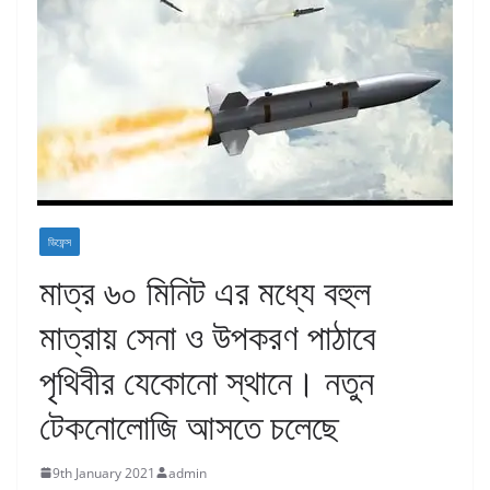
ডিফেন্স
মাত্র ৬০ মিনিট এর মধ্যে বহুল
মাত্রায় সেনা ও উপকরণ পাঠাবে
পৃথিবীর যেকোনো স্থানে। নতুন
টেকনোলোজি আসতে চলেছে
9th January 2021
admin