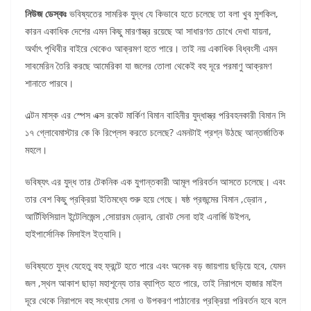
নিউজ ডেস্কঃ
ভবিষ্যতের সামরিক যুদ্ধ যে কিভাবে হতে চলেছে তা বলা খুব মুশকিল,
কারন একাধিক দেশের এমন কিছু মারণাস্ত্র রয়েছে আ সাধারণত চোখে দেখা যায়না,
অর্থাৎ পৃথিবীর বাইরে থেকেও আক্রমণ হতে পারে। তাই নয় একাধিক বিধ্বংসী এমন
সাবমেরিন তৈরি করছে আমেরিকা যা জলের তোলা থেকেই বহু দূরে পরমাণু আক্রমণ
শানাতে পারবে।
এল্টন মাস্ক এর স্পেস এক্স রকেট মার্কিণ বিমান বাহিনীর যুদ্ধাস্ত্র পরিবহনকারী বিমান সি
১৭ গ্লোবেমাস্টার কে কি রিপ্লেস করতে চলেছে? এমনটাই প্রশ্ন উঠছে আন্তর্জাতিক
মহলে।
ভবিষ্যৎ এর যুদ্ধ তার টেকনিক এক যুগান্তকারী আমূল পরিবর্তন আসতে চলেছে। এবং
তার বেশ কিছু প্রক্রিয়া ইতিমধ্যে শুরু হয়ে গেছে। ষষ্ঠ প্রজন্মের বিমান ,ড্রোন ,
আর্টিফিসিয়াল ইন্টেলিজেন্স ,সোয়ারম ড্রোন, রোবট সেনা হাই এনার্জি উইপন,
হাইপার্সোনিক মিসাইল ইত্যাদি।
ভবিষ্যতে যুদ্ধ যেহেতু বহু ফ্রন্টে হতে পারে এবং অনেক বড় জায়গায় ছড়িয়ে হবে, যেমন
জল ,স্থল আকাশ ছাড়া মহাশূন্যে তার ব্যাপ্তি হতে পারে, তাই নিরাপদে হাজার মাইল
দূরে থেকে নিরাপদে বহু সংখ্যায় সেনা ও উপকরণ পাঠানোর প্রক্রিয়া পরিবর্তন হবে বলে