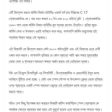
এগোচ্ছি এই বিষয়ে।
এটি রিপ্লেস করবে মার্কিন বিমান বাহিনীর ওয়ার্ক হর্স চার ইঞ্জিনের C 17
গ্লোবেমাস্টার কে। যার বহন ক্ষমতা ৮২ টন এবং ৫২০ মাইল/ ঘন্টা । গ্লোবেমাস্টার
১৯৯০ সাল থেকে মার্কিন বিমান বাহিনীর মূল স্তম্ভ রাগেড টেরেইন। দুনিয়া জুড়ে
মার্কিন সেনা ও উপকরণ এরাই বর্তমানে বহন করে, পাশাপাশি মার্কিন বায়ুসেনায় দুই
শতাধিক বিমান আছে এই প্রকার।
এই বিমানটি কে রিপ্লেস করবে সেটা ৯০০০ মাইল/ঘন্টা এবং এই বিমানের চেয়ে বেশী
ওজন বহন করবে। পাশাপাশি দুনিয়ার যে কোন প্রান্তে অতি অল্প সময়ে যুক্তরাষ্ট্র
থেকে সেনা ও উপকরণ অবতরণ ক্ষমতা অর্জন করবে এই ভেহিকেল দ্বারা।
ইউ এস ডিফেন্স ডিপার্টমেন্ট এর লিগালিটি , ডিপ্লোম্যাটিক ও রেগুলেটরি ইস্যু গুলো
বর্তমানে খুঁটিয়ে দেখা হচ্ছে । যেটা এক স্পেস স্টেশন বা উৎক্ষেপণ কেন্দ্র থেকে দুনিয়ার
ওপর প্রান্তের একটি স্পেস অবতরণ কেন্দ্রে এই ভেহিকেল গুলো যাত্রা এবং অবতরণ
করতে পারে।
যদিও বেশ কিছু বিশেষজ্ঞ মনে করছেন বিষয়টি জটিল কমার্শিয়াল স্পেস প্রোগ্রাম কে
সামরিক ক্ষেত্রে ব্যাবহার করা হয়ত এই মুহূর্তে হবেনা এতে কয়েক দশক লাগতে পারে।