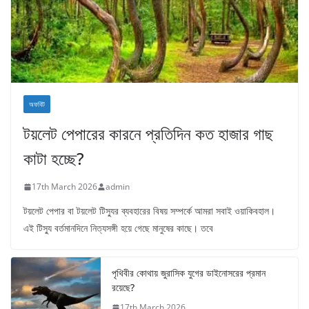
অফবিট
টয়লেট পেপারের কারনে প্রতিদিন কত হাজার গাছ
কাটা হচ্ছে?
17th March 2026
admin
টয়লেট পেপার বা টয়লেট টিস্যুর ব্যবহারের বিষয় সম্পর্কে আমরা সবাই ওয়াকিবহাল।
এই টিস্যু বর্তমানদিনে নিত্যসঙ্গী হয়ে গেছে মানুষের কাছে। তবে
পৃথিবীর কোথায় জুরাসিক যুগের ডাইনোসরের প্রমান
রয়েছে?
17th March 2026