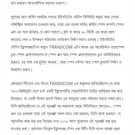
মনে করছেন আন্তর্জাতিক মহলের একাংশ।
সূত্রের মতে মার্কিন সামরিক দপ্তর ইউনাইটেড স্টেটস মিলিটারি কমান্ড যারা সেনার
লজিস্টিক্স অপারেশন দেখভাল করে, তারা এক প্রথম সারির মার্কিন স্পেস কম্পনি স্পেস
এক্স এর সঙ্গে দুনিয়ার যে কোন স্থানে ১ ঘন্টা বা মাত্র ৬০ মিনিট এর মধ্যে বহুল
মাত্রায় সেনা ও উপকরণ পাঠানোর ভেহিকেল নির্মাণ করতে চলেছে। ইউনাইটেড
স্টেটস ট্রান্সপ্ৰরটেশন কমান্ড TRANSCOM এল্টন মাস্ক এর আমেরিকান এরোস্পেস
এন্ড স্পেস এক্সপ্লোরেশন বা স্পেস এক্স আর স্পেস এক্সপ্লোরেশন এন্ড আর্কিটেকচার
XArc এর সঙ্গে এক চুক্তি করেছে , যারা স্পেস স্টেশন আর স্পেস ক্র্যাফট নির্মাণ ও
ডিজাইন করবে।
জেনারেল স্টিফেন এবং লিওন TRANSCOM এর কমান্ডার জানিয়েছিলেন যে তারা
৭৫০০কিমি/ঘন্টা বেগে চলা একটি ট্রান্সপোর্টার প্রোটোটাইপ তৈরির প্রক্রিয়া শুরু করে
দিয়েছেন, যা একটি বিশাল কার্গো বিমান এর সমতুল্য ওজন পরিবহন করতে সক্ষম হবে।
তিনি জানিয়েছিলেন যে এই প্রজেক্ট বহু সম্ভাবনা আছে সিভিলিয়ান ক্ষেত্রেও , স্পেস
এক্স এর একসঙ্গে তারা এই প্রজেক্ট সফল ভাবে শেষ করবেন, তিনি আশা করছেন যে
প্রাথমিক কাজ শুরু হয়ে গিয়েছে তবে ২০২১ সালে পুরোদমে এই প্রজেক্ট শুরু হয়ে
যাওয়ার কথা। ন্যাশনাল ডিফেন্স ট্রান্সপ্ৰর টেশন এক মিটিং তিনি বলেন আমরা দ্রুত