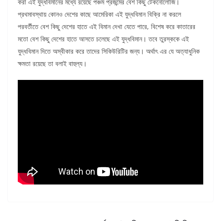
করা এই যুদ্ধবিমানের মধ্যে রয়েছে পঞ্চম প্রজন্মের বেশ কিছু টেকনোলোজি।
প্রথমাবস্থায় কোনও দেশের কাছে আমেরিকা এই যুদ্ধবিমান বিক্রি না করলে
পরবর্তীতে বেশ কিছু দেশের হাতে এই বিমান দেখা যেতে পারে, বিশেষ করে কাতারের
মতো বেশ কিছু দেশের হাতে আসতে চলেছে এই যুদ্ধবিমান। তবে তুরস্ককে এই
যুদ্ধবিমান দিতে অস্বীকার করে তাদের সিকিউরিটির জন্য। অর্থাৎ এর যে অত্যাধুনিক
ক্ষমতা রয়েছে তা বলাই বাহুল্য।