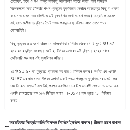
চেয়েছিল, তবে এখনও পর্যন্ত সবকিছু আলোচনার স্তরে আছে, তবে সামরিক
বিশেষজ্ঞদের মতে রাশিয়ার পঞ্চম প্রজন্মের যুদ্ধবিমান সেভাবে অতিরিক্ত কিছু না থাকার
কারনে ভারতের সেনাবাহিনীতে এই যুদ্ধবিমান দেখা যাবেনা হয়ত। অন্যদিকে ২০২৫
এই হয়ত দেশীয় প্রযুক্তির তৈরি পঞ্চম প্রজন্মের যুদ্ধবিমান হাতে পেতে পারে
সেনাবাহিনী।
কিছু সূত্রের মতে জানা যাচ্ছে যে আলজেরিয়া রাশিয়ার থেকে ১৪ টি সুখই SU-57
ক্রয় করার চুক্তি করেছে। মোট ২ বিলিয়ন ডলারের এই চুক্তি। ২০২৫ থেকে
ডেলিভারি শুরু হবে এই যুদ্ধবিমান গুলির।
১৪ টি SU-57 সব যুদ্ধাস্ত্র প্যাকেজ সহ দাম ২ বিলিয়ন ডলার। অর্থাত এক একটি
SU-57 এর দাম ১৪৩ মিলিয়ন ডলার! একটি পঞ্চম প্রজন্মের যুদ্ধবিমানের এতটা কম
দাম কি করে সম্ভব? এমনটাই প্রশ্ন একাধিক সমর বিশারদের!!! যেখানে ভারতের এক
একটি রাফায়েলের দাম ১৮৬ মিলিয়ন ডলার। F-35 এর দাম প্রায় ২১০ মিলিয়ন
ডলার।
আমেরিকার সিক্রেট কমিউনিকেশন সিস্টেম ইনস্টল থাকবে। চীনকে চাপে রাখতে