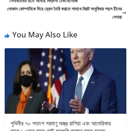
সেনাবাহিনীর হাতে আসছে বিধ্বংসী টেকনোলোজি
লোকাল কোম্পানিকে দিয়ে ড্রেস তৈরি করাতে লাদাখে বিরাট অসুবিধায় পড়ল চীনের
সেনারা
You May Also Like
পৃথিবীর ৭০ শতাংশ পরমাণু অস্ত্র রাশিয়া এবং আমেরিকার
হাতে। এদের হাতে মোট কতগুলি পরমাণু অস্ত্র রয়েছে