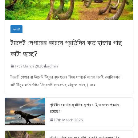
অফবিট
টয়লেট পেপারের কারনে প্রতিদিন কত হাজার গাছ
কাটা হচ্ছে?
17th March 2026
admin
টয়লেট পেপার বা টয়লেট টিস্যুর ব্যবহারের বিষয় সম্পর্কে আমরা সবাই ওয়াকিবহাল।
এই টিস্যু বর্তমানদিনে নিত্যসঙ্গী হয়ে গেছে মানুষের কাছে। তবে
পৃথিবীর কোথায় জুরাসিক যুগের ডাইনোসরের প্রমান
রয়েছে?
17th March 2026
দাঁড়াশ থেকে শুরু করে বালি বোড়া। ফণা তুললে বিষ