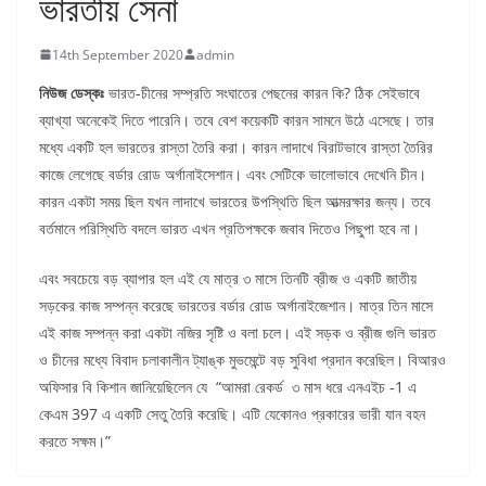
ভারতীয় সেনা
14th September 2020
admin
নিউজ
ডেস্কঃ
ভারত-চীনের সম্প্রতি সংঘাতের পেছনের কারন কি? ঠিক সেইভাবে
ব্যাখ্যা অনেকেই দিতে পারেনি। তবে বেশ কয়েকটি কারন সামনে উঠে এসেছে। তার
মধ্যে একটি হল ভারতের রাস্তা তৈরি করা। কারন লাদাখে বিরাটভাবে রাস্তা তৈরির
কাজে লেগেছে বর্ডার রোড অর্গানাইসেশান। এবং সেটিকে ভালোভাবে দেখেনি চীন।
কারন একটা সময় ছিল যখন লাদাখে ভারতের উপস্থিতি ছিল আত্মরক্ষার জন্য। তবে
বর্তমানে পরিস্থিতি বদলে ভারত এখন প্রতিপক্ষকে জবাব দিতেও পিছুপা হবে না।
এবং সবচেয়ে বড় ব্যাপার হল এই যে মাত্র ৩ মাসে তিনটি ব্রীজ ও একটি জাতীয়
সড়কের কাজ সম্পন্ন করেছে ভারতের বর্ডার রোড অর্গানাইজেশান। মাত্র তিন মাসে
এই কাজ সম্পন্ন করা একটা নজির সৃষ্টি ও বলা চলে। এই সড়ক ও ব্রীজ গুলি ভারত
ও চীনের মধ্যে বিবাদ চলাকালীন ট্যাঙ্ক মুভমেন্টে বড় সুবিধা প্রদান করেছিল। বিআরও
অফিসার বি কিশান জানিয়েছিলেন যে “আমরা রেকর্ড ৩ মাস ধরে এনএইচ -1 এ
কেএম 397 এ একটি সেতু তৈরি করেছি। এটি যেকোনও প্রকারের ভারী যান বহন
করতে সক্ষম।”