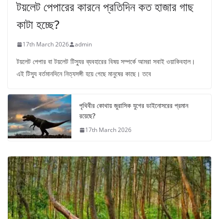
টয়লেট পেপারের কারনে প্রতিদিন কত হাজার গাছ
কাটা হচ্ছে?
17th March 2026
admin
টয়লেট পেপার বা টয়লেট টিস্যুর ব্যবহারের বিষয় সম্পর্কে আমরা সবাই ওয়াকিবহাল।
এই টিস্যু বর্তমানদিনে নিত্যসঙ্গী হয়ে গেছে মানুষের কাছে। তবে
পৃথিবীর কোথায় জুরাসিক যুগের ডাইনোসরের প্রমান
রয়েছে?
17th March 2026