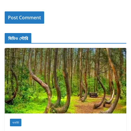
ভিডিও স্টোরি
অফবিট