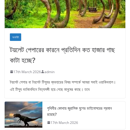
অফবিট
টয়লেট পেপারের কারনে প্রতিদিন কত হাজার গাছ
কাটা হচ্ছে?
17th March 2026
admin
টয়লেট পেপার বা টয়লেট টিস্যুর ব্যবহারের বিষয় সম্পর্কে আমরা সবাই ওয়াকিবহাল।
এই টিস্যু বর্তমানদিনে নিত্যসঙ্গী হয়ে গেছে মানুষের কাছে। তবে
পৃথিবীর কোথায় জুরাসিক যুগের ডাইনোসরের প্রমান
রয়েছে?
17th March 2026