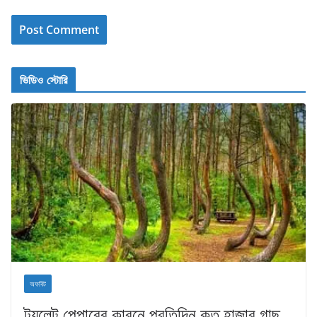
ভিডিও স্টোরি
অফবিট
টয়লেট পেপারের কারনে প্রতিদিন কত হাজার গাছ