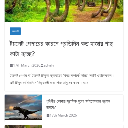
অফবিট
টয়লেট পেপারের কারনে প্রতিদিন কত হাজার গাছ
কাটা হচ্ছে?
17th March 2026
admin
টয়লেট পেপার বা টয়লেট টিস্যুর ব্যবহারের বিষয় সম্পর্কে আমরা সবাই ওয়াকিবহাল।
এই টিস্যু বর্তমানদিনে নিত্যসঙ্গী হয়ে গেছে মানুষের কাছে। তবে
পৃথিবীর কোথায় জুরাসিক যুগের ডাইনোসরের প্রমান
রয়েছে?
17th March 2026