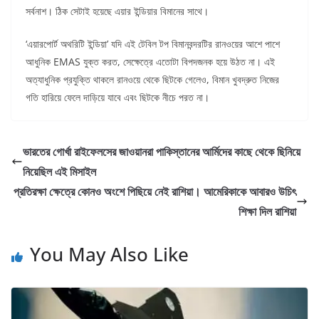
সর্বনাশ। ঠিক সেটাই হয়েছে এয়ার ইন্ডিয়ার বিমানের সাথে।
‘এয়ারপোর্ট অথরিটি ইন্ডিয়া’ যদি এই টেবিল টপ বিমানবন্দরটির রান‌ওয়ের আশে পাশে
আধুনিক EMAS যুক্ত করত, সেক্ষেত্রে এতোটা বিপদজনক হয়ে উঠত না। এই
অত্যাধুনিক প্রযুক্তি থাকলে রান‌ওয়ে থেকে ছিটকে গেলেও, বিমান খুবদ্রুত নিজের
গতি হারিয়ে ফেলে দাড়িয়ে যাবে এবং ছিটকে নীচে পরত না।
ভারতের গোর্খা রাইফেলসের জাওয়ানরা পাকিস্তানের আর্মিদের কাছে থেকে ছিনিয়ে
নিয়েছিল এই মিসাইল
প্রতিরক্ষা ক্ষেত্রে কোনও অংশে পিছিয়ে নেই রাশিয়া। আমেরিকাকে আবারও উচিৎ
শিক্ষা দিল রাশিয়া
You May Also Like