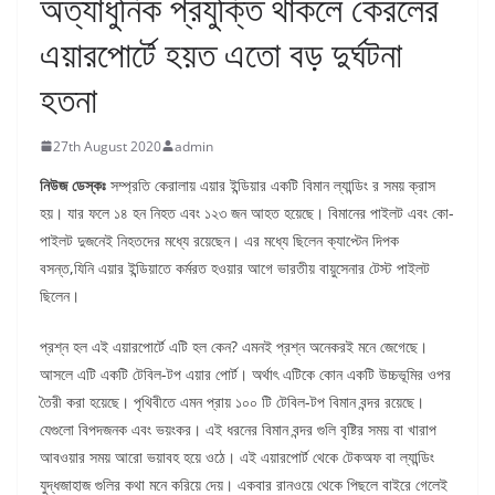
অত্যাধুনিক প্রযুক্তি থাকলে কেরলের
এয়ারপোর্টে হয়ত এতো বড় দুর্ঘটনা
হতনা
27th August 2020
admin
নিউজ ডেস্কঃ
সম্প্রতি কেরালায় এয়ার ইন্ডিয়ার একটি বিমান ল্যান্ডিং র সময় ক্রাস
হয়। যার ফলে ১৪ হন নিহত এবং ১২৩ জন আহত হয়েছে। বিমানের পাইলট এবং কো-
পাইলট দুজনেই নিহতদের মধ্যে রয়েছেন। এর মধ্যে ছিলেন ক্যাপ্টেন দিপক
বসন্ত,যিনি এয়ার ইন্ডিয়াতে কর্মরত হওয়ার আগে ভারতীয় বায়ুসেনার টেস্ট পাইলট
ছিলেন।
প্রশ্ন হল এই এয়ারপোর্টে এটি হল কেন? এমনই প্রশ্ন অনেকরই মনে জেগেছে।
আসলে এটি একটি টেবিল-টপ এয়ার পোর্ট। অর্থাৎ এটিকে কোন একটি উচ্চভূমির ওপর
তৈরী করা হয়েছে। পৃথিবীতে এমন প্রায় ১০০ টি টেবিল-টপ বিমান বন্দর রয়েছে।
যেগুলো বিপদজনক এবং ভয়ংকর। এই ধরনের বিমান বন্দর গুলি বৃষ্টির সময় বা খারাপ
আব‌ওয়ার সময় আরো ভয়াবহ হয়ে ওঠে। এই এয়ারপোর্ট থেকে টেকঅফ বা ল্যান্ডিং
যুদ্ধজাহাজ গুলির কথা মনে করিয়ে দেয়। একবার রান‌ওয়ে থেকে পিছলে বাইরে গেলেই