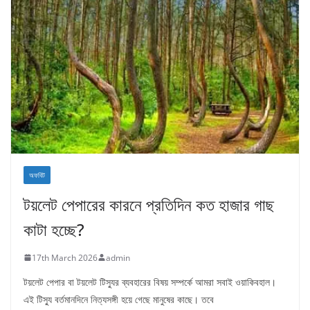
অফবিট
টয়লেট পেপারের কারনে প্রতিদিন কত হাজার গাছ
কাটা হচ্ছে?
17th March 2026
admin
টয়লেট পেপার বা টয়লেট টিস্যুর ব্যবহারের বিষয় সম্পর্কে আমরা সবাই ওয়াকিবহাল।
এই টিস্যু বর্তমানদিনে নিত্যসঙ্গী হয়ে গেছে মানুষের কাছে। তবে