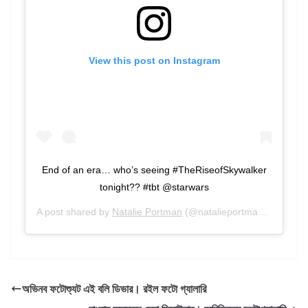
View this post on Instagram
End of an era… who’s seeing #TheRiseofSkywalker
tonight?? #tbt @starwars
A post shared by
Natalie Portman
(@natalieportman) on
Dec 1
অভিনব ফটোশ্যুট এই বলি ডিভার। রইল ফটো গ্যালারি