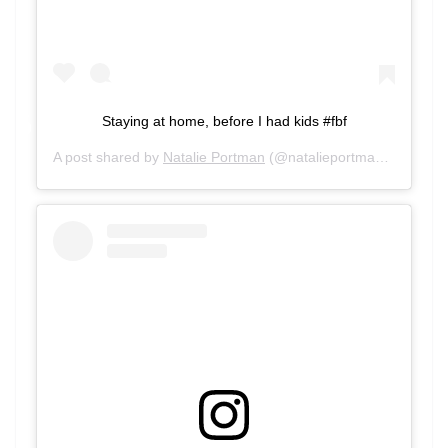
Staying at home, before I had kids #fbf
A post shared by
Natalie Portman
(@natalieportman) on
Mar 2