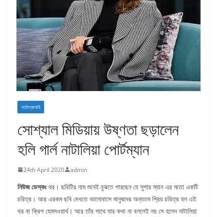
ফটোগ্যালারি
সোশ্যাল মিডিয়ায় উষ্ণতা ছড়ালেন
হলি গার্ল নাটালিয়া পোর্টম্যান
24th April 2020
admin
নিউজ
ডেস্কঃ
থর। ছবিটির নাম শুনেই বুঝতে পারছেন যে সুপার ম্যান এর মতো একটি
চরিত্র। আর এরকম ছবি দেখতে ভালোবাসে মানুষদের অন্যতম প্রিয় চরিত্র হল এই
থর বা ক্রিশ হেমসওয়ার্থ। আর তাঁর সাথে যার কথা না বললেই নয় সে হলেন নাটালিয়া