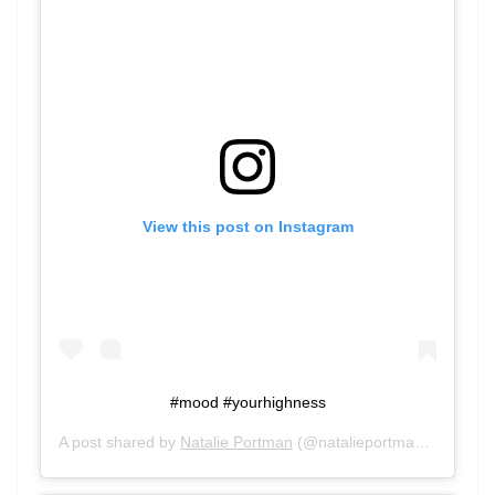
View this post on Instagram
#mood #yourhighness
A post shared by
Natalie Portman
(@natalieportman) on
Apr 2