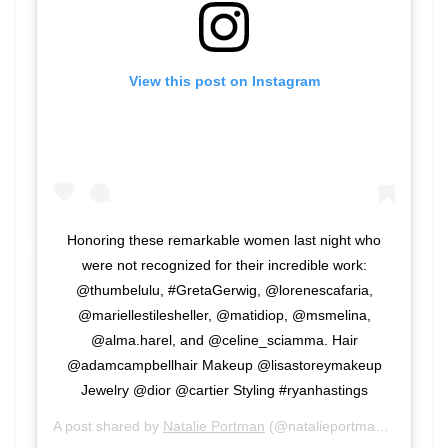
View this post on Instagram
Honoring these remarkable women last night who
were not recognized for their incredible work:
@thumbelulu, #GretaGerwig, @lorenescafaria,
@mariellestilesheller, @matidiop, @msmelina,
@alma.harel, and @celine_sciamma. Hair
@adamcampbellhair Makeup @lisastoreymakeup
Jewelry @dior @cartier Styling #ryanhastings
A post shared by
Natalie Portman
(@natalieportman) on
Feb 1