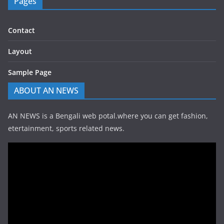
Pages
Contact
Layout
Sample Page
ABOUT AN NEWS
AN NEWS is a Bengali web potal.where you can get fashion,
etertainment, sports related news.
Video
Player