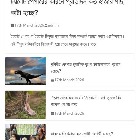
টয়লেট পেপারের কারনে প্রতিদিন কত হাজার গাছ
কাটা হচ্ছে?
17th March 2026
admin
টয়লেট পেপার বা টয়লেট টিস্যুর ব্যবহারের বিষয় সম্পর্কে আমরা সবাই ওয়াকিবহাল।
এই টিস্যু বর্তমানদিনে নিত্যসঙ্গী হয়ে গেছে মানুষের কাছে। তবে
পৃথিবীর কোথায় জুরাসিক যুগের ডাইনোসরের প্রমান
রয়েছে?
17th March 2026
দাঁড়াশ থেকে শুরু করে বালি বোড়া। ফণা তুললে বিষ
থাকেনা যে সাপেদের
17th March 2026
ভারতবর্ষে বর্তমানে কত কোটি শরণার্থী রয়েছে?