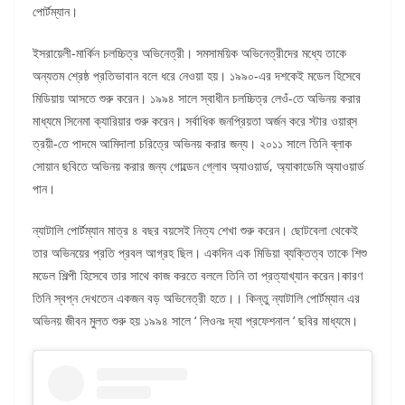
পোর্টম্যান।
ইসরায়েলী-মার্কিন চলচ্চিত্র অভিনেত্রী। সমসাময়িক অভিনেত্রীদের মধ্যে তাকে
অন্যতম শ্রেষ্ঠ প্রতিভাবান বলে ধরে নেওয়া হয়। ১৯৯০-এর দশকেই মডেল হিসেবে
মিডিয়ায় আসতে শুরু করেন। ১৯৯৪ সালে স্বাধীন চলচ্চিত্র লেওঁ-তে অভিনয় করার
মাধ্যমে সিনেমা ক্যারিয়ার শুরু করেন। সর্বাধিক জনপ্রিয়তা অর্জন করে স্টার ওয়ার্‌স
ত্রয়ী-তে পাদমে আমিদালা চরিত্রে অভিনয় করার জন্য। ২০১১ সালে তিনি ব্লাক
সোয়ান ছবিতে অভিনয় করার জন্য গোল্ডেন গ্লোব অ্যাওয়ার্ড, অ্যাকাডেমি অ্যাওয়ার্ড
পান।
ন্যাটালি পোর্টম্যান মাত্র ৪ বছর বয়সেই নিত্য শেখা শুরু করেন। ছোটবেলা থেকেই
তার অভিনয়ের প্রতি প্রবল আগ্রহ ছিল। একদিন এক মিডিয়া ব্যক্তিত্ব তাকে শিশু
মডেল শিল্পী হিসেবে তার সাথে কাজ করতে বললে তিনি তা প্রত্যাখ্যান করেন।কারণ
তিনি স্বপ্ন দেখতেন একজন বড় অভিনেত্রী হতে।। কিন্তু ন্যাটালি পোর্টম্যান এর
অভিনয় জীবন মুলত শুরু হয় ১৯৯৪ সালে ‘ লিওনঃ দ্যা প্রফেশনাল ‘ ছবির মাধ্যমে।