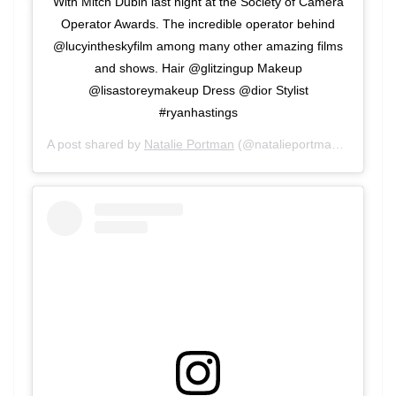
With Mitch Dubin last night at the Society of Camera
Operator Awards. The incredible operator behind
@lucyintheskyfilm among many other amazing films
and shows. Hair @glitzingup Makeup
@lisastoreymakeup Dress @dior Stylist
#ryanhastings
A post shared by
Natalie Portman
(@natalieportman) on
Jan 1