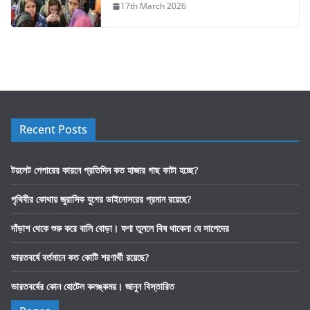
17th March 2026
Recent Posts
টয়লেট পেপারের কারনে প্রতিদিন কত হাজার গাছ কাটা হচ্ছে?
পৃথিবীর কোথায় জুরাসিক যুগের ডাইনোসরের প্রমান রয়েছে?
দাঁড়াশ থেকে শুরু করে বালি বোড়া। ফণা তুললে বিষ থাকেনা যে সাপেদের
ভারতবর্ষে বর্তমানে কত কোটি শরণার্থী রয়েছে?
ভারতবর্ষের কোন হোটেল কলঙ্কময়। জানুন বিস্তারিত