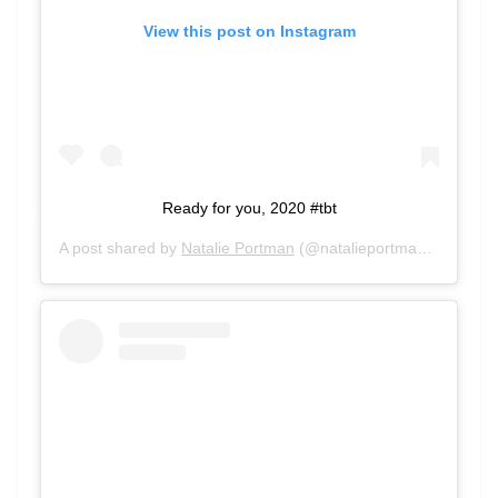
View this post on Instagram
Ready for you, 2020 #tbt
A post shared by
Natalie Portman
(@natalieportman) on
Jan 2