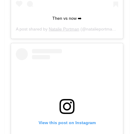
Then vs now ➡️
A post shared by
Natalie Portman
(@natalieportman) on
Mar 2
View this post on Instagram