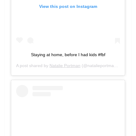
View this post on Instagram
Staying at home, before I had kids #fbf
A post shared by
Natalie Portman
(@natalieportman) on
Mar 2