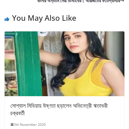
বাংলার অন্যতম সেরা ডিসাইনার। অরিজিতের ফটোগ্যালারি
You May Also Like
সোশ্যাল মিডিয়ায় উষ্ণতা ছড়ালেন অভিনেত্রী ঋতাভরী
চক্রবর্তী
5th November 2020