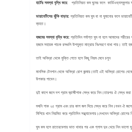
হার্টের
সমস্যা
বৃদ্ধি
করে:
প্রতিনিয়ত কম ঘুমের ফলে কার্ডিওভ্যস্কুলার স
ডায়াবেটিসের
ঝুঁকি
বাড়ায়:
প্রতিনিয়ত কম ঘুম বা না ঘুমানোর ফলে ডায়াবে
ব্যহত।
হজমের
সমস্যা
বৃদ্ধি
করে:
প্রতিদিন পর্যাপ্ত ঘুম না হলে আমাদের শরীরের প
হজমে সহায়ক পাচক রসগুলি উপযুক্ত মাত্রায় নিঃসরণে বাধা পায়। তাই হজ
তাই অনিদ্রা থেকে মুক্তি পেতে হলে কিছু নিয়ম মেনে চলুন
মানসিক টেনশান থেকে অনিদ্রা রোগ জন্মায়।তাই এই অনিদ্রা রোগের থেকে মু
উপকার পাবেন।
দুই কাপে জলে দশ গ্রাম ব্রাহ্মীশাক সেদ্ধ করে নিন।তারপর ঐ সেদ্ধ করা 
শুষনি শাক ২৫ গ্রাম এবং চার কাপ জল দিয়ে সেদ্ধ করে নিন।যখন ঐ জলের
মিশিয়ে খান নিয়মিত করে প্রতিদিন সন্ধ্যাবেলায়।দেখবেন অনিদ্রা রোগে
ঘুম কম হলে রাতেরবেলায় ভাত খাবার পর এক গ্লাস দুধ খেয়ে নিন ভালো ঘ