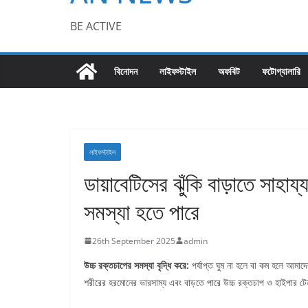
BE ACTIVE
বিনোদন
লাইফস্টাইল
অফবিট
ফটোগ্যালারি
লাইফস্টাইল
ডায়াবেটিসের ঝুঁকি বাড়াতে সাহ
সমস্যা হতে পারে
26th September 2025
admin
উচ্চ রক্তচাপের সমস্যা বৃদ্ধি করে:
পর্যাপ্ত ঘুম না হলে বা কম হলে আমা
শরীরের হরমোনের ভারসাম্য এবং বাড়তে পারে উচ্চ রক্তচাপ ও হাইপার 