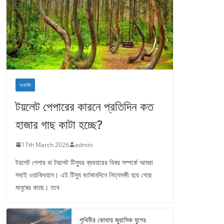
অফবিট
টয়লেট পেপারের কারনে প্রতিদিন কত
হাজার গাছ কাটা হচ্ছে?
17th March 2026
admin
টয়লেট পেপার বা টয়লেট টিস্যুর ব্যবহারের বিষয় সম্পর্কে আমরা
সবাই ওয়াকিবহাল। এই টিস্যু বর্তমানদিনে নিত্যসঙ্গী হয়ে গেছে
মানুষের কাছে। তবে
পৃথিবীর কোথায় জুরাসিক যুগের