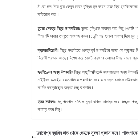
ঠাণ্ডা জল দিয়ে ধুয়ে ফেলুন।বয়স বৃদ্ধির মূল কারন হচ্ছে ফ্রি র‍্যাডিকেল
ক্ষতিরোধ করে।
চুলের ক্ষেত্রে লিচুর উপকারিতাঃ
চুলের বৃদ্ধিতে সাহায্য করে লিচু।একটি প
মিশ্রণটি মাথার তালুতে ম্যাসাজ করুন।১ ঘন্টা পর হালকা শ্যাম্পু দিয়ে চু
ক্যান্সারবিরোধীঃ
লিচুর সবচাইতে গুরুত্বপূর্ণ উপকারিতা হচ্ছে এর ক্যান্সার 
বিরোধী প্রভাব আছে।বিশেষ করে ব্রেস্ট ক্যান্সার কোষের উপর ভালো প্রভ
হৃদপিণ্ডের জন্য উপকারিঃ
লিচুর অ্যান্টিঅক্সিডেন্ট হৃদস্বাস্থ্যের জন্
নাইট্রিক অক্সাইড রক্তনালিকে প্রসারিত করে বলে রক্ত চলাচল সঠিকভাবে
সার্বিক হৃদস্বাস্থ্যের জন্যই লিচু উপকারি।
হজম সহায়কঃ
লিচু পরিপাক নালিকে সুস্থ রাখতে সাহায্য করে।লিচুতে প্র
সাহায্য করে লিচু।
দুরারোগ্য ব্যাধির হাত থেকে দেহকে সুরক্ষা প্রদান করে। পালংশাকে