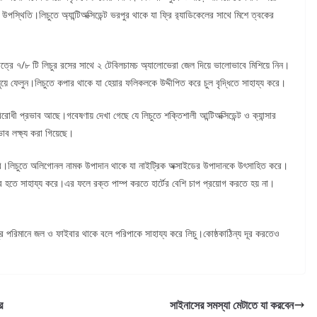
ের উপস্থিতি।লিচুতে অ্যান্টিঅক্সিডেন্ট ভরপুর থাকে যা ফ্রি র‍্যাডিকেলের সাথে মিশে ত্বকের
াত্রে ৭/৮ টি লিচুর রসের সাথে ২ টেবিলচামচ অ্যালোভেরা জেল দিয়ে ভালোভাবে মিশিয়ে নিন।
ল ধুয়ে ফেলুন।লিচুতে কপার থাকে যা হেয়ার ফলিকলকে উদ্দীপিত করে চুল বৃদ্ধিতে সাহায্য করে।
বিরোধী প্রভাব আছে।গবেষণায় দেখা গেছে যে লিচুতে শক্তিশালী আন্টিঅক্সিডেন্ট ও ক্যান্সার
াব লক্ষ্য করা গিয়েছে।
য উপকারি।লিচুতে অলিগোনল নামক উপাদান থাকে যা নাইট্রিক অক্সাইডের উপাদানকে উৎসাহিত করে।
 হতে সাহায্য করে।এর ফলে রক্ত পাম্প করতে হার্টের বেশি চাপ প্রয়োগ করতে হয় না।
চুর পরিমানে জল ও ফাইবার থাকে বলে পরিপাকে সাহায্য করে লিচু।কোষ্ঠকাঠিন্য দূর করতেও
র
সাইনাসের সমস্যা মেটাতে যা করবেন