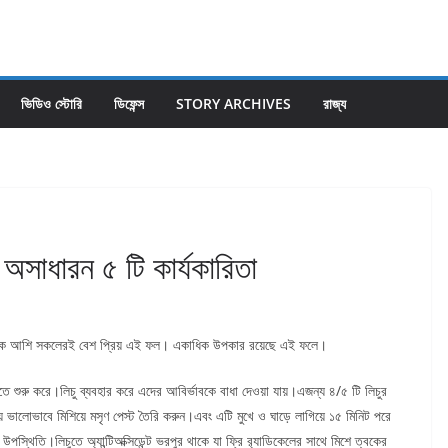
ভিডিও স্টোরি
ডিফেন্স
STORY ARCHIVES
রাজ্য
অসাধারন ৫ টি কার্যকারিতা
ট থেকে আশি সকলেরই বেশ প্রিয় এই ফল। একাধিক উপকার রয়েছে এই ফলে।
তে শুরু করে।লিচু ব্যবহার করে এদের আবির্ভাবকে বাধা দেওয়া যায়।এজন্য ৪/৫ টি লিচুর
 ভালোভাবে মিশিয়ে মসৃণ পেস্ট তৈরি করুন।এবং এটি মুখে ও ঘাড়ে লাগিয়ে ১৫ মিনিট পরে
ের উপস্থিতি।লিচুতে অ্যান্টিঅক্সিডেন্ট ভরপুর থাকে যা ফ্রি র‍্যাডিকেলের সাথে মিশে ত্বকের