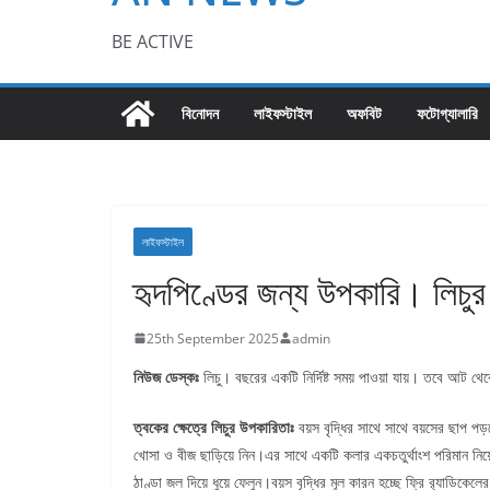
BE ACTIVE
বিনোদন
লাইফস্টাইল
অফবিট
ফটোগ্যালারি
লাইফস্টাইল
হৃদপিণ্ডের জন্য উপকারি। লিচুর 
25th September 2025
admin
নিউজ ডেস্কঃ
লিচু। বছরের একটি নির্দিষ্ট সময় পাওয়া যায়। তবে আ
ত্বকের ক্ষেত্রে লিচুর উপকারিতাঃ
বয়স বৃদ্ধির সাথে সাথে বয়সের ছাপ পড়
খোসা ও বীজ ছাড়িয়ে নিন।এর সাথে একটি কলার একচতুর্থাংশ পরিমান নিয়ে
ঠাণ্ডা জল দিয়ে ধুয়ে ফেলুন।বয়স বৃদ্ধির মূল কারন হচ্ছে ফ্রি র‍্যাডিকেল