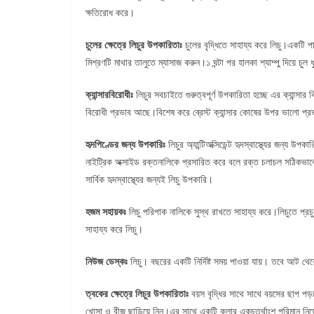
ক্ষতিরোধ করে।
চুলের ক্ষেত্রে লিচুর উপকারিতাঃ
চুলের বৃদ্ধিতে সাহায্য করে লিচু।একটি প
মিশ্রণটি মাথার তালুতে ম্যাসাজ করুন।১ ঘন্টা পর হালকা শ্যাম্পু দিয়ে চু
ক্যান্সারবিরোধীঃ
লিচুর সবচাইতে গুরুত্বপূর্ণ উপকারিতা হচ্ছে এর ক্যান্সার 
বিরোধী প্রভাব আছে।বিশেষ করে ব্রেস্ট ক্যান্সার কোষের উপর ভালো প্রভ
হৃদপিণ্ডের জন্য উপকারিঃ
লিচুর অ্যান্টিঅক্সিডেন্ট হৃদস্বাস্থ্যের জন্
নাইট্রিক অক্সাইড রক্তনালিকে প্রসারিত করে বলে রক্ত চলাচল সঠিকভাবে
সার্বিক হৃদস্বাস্থ্যের জন্যই লিচু উপকারি।
হজম সহায়কঃ
লিচু পরিপাক নালিকে সুস্থ রাখতে সাহায্য করে।লিচুতে প্র
সাহায্য করে লিচু।
নিউজ ডেস্কঃ
লিচু। বছরের একটি নির্দিষ্ট সময় পাওয়া যায়। তবে আ
ত্বকের ক্ষেত্রে লিচুর উপকারিতাঃ
বয়স বৃদ্ধির সাথে সাথে বয়সের ছাপ পড়
খোসা ও বীজ ছাড়িয়ে নিন।এর সাথে একটি কলার একচতুর্থাংশ পরিমান নিয়ে