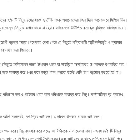
াত্রে ৭/৮ টি লিচুর রসের সাথে ২ টেবিলচামচ অ্যালোভেরা জেল দিয়ে ভালোভাবে মিশিয়ে নিন।
ল ধুয়ে ফেলুন।লিচুতে কপার থাকে যা হেয়ার ফলিকলকে উদ্দীপিত করে চুল বৃদ্ধিতে সাহায্য করে।
বিরোধী প্রভাব আছে।গবেষণায় দেখা গেছে যে লিচুতে শক্তিশালী আন্টিঅক্সিডেন্ট ও ক্যান্সার
াব লক্ষ্য করা গিয়েছে।
য উপকারি।লিচুতে অলিগোনল নামক উপাদান থাকে যা নাইট্রিক অক্সাইডের উপাদানকে উৎসাহিত করে।
 হতে সাহায্য করে।এর ফলে রক্ত পাম্প করতে হার্টের বেশি চাপ প্রয়োগ করতে হয় না।
চুর পরিমানে জল ও ফাইবার থাকে বলে পরিপাকে সাহায্য করে লিচু।কোষ্ঠকাঠিন্য দূর করতেও
ট থেকে আশি সকলেরই বেশ প্রিয় এই ফল। একাধিক উপকার রয়েছে এই ফলে।
তে শুরু করে।লিচু ব্যবহার করে এদের আবির্ভাবকে বাধা দেওয়া যায়।এজন্য ৪/৫ টি লিচুর
 ভালোভাবে মিশিয়ে মসৃণ পেস্ট তৈরি করুন।এবং এটি মুখে ও ঘাড়ে লাগিয়ে ১৫ মিনিট পরে