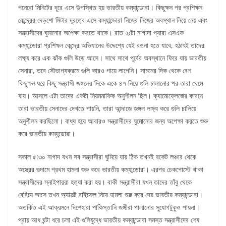
পনেরো মিনিটের দূরে এসে উপস্থিত হয় ভারতীয় কম্যান্ডোরা। কিছুক্ষন পর প্রশিক্ষন
কেন্দ্রের দেড়শো মিটার দূরত্বে এসে কম্যান্ডোরা নিজের নিজের অবস্থান নিয়ে নেয় এবং
সন্ত্রাসীদের ঘুমানোর অপেক্ষা করতে থাকে। রাত ২টো নাগাদা প্যারা এসএফ
কম্যান্ডোরা প্রশিক্ষন কেন্দ্রে অভিযানের উদ্দেশ্যে যেই রওনা হতে যাবে, হঠাৎই তাদের
লক্ষ্য করে এক ঝাঁক গুলি উড়ে আসে। সাথে সাথে পূর্বের অবস্থানে ফিরে যায় ভারতীয়
সেনারা, তবে সৌভাগ্যক্রমে গুলি কারও গায়ে লাগেনি। সামনের দিক থেকে বেশ
কিছুক্ষন ধরে কিছু সন্ত্রাসী জঙ্গলের দিকে একে ৪৭ নিয়ে গুলি চালানোর পর তারা থেমে
যায়। আসলে এটা তাদের একটা নিয়মমাফিক অনুশীলন ছিল। ক্যামোফ্লেজের কারনে
তারা ভারতীয় সেনাদের দেখতে পায়নি, তারা আন্দাজে জঙ্গল লক্ষ্য করে গুলি চালিয়ে
অনুশীলন করছিলো। বাধ্য হয়ে আবারও সন্ত্রাসীদের ঘুমোনোর জন্য অপেক্ষা করতে শুরু
করে ভারতীয় কম্যন্ডোরা।
সকাল ৫:৩০ নাগাদ যখন সব সন্ত্রাসীরা ঘুমিয়ে যায় ঠিক তখনই রকেট লঞ্চার থেকে
অস্ত্রের গুদামে প্রথম হামলা শুরু করে ভারতীয় কম্যান্ডোরা। এরপর চেকপোস্টে থাকা
সন্ত্রাসীদের স্নাইপাররা হত্যা করা হয়। বাকী সন্ত্রাসীরা যখন তাদের তাঁবু থেকে
বেরিয়ে আসে তখন অ্যাসল্ট রাইফেল নিয়ে হামলা শুরু করে দেয় ভারতীয় কম্যান্ডোরা।
অতর্কিত এই আক্রমনে দিশেহারা পাকিস্তানি জঙ্গীরা পালানোর সুযোগটুকুও পায়না।
প্রায় আধ ঘন্টা ধরে চলা এই গুলিযুদ্ধে ভারতীয় কম্যান্ডোরা সমস্ত সন্ত্রাসীদের শেষ