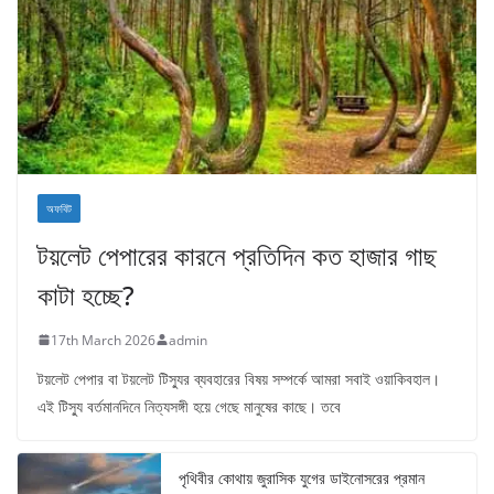
অফবিট
টয়লেট পেপারের কারনে প্রতিদিন কত হাজার গাছ
কাটা হচ্ছে?
17th March 2026
admin
টয়লেট পেপার বা টয়লেট টিস্যুর ব্যবহারের বিষয় সম্পর্কে আমরা সবাই ওয়াকিবহাল।
এই টিস্যু বর্তমানদিনে নিত্যসঙ্গী হয়ে গেছে মানুষের কাছে। তবে
পৃথিবীর কোথায় জুরাসিক যুগের ডাইনোসরের প্রমান