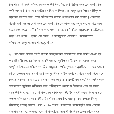
নিরাপত্তা উপদেষ্টা অজিত দোভালও উপস্থিত ছিলেন। বৈঠকে জেনারেল দলবীর সিং
স্পষ্ট জানান উরি হামলার প্রতিশোধ নিতে পাকিস্তানের অভ্যন্তরে গিয়ে সার্জিক্যাল
স্ট্রাইক করতেই হবে, তিনি বৈঠকে তার সমস্ত পরিকল্পনার কথা জানান। এরপরেই
প্রধানমন্ত্রী নরেন্দ্র মোদী জেনারেল দলবীর সিংকে অভিযানের সবুজ সংকেত দিয়ে দেন।
বৈঠক শেষ হতেই দলবীর সিং ৪ ও ৯ প্যারা এসএফের নির্বচিত কম্যান্ডোদের অভিযানের
জন্য খবর পাঠায়। প্যারা এসএফের এই কম্যান্ডোরা যেকোনও পরিস্থিতিতে
অভিযানের জন্য সবসময় প্রস্তুত থাকে।
২৮ সেপ্টেম্বর বিকেল চারটে নাগাদা কম্যান্ডোদের অভিযানের জন্য নির্দেশ দেওয়া হয়।
অ্যাসল্ট রাইফেল, মেশিনগান, রকেট লঞ্চার, স্নাইপার রাইফেল সহ সমস্ত রকম
আধুনিক উপকরনে সজ্জিত ভারতীয় কম্যন্ডোরা পাকিস্তানের সন্ত্রাসীদের নরকের দুয়ারে
পৌঁছে দেওয়ার জন্য রওনা হয়। সম্পূর্ন ঘটনার লাইভ সম্প্রচার প্রধানমন্ত্রী নিজে বসে
দেখতে থাকেন। রাত ৮:১৫ নাগাদ দশজন কম্যান্ডোর একটি দল এলওসি বা লাইন অফ
অ্যাকচুয়াল কন্ট্রোল অতিক্রম করে পাকিস্তানে প্রবেশের উদ্দেশ্যে এক ঘন জঙ্গলে
এসে উপস্থিত হয়। তবে পাকিস্তানে সার্জিক্যাল স্ট্রাইক এতটা সহজ ছিলনা কারনে
জঙ্গলে পাকিস্তান সেনাবাহিনী মাইন বসিয়ে রেখেছিল, তাছাড়া কত রকমের হিংস্র
জীবজন্তু রয়েছে জঙ্গলে। রাত ১১:৪০ নাগাদ পাকিস্তান সেনাবাহিনীর নজর এড়িয়ে
এলওসি পার করে জঙ্গলের মধ্যে পাকিস্তানের সন্ত্রাসী প্রশিক্ষন কেন্দ্র থেকে মাত্র