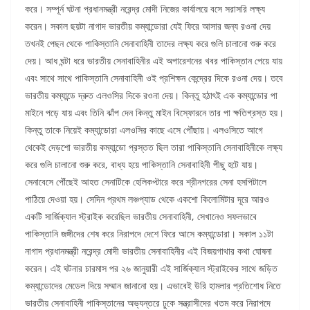
করে। সম্পূর্ন ঘটনা প্রধানমন্ত্রী নরেন্দ্র মোদী নিজের কার্যালয়ে বসে সরাসরি লক্ষ্য
করেন। সকাল ছয়টা নাগাদ ভারতীয় কম্যান্ডোরা যেই ফিরে আসার জন্য রওনা দেয়
তখনই পেছন থেকে পাকিস্তানি সেনাবাহিনী তাদের লক্ষ্য করে গুলি চালানো শুরু করে
দেয়। আধ ঘন্টা ধরে ভারতীয় সেনাবাহিনীর এই অপারেশনের খবর পাকিস্তান পেয়ে যায়
এবং সাথে সাথে পাকিস্তানি সেনাবাহিনী ওই প্রশিক্ষন কেন্দ্রের দিকে রওনা দেয়। তবে
ভারতীয় কম্যান্ডে দ্রুত এলওসির দিকে রওনা দেয়। কিন্তু হঠাৎই এক কম্যান্ডোর পা
মাইনে পড়ে যায় এবং তিনি ঝাঁপ দেন কিন্তু মাইন বিস্ফোরনে তার পা ক্ষতিগ্রস্ত হয়।
কিন্তু তাকে নিয়েই কম্যান্ডোরা এলওসির কাছে এসে পৌঁছায়। এলওসিতে আগে
থেকেই দেড়শো ভারতীয় কম্যান্ডো প্রস্তত ছিল তারা পাকিস্তানি সেনাবাহিনীকে লক্ষ্য
করে গুলি চালানো শুরু করে, বাধ্য হয়ে পাকিস্তানি সেনাবাহিনী পীছু হটে যায়।
সেনাবেসে পৌঁছেই আহত সেনাটিকে হেলিকপ্টারে করে শ্রীনগরের সেনা হসপিটালে
পাঠিয়ে দেওয়া হয়। সেদিন প্রথম লঞ্চপ্যাড থেকে একশো কিলোমিটার দূরে আরও
একটি সার্জিক্যাল স্ট্রাইক করেছিল ভারতীয় সেনাবাহিনী, সেখানেও সফলভাবে
পাকিস্তানি জঙ্গীদের শেষ করে নিরাপদে দেশে ফিরে আসে কম্যান্ডোরা। সকাল ১১টা
নাগাদ প্রধানমন্ত্রী নরেন্দ্র মোদী ভারতীয় সেনাবাহিনীর এই বিজয়গাথার কথা ঘোষনা
করেন। এই ঘটনার চারমাস পর ২৬ জানুয়ারী এই সার্জিক্যাল স্ট্রাইকের সাথে জড়িত
কম্যান্ডোদের মেডেল দিয়ে সম্মান জানানো হয়। এভাবেই উরি হামলার প্রতিশোধ নিতে
ভারতীয় সেনাবাহিনী পাকিস্তানের অভ্যন্তরে ঢুকে সন্ত্রাসীদের খতম করে নিরাপদে