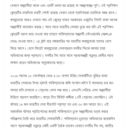
যেখানে সন্ত্রাসীরা থাকে এবং একটি গুদাম ঘর রয়েছে যা অস্ত্রশস্ত্রে পূর্ন। ওই প্রশিক্ষন
কেন্দ্রটির চারদিকে চারটি পোস্ট রয়েছে যেখান থেকে স্নাইপাররা চারদিকে নজর রাখে।
কম্যন্ডোরা আরও দেখতে পায় ওই কেন্দ্রে ভারত সরকারের ওয়ান্টেড লিস্টে থাকা অনেক
সন্ত্রাসীই যাতায়াত করছে। সাথে সাথে ভারতীয় সেনারা বুঝে যায় যদি এই প্রশিক্ষন
কেন্দ্রটি ধ্বংস করে দেওয়া যায় তাহলে পাকিস্তানের সন্ত্রাসী নেটওয়ার্কের মেরুদণ্ড
ভেঙে দেওয়া যাবে। ২৪ ঘন্টা ধরে নজরদারির পর ভারতীয় কম্যান্ডোরা তাদের বেসে
ফিরে আসে। বেসে ফিরেই কম্যান্ডোরা সেনাপ্রধান দলবীর সিংকে জানায় তারা
অভিযানের জন্য প্রস্তত। দলবীর সিং সাথে সাথে প্রধানমন্ত্রী নরেন্দ্র মোদীর সাথে
সাক্ষাৎ করেন অভিযানের অনুমোদনের জন্য।
২০১৬ সালের ১৮ সেপ্টেম্বর ভোর ৫:৩০ নাগাদ উরির সেনাঘাঁটিতে ঘুমিয়ে থাকা
ভারতীয় সেনাদের উপর হঠাৎই পাকিস্তানের জঙ্গি সংগঠন জইশ ই মহম্মদের চার জন
সদস্য গুলি চালানো ও গ্রেনেড ফেলা শুরু করে। এলওসি পেরিয়ে এসব সন্ত্রাসীরা
উরিতে প্রবেশ করেছিল। মাত্র তিন মিনিটে জঙ্গীরা ১৭টি গ্রেনেড ফেলেছিল। এই
ঘটনায় ১৯ জন ভারতীয় সেনা বীরগতি প্রাপ্ত হন এবং ৩০ জন আহত হন। এই
অমানবিক ঘটনার প্রতিশোধের জন্যই পাকিস্তানে ঢুকে সন্ত্রাসীদের হত্যা করার
পরিকল্পনা তৈরি করে ভারতীয় সেনাবাহিনী। পাকিস্তানে চূড়ান্ত অভিযানের কয়েকদিন
আগে প্রধানমন্ত্রী নরেন্দ্র মোদী একটি বৈঠক ডাকেন যেখানে দলবীর সিং সহ, জাতীয়