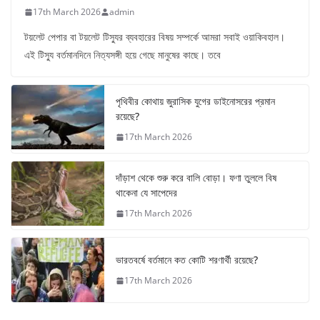
17th March 2026
admin
টয়লেট পেপার বা টয়লেট টিস্যুর ব্যবহারের বিষয় সম্পর্কে আমরা সবাই ওয়াকিবহাল।
এই টিস্যু বর্তমানদিনে নিত্যসঙ্গী হয়ে গেছে মানুষের কাছে। তবে
পৃথিবীর কোথায় জুরাসিক যুগের ডাইনোসরের প্রমান
রয়েছে?
17th March 2026
দাঁড়াশ থেকে শুরু করে বালি বোড়া। ফণা তুললে বিষ
থাকেনা যে সাপেদের
17th March 2026
ভারতবর্ষে বর্তমানে কত কোটি শরণার্থী রয়েছে?
17th March 2026