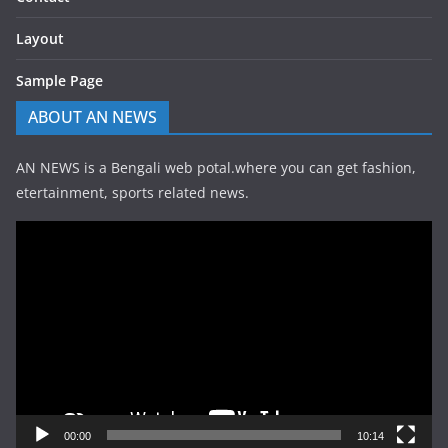
Layout
Sample Page
ABOUT AN NEWS
AN NEWS is a Bengali web potal.where you can get fashion,
etertainment, sports related news.
Video
Player
00:00
10:14