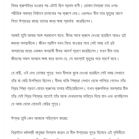
যিশুর ক্রুশবিদ্ধ হওয়ার পর এটাই ছিল প্রথম বাণী। রোমান সৈন্যরা তার ওপর
শরীরিক অকথ্য নির্যাতন চালানোর পর ক্রুশে দেয়। এরপরও যীশু তার মৃত্যুর আগে
পিতা ঈশ্বরের কাছে তাদের জন্য ক্ষমা প্রার্থনা করেছিলেন।
আজই তুমি আমার সঙ্গে পরমদেশে যাবে: যীশুর সাথে ক্রুসে দেওয়া হয়েছিল আরও দুই
জঘন্য অপরাধীকে। জীবন প্রদীপ যখন নিভে যাওয়ার পথে সেই সময় ওই দুই
অপরাধের মধ্যে একজন অপরাধী যীশুর আদর্শ গ্রহণ করেছিলেন। তখন যীশু তার
জীবনের সকল অপরাধ ক্ষমা করে বলেন যে, সে অবশ্যই মৃত্যুর পরে স্বর্গে যাবে।
হে নারী, ওই দেখ তোমার পুত্র: যখন যীশুকে কুষে দেওয়া হয়েছিল সেই সময় সেখানে
তাঁর মা মেরি উপস্থিত ছিলেন। যীশুর বাকি শিষ্যরা সেখান থেকে পালিয়ে গেলেও তাঁর
প্রিয় শিষ্য গ্রহণ যোহন ক্রুশের তলায় দাঁড়িয়েছিলেন। তখন ক্রুশবিদ্ধ অবস্থায় যীশু
তাঁর সেই প্রিয় শিষ্যের হাতেই তাঁর মাকে দেখভালের দায়িত্ব দিয়ে যান এবং বলেছিলেন
যে আজ থেকে যোহনই মেরির পুত্র।
ঈশ্বর তুমি কেন আমাকে পরিত্যাগ করেছ:
খ্রিস্টান ধর্মলম্বী মানুষরা বিশ্বাস করেন যে যীশু ঈশ্বরের পুত্র হিসেবে এই পৃথিবীতে