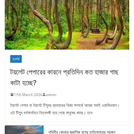
অফবিট
টয়লেট পেপারের কারনে প্রতিদিন কত হাজার গাছ
কাটা হচ্ছে?
17th March 2026
admin
টয়লেট পেপার বা টয়লেট টিস্যুর ব্যবহারের বিষয় সম্পর্কে আমরা সবাই ওয়াকিবহাল।
এই টিস্যু বর্তমানদিনে নিত্যসঙ্গী হয়ে গেছে মানুষের কাছে। তবে
পৃথিবীর কোথায় জুরাসিক যুগের ডাইনোসরের প্রমান