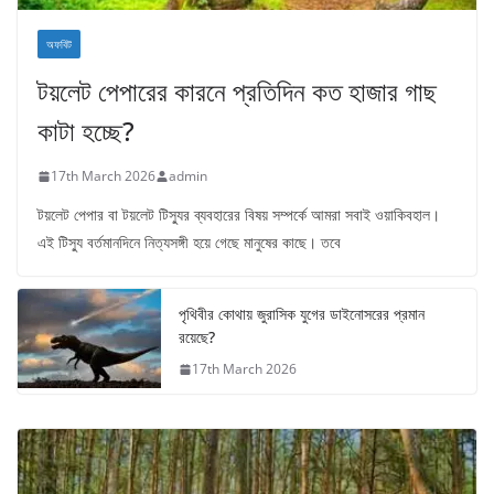
অফবিট
টয়লেট পেপারের কারনে প্রতিদিন কত হাজার গাছ
কাটা হচ্ছে?
17th March 2026
admin
টয়লেট পেপার বা টয়লেট টিস্যুর ব্যবহারের বিষয় সম্পর্কে আমরা সবাই ওয়াকিবহাল।
এই টিস্যু বর্তমানদিনে নিত্যসঙ্গী হয়ে গেছে মানুষের কাছে। তবে
পৃথিবীর কোথায় জুরাসিক যুগের ডাইনোসরের প্রমান
রয়েছে?
17th March 2026