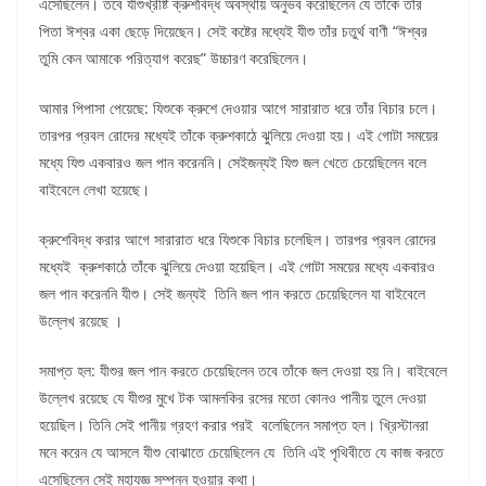
এসেছিলেন। তবে যীশুখ্রীষ্ট ক্রুশবিদ্ধ অবস্থায় অনুভব করেছিলেন যে তাঁকে তাঁর
পিতা ঈশ্বর একা ছেড়ে দিয়েছেন। সেই কষ্টের মধ্যেই যীশু তাঁর চতুর্থ বাণী “ঈশ্বর
তুমি কেন আমাকে পরিত্যাগ করেছ” উচ্চারণ করেছিলেন।
আমার পিপাসা পেয়েছে: যিশুকে ক্রুশে দেওয়ার আগে সারারাত ধরে তাঁর বিচার চলে।
তারপর প্রবল রোদের মধ্যেই তাঁকে ক্রুশকাঠে ঝুলিয়ে দেওয়া হয়। এই গোটা সময়ের
মধ্যে যিশু একবারও জল পান করেননি। সেইজন্যই যিশু জল খেতে চেয়েছিলেন বলে
বাইবেলে লেখা হয়েছে।
ক্রুশেবিদ্ধ করার আগে সারারাত ধরে যিশুকে বিচার চলেছিল। তারপর প্রবল রোদের
মধ্যেই ক্রুশকাঠে তাঁকে ঝুলিয়ে দেওয়া হয়েছিল। এই গোটা সময়ের মধ্যে একবারও
জল পান করেননি যীশু। সেই জন্যই তিনি জল পান করতে চেয়েছিলেন যা বাইবেলে
উল্লেখ রয়েছে ।
সমাপ্ত হল: যীশুর জল পান করতে চেয়েছিলেন তবে তাঁকে জল দেওয়া হয় নি। বাইবেলে
উল্লেখ রয়েছে যে যীশুর মুখে টক আমলকির রসের মতো কোনও পানীয় তুলে দেওয়া
হয়েছিল। তিনি সেই পানীয় গ্রহণ করার পরই বলেছিলেন সমাপ্ত হল। খ্রিস্টানরা
মনে করেন যে আসলে যীশু বোঝাতে চেয়েছিলেন যে তিনি এই পৃথিবীতে যে কাজ করতে
এসেছিলেন সেই মহাযজ্ঞ সম্পন্ন হওয়ার কথা।