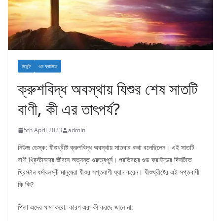
ইভেন্ট
গুড ফ্রাইডে
ক্রুশবিদ্ধ অবস্থায় যিশুর শেষ সাতটি
বাণী, কী এর তাৎপর্য?
5th April 2023
admin
নিউজ ডেস্ক: যীশুখ্রীষ্ট ক্রুশবিদ্ধ অবস্থায় সাতবার কথা বলেছিলেন। এই সাতটি
বাণী খ্রিস্টানদের জীবনে অত্যন্ত গুরুত্বপূর্ন। প্রতিবছর গুড ফ্রাইডের দিনটিতে
খ্রিস্টান ধর্মাবলম্বী মানুষেরা যীশুর সপ্তবাণী ধ্যান করেন। যীশুখ্রীষ্টের এই সপ্তবাণী
কি কি?
পিতা এদের ক্ষমা করো, কারণ এরা কী করছে জানে না: