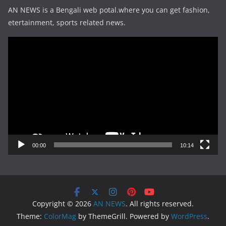
AN NEWS is a Bengali web potal.where you can get fashion,
etertainment, sports related news.
Video
Player
00:00
10:14
Copyright © 2026
AN NEWS
. All rights reserved.
Theme:
ColorMag
by ThemeGrill. Powered by
WordPress
.