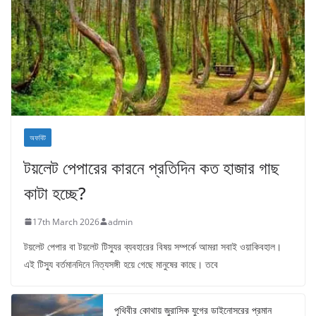
অফবিট
টয়লেট পেপারের কারনে প্রতিদিন কত হাজার গাছ
কাটা হচ্ছে?
17th March 2026
admin
টয়লেট পেপার বা টয়লেট টিস্যুর ব্যবহারের বিষয় সম্পর্কে আমরা সবাই ওয়াকিবহাল।
এই টিস্যু বর্তমানদিনে নিত্যসঙ্গী হয়ে গেছে মানুষের কাছে। তবে
পৃথিবীর কোথায় জুরাসিক যুগের ডাইনোসরের প্রমান