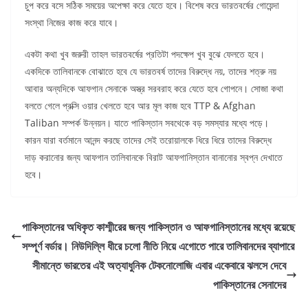
চুপ করে বসে সঠিক সময়ের অপেক্ষা করে যেতে হবে। বিশেষ করে ভারতবর্ষের গোয়েন্দা
সংস্থা নিজের কাজ করে যাবে।
একটা কথা খুব জরুরী তাহল ভারতবর্ষের প্রতিটা পদক্ষেপ খুব বুঝে ফেলতে হবে।
একদিকে তালিবানকে বোঝাতে হবে যে ভারতবর্ষ তাদের বিরুদ্ধে নয়, তাদের শত্রু নয়
আবার অন্যদিকে আফগান সেনাকে অস্ত্র সরবরাহ করে যেতে হবে গোপনে। সোজা কথা
বলতে গেলে প্রক্সি ওয়ার খেলতে হবে আর মূল কাজ হবে TTP & Afghan
Taliban সম্পর্ক উন্নয়ন। যাতে পাকিস্তান সবথেকে বড় সমস্যার মধ্যে পড়ে।
কারন যারা বর্তমানে আনন্দ করছে তাদের সেই তরোয়ালকে ধিরে ধিরে তাদের বিরুদ্ধে
দাড় করানোর জন্য আফগান তালিবানকে বিরাট আফগানিস্তান বানানোর স্বপ্ন দেখাতে
হবে।
পাকিস্তানের অধিকৃত কাশ্মীরের জন্য পাকিস্তান ও আফগানিস্তানের মধ্যে রয়েছে
সম্পূর্ণ বর্ডার। নিউদিল্লি ধীরে চলো নীতি নিয়ে এগোতে পারে তালিবানদের ব্যাপারে
সীমান্তে ভারতের এই অত্যাধুনিক টেকনোলোজি এবার একেবারে ঝলসে দেবে
পাকিস্তানের সেনাদের