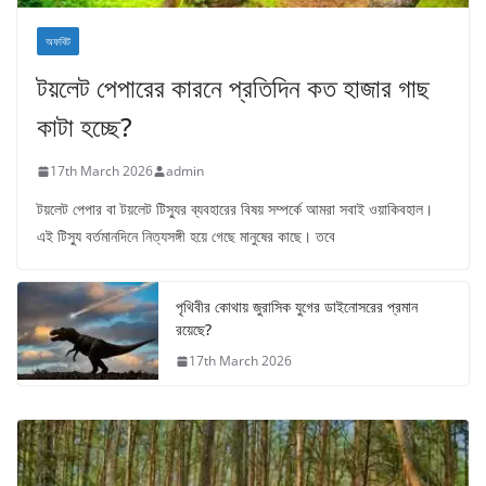
অফবিট
টয়লেট পেপারের কারনে প্রতিদিন কত হাজার গাছ
কাটা হচ্ছে?
17th March 2026
admin
টয়লেট পেপার বা টয়লেট টিস্যুর ব্যবহারের বিষয় সম্পর্কে আমরা সবাই ওয়াকিবহাল।
এই টিস্যু বর্তমানদিনে নিত্যসঙ্গী হয়ে গেছে মানুষের কাছে। তবে
পৃথিবীর কোথায় জুরাসিক যুগের ডাইনোসরের প্রমান
রয়েছে?
17th March 2026