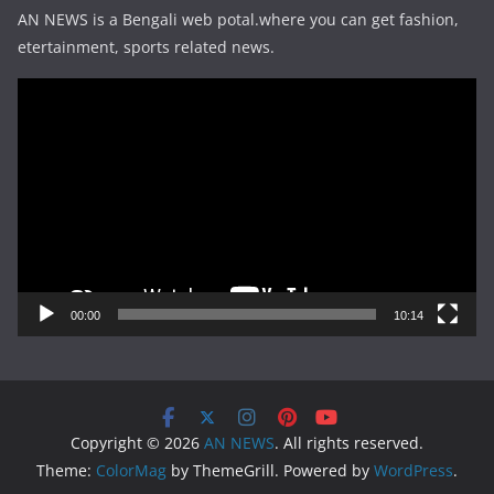
AN NEWS is a Bengali web potal.where you can get fashion,
etertainment, sports related news.
Video
Player
00:00
10:14
Copyright © 2026
AN NEWS
. All rights reserved.
Theme:
ColorMag
by ThemeGrill. Powered by
WordPress
.