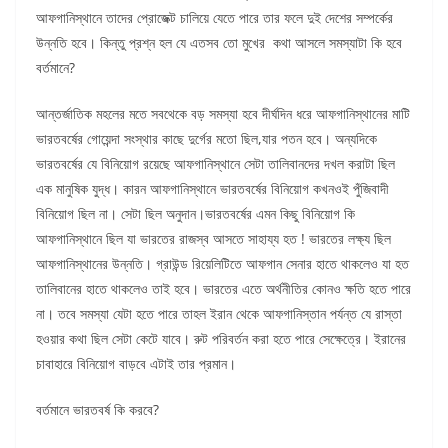
আফগানিস্থানে তাদের প্রোজেক্ট চালিয়ে যেতে পারে তার ফলে দুই দেশের সম্পর্কের
উন্নতি হবে। কিন্তু প্রশ্ন হল যে এতসব তো মুখের কথা আসলে সমস্যাটা কি হবে
বর্তমানে?
আন্তর্জাতিক মহলের মতে সবথেকে বড় সমস্যা হবে দীর্ঘদিন ধরে আফগানিস্থানের মাটি
ভারতবর্ষের গোয়েন্দা সংস্থার কাছে দুর্গের মতো ছিল,যার পতন হবে। অন্যদিকে
ভারতবর্ষের যে বিনিয়োগ রয়েছে আফগানিস্থানে সেটা তালিবানদের দখল করাটা ছিল
এক মানুষিক যুদ্ধ। কারন আফগানিস্থানে ভারতবর্ষের বিনিয়োগ কখনওই পুঁজিবাদী
বিনিয়োগ ছিল না। সেটা ছিল অনুদান।ভারতবর্ষের এমন কিছু বিনিয়োগ কি
আফগানিস্থানে ছিল যা ভারতের রাজস্ব আসতে সাহায্য হত ! ভারতের লক্ষ্য ছিল
আফগানিস্থানের উন্নতি। গ্রাউন্ড রিয়েলিটিতে আফগান সেনার হাতে থাকলেও যা হত
তালিবানের হাতে থাকলেও তাই হবে। ভারতের এতে অর্থনীতির কোনও ক্ষতি হতে পারে
না। তবে সমস্যা যেটা হতে পারে তাহল ইরান থেকে আফগানিস্তান পর্যন্ত যে রাস্তা
হওয়ার কথা ছিল সেটা কেটে যাবে। রুট পরিবর্তন করা হতে পারে সেক্ষেত্রে। ইরানের
চাবাহারে বিনিয়োগ বাড়বে এটাই তার প্রমান।
বর্তমানে ভারতবর্ষ কি করবে?