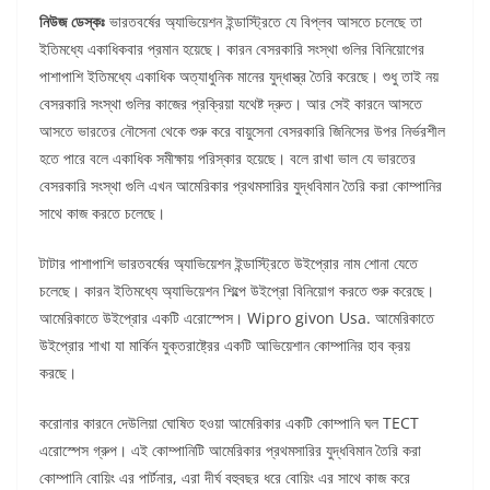
নিউজ ডেস্কঃ
ভারতবর্ষের অ্যাভিয়েশন ইন্ডাস্ট্রিতে যে বিপ্লব আসতে চলেছে তা
ইতিমধ্যে একাধিকবার প্রমান হয়েছে। কারন বেসরকারি সংস্থা গুলির বিনিয়োগের
পাশাপাশি ইতিমধ্যে একাধিক অত্যাধুনিক মানের যুদ্ধাস্ত্র তৈরি করেছে। শুধু তাই নয়
বেসরকারি সংস্থা গুলির কাজের প্রক্রিয়া যথেষ্ট দ্রুত। আর সেই কারনে আসতে
আসতে ভারতের নৌসেনা থেকে শুরু করে বায়ুসেনা বেসরকারি জিনিসের উপর নির্ভরশীল
হতে পারে বলে একাধিক সমীক্ষায় পরিস্কার হয়েছে। বলে রাখা ভাল যে ভারতের
বেসরকারি সংস্থা গুলি এখন আমেরিকার প্রথমসারির যুদ্ধবিমান তৈরি করা কোম্পানির
সাথে কাজ করতে চলেছে।
টাটার পাশাপাশি ভারতবর্ষের অ্যাভিয়েশন ইন্ডাস্ট্রিতে উইপ্রোর নাম শোনা যেতে
চলেছে। কারন ইতিমধ্যে অ্যাভিয়েশন শিল্পে উইপ্রো বিনিয়োগ করতে শুরু করেছে।
আমেরিকাতে উইপ্রোর একটি এরোস্পেস। Wipro givon Usa. আমেরিকাতে
উইপ্রোর শাখা যা মার্কিন যুক্তরাষ্ট্রের একটি আভিয়েশান কোম্পানির হাব ক্রয়
করছে।
করোনার কারনে দেউলিয়া ঘোষিত হওয়া আমেরিকার একটি কোম্পানি ঘল TECT
এরোস্পেস গ্রুপ। এই কোম্পানিটি আমেরিকার প্রথমসারির যুদ্ধবিমান তৈরি করা
কোম্পানি বোয়িং এর পার্টনার, এরা দীর্ঘ বহুবছর ধরে বোয়িং এর সাথে কাজ করে