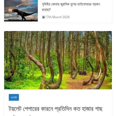
পৃথিবীর কোথায় জুরাসিক যুগের ডাইনোসরের প্রমান
রয়েছে?
17th March 2026
অফবিট
টয়লেট পেপারের কারনে প্রতিদিন কত হাজার গাছ