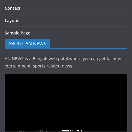
Contact
Layout
Sample Page
ABOUT AN NEWS
AN NEWS is a Bengali web potal.where you can get fashion,
etertainment, sports related news.
Video
Player