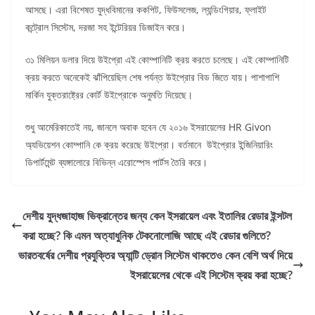
আসছে। এরা বিশেষত যুদ্ধবিমানের ককপিট, ফিউসলেজ, ল্যন্ডিংগিয়ার, ফ্লাইট
কন্ট্রোল সিস্টেম, দরজা সহ ইন্টেরিয়র ডিজাইন করে।
৩১ মিলিয়ন ডলার দিয়ে উইপ্রো এই কোম্পানিটি ক্রয় করতে চলেছে। এই কোম্পানিটি
ক্রয় করতে অনেকেই ঝাঁপিয়েছিল শেষ পর্যন্ত উইপ্রোর বিড জিতে যায়। পাশাপাশি
মার্কিন যুক্তরাষ্ট্রের কোর্ট উইপ্রোকে অনুমতি দিয়েছে।
শুধু আমেরিকাতেই নয়, জানলে অবাক হবেন যে ২০১৬ ইসরায়েলের HR Givon
অ্যভিয়েশন কোম্পানি কে ক্রয় করেছে উইপ্রো। বর্তমানে উইপ্রোর ইন্জিনিয়ারিং
ডিপার্টমেন্ট ব্যঙ্গালোরে বিভিন্ন এরোস্পেস পার্টস তৈরি করে।
দেশীয় যুদ্ধজাহাজ ভিক্রান্তের জন্য কেন ইসরায়েল এবং ইতালির রেডার ইন্সটল
করা হচ্ছে? কি এমন অত্যাধুনিক টেকনোলোজি আছে এই রেডার গুলিতে?
ভারতবর্ষের দেশীয় প্রযুক্তির অ্যান্টি ড্রোন সিস্টেম থাকতেও কেন বেশি অর্থ দিয়ে
ইসরায়েলের থেকে এই সিস্টেম ক্রয় করা হচ্ছে?