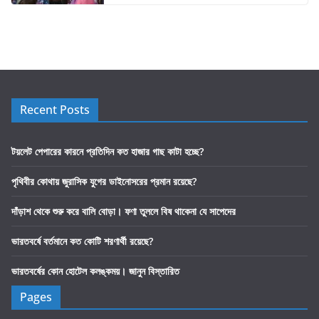
Recent Posts
টয়লেট পেপারের কারনে প্রতিদিন কত হাজার গাছ কাটা হচ্ছে?
পৃথিবীর কোথায় জুরাসিক যুগের ডাইনোসরের প্রমান রয়েছে?
দাঁড়াশ থেকে শুরু করে বালি বোড়া। ফণা তুললে বিষ থাকেনা যে সাপেদের
ভারতবর্ষে বর্তমানে কত কোটি শরণার্থী রয়েছে?
ভারতবর্ষের কোন হোটেল কলঙ্কময়। জানুন বিস্তারিত
Pages