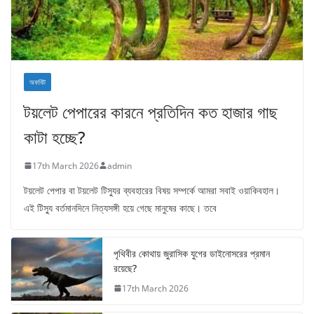
অফবিট
টয়লেট পেপারের কারনে প্রতিদিন কত হাজার গাছ
কাটা হচ্ছে?
17th March 2026
admin
টয়লেট পেপার বা টয়লেট টিস্যুর ব্যবহারের বিষয় সম্পর্কে আমরা সবাই ওয়াকিবহাল।
এই টিস্যু বর্তমানদিনে নিত্যসঙ্গী হয়ে গেছে মানুষের কাছে। তবে
পৃথিবীর কোথায় জুরাসিক যুগের ডাইনোসরের প্রমান
রয়েছে?
17th March 2026