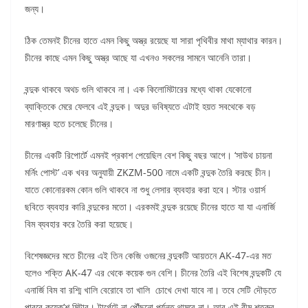
জন্য।
ঠিক তেমনই চীনের হাতে এমন কিছু অস্ত্র রয়েছে যা সারা পৃথিবীর মাথা ম্যাথার কারন।
চীনের কাছে এমন কিছু অস্ত্র আছে যা এখনও সকলের সামনে আনেনি তারা।
বন্দুক থাকবে অথচ গুলি থাকবে না। এক কিলোমিটারের মধ্যে থাকা যেকোনো
ব্যাক্তিকে মেরে ফেলবে এই বন্দুক। অদুর ভবিষ্যতে এটাই হয়ত সবথেকে বড়
মারণাস্ত্র হতে চলেছে চীনের।
চীনের একটি রিপোর্টে এমনই প্রকাশ পেয়েছিল বেশ কিছু বছর আগে। ‘সাউথ চায়না
মর্নিং পোস্ট’ এক খবর অনুযায়ী ZKZM-500 নামে একটি বন্দুক তৈরি করছে চীন।
যাতে কোনোরকম কোন গুলি থাকবে না শুধু লেসার ব্যবহার করা হবে। স্টার ওয়ার্স
ছবিতে ব্যবহার কারি বন্দুকের মতো। এরকমই বন্দুক রয়েছে চীনের হাতে যা যা এনার্জি
বিম ব্যবহার করে তৈরি করা হয়েছে।
বিশেষজ্ঞদের মতে চীনের এই তিন কেজি ওজনের বন্দুকটি আয়তনে AK-47-এর মত
হলেও শক্তি AK-47 এর থেকে কয়েক গুন বেশি। চীনের তৈরি এই বিশেষ বন্দুকটি যে
এনার্জি বিম বা রশ্মি খালি বেরোবে তা খালি চোখে দেখা যাবে না। তবে সেটি দৌড়তে
পারবে কয়েক’শ মিটার। টার্গেটে না পৌঁছনো পর্যন্ত থামবে না। আর এই বীম শত্রুর