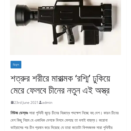
ডিফেন্স
শত্রুর শরীরে মারাত্মক ‘রশ্মি’ ঢুকিয়ে
মেরে ফেলবে চীনের নতুন এই অস্ত্র
23rd June 2021
admin
নিউজ ডেস্কঃ
সারা পৃথিবী জুড়ে চীনের বিরুদ্ধে পদক্ষেপ নিচ্ছে বহু দেশ। কারন চীনের
বেশ কিছু নিয়ম যে একাধিক দেশকে বিপদে ফেলছে তা বলাই বাহুল্য। করোনা
ভাইরাসের পর চীন প্রমান করে দিয়েছে যে তারা কতোটা বিপদজনক সারা পৃথিবীর