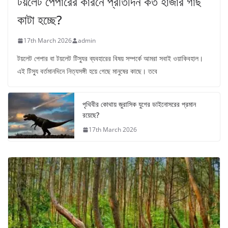
টয়লেট পেপারের কারনে প্রতিদিন কত হাজার গাছ
কাটা হচ্ছে?
17th March 2026
admin
টয়লেট পেপার বা টয়লেট টিস্যুর ব্যবহারের বিষয় সম্পর্কে আমরা সবাই ওয়াকিবহাল।
এই টিস্যু বর্তমানদিনে নিত্যসঙ্গী হয়ে গেছে মানুষের কাছে। তবে
পৃথিবীর কোথায় জুরাসিক যুগের ডাইনোসরের প্রমান
রয়েছে?
17th March 2026