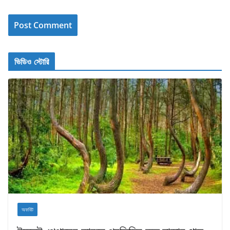
ভিডিও স্টোরি
অফবিট