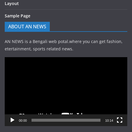
Layout
Sample Page
ABOUT AN NEWS
AN NEWS is a Bengali web potal.where you can get fashion,
etertainment, sports related news.
Video
Player
00:00
10:14