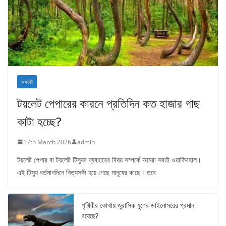
অফবিট
টয়লেট পেপারের কারনে প্রতিদিন কত হাজার গাছ
কাটা হচ্ছে?
17th March 2026
admin
টয়লেট পেপার বা টয়লেট টিস্যুর ব্যবহারের বিষয় সম্পর্কে আমরা সবাই ওয়াকিবহাল।
এই টিস্যু বর্তমানদিনে নিত্যসঙ্গী হয়ে গেছে মানুষের কাছে। তবে
পৃথিবীর কোথায় জুরাসিক যুগের ডাইনোসরের প্রমান
রয়েছে?