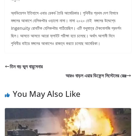
অ্যভিয়েশন ইতিহাসে এবার রেকর্ড তৈরি আমেরিকার। পৃথিবীর প্রথম দেশ হিসাবে
মঙ্গলের আকাশে হেলিকপ্টার ওড়ালো নাসা। নাসা ২০২০ তেই মঙ্গলের উদ্দেশ্যে
Ingenuity রোবটিক হেলিকপ্টার পাঠিয়েছিল। এটি শুধুমাত্র টেকনোলজি প্রদর্শন
ছিল। আসতে আসতে আরো ফ্লাইট পরীক্ষা হতে চলেছে। অর্থাৎ আগামী দিনে
পৃথিবীর বাইরে মঙ্গলের আকাশেও রাজত্ব করতে চলেছে আমেরিকা।
তিন বড় ভুল বায়ুসেনার
আরও বাড়ল এয়ার ডিফেন্স সিস্টেমের রেঞ্জ
You May Also Like