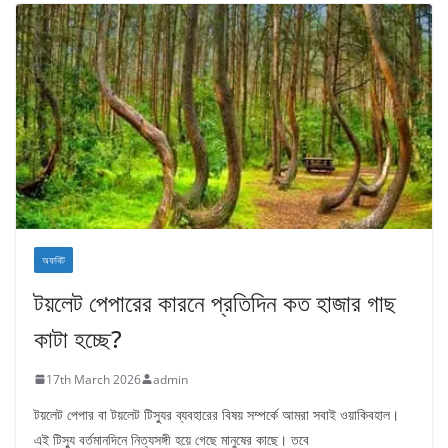
অফবিট
টয়লেট পেপারের কারনে প্রতিদিন কত হাজার গাছ
কাটা হচ্ছে?
17th March 2026
admin
টয়লেট পেপার বা টয়লেট টিস্যুর ব্যবহারের বিষয় সম্পর্কে আমরা সবাই ওয়াকিবহাল।
এই টিস্যু বর্তমানদিনে নিত্যসঙ্গী হয়ে গেছে মানুষের কাছে। তবে