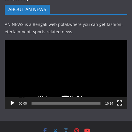
ABOUT AN NEWS
AN NEWS is a Bengali web potal.where you can get fashion,
etertainment, sports related news.
Video
Player
00:00
10:14