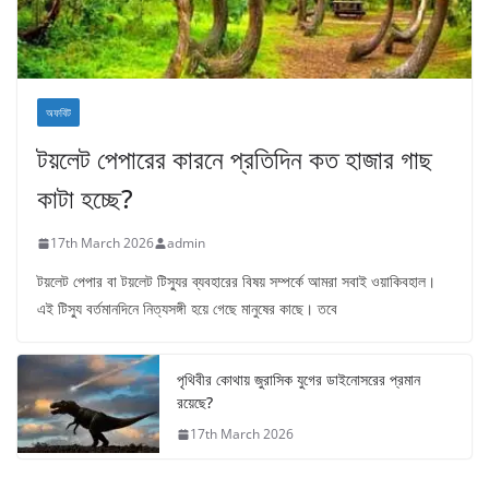
অফবিট
টয়লেট পেপারের কারনে প্রতিদিন কত হাজার গাছ
কাটা হচ্ছে?
17th March 2026
admin
টয়লেট পেপার বা টয়লেট টিস্যুর ব্যবহারের বিষয় সম্পর্কে আমরা সবাই ওয়াকিবহাল।
এই টিস্যু বর্তমানদিনে নিত্যসঙ্গী হয়ে গেছে মানুষের কাছে। তবে
পৃথিবীর কোথায় জুরাসিক যুগের ডাইনোসরের প্রমান
রয়েছে?
17th March 2026