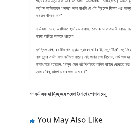
শহরের এক নতুন এবং আকর্ষিত জায়গা আনপ্লাগড কোর্টইয়ার্ড। অমিত কু
কর্তৃপক্ষ জানিয়েছেন “আমরা আশা রাখছি যে এই ক্রিকেট ফিভার এর জন
সচেতন থাকতে হবে”
পার্ক ম্যানশন e অবস্থিত হার্ড রক্ ক্যাফে, কোলকাতা ও এক ই ধরনের প্
সন্ধ্যা কাটিয়ে আসতে পারবেন।
স্বস্তিক নাগ, ক্যান্টিন পাব অ্যান্ড গ্রাবের অধিকারী, নতুন টি২0 মেনু 
এসে সুন্দর একটা সময় কাটাতে পারে। এই পর্বের শেষ নিবেদন, লর্ড অফ দ
সাক্ষাৎকারে বলেছেন, “মানুষ এরম পরিস্থিতিতে বাড়ির বাইরে বেরোতে ভয়
হওয়ায় কিছু ভালো এবার হতে চলেছে।”
লর্ড অফ দা ড্রিঙ্কসে পহেলা বৈশাখে স্পেশাল মেনু
You May Also Like