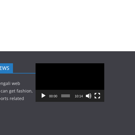
Video
NEWS
Player
engali web
can get fashion,
00:00
10:14
orts related