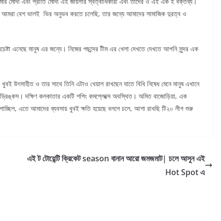
মার মোদী এবং প্রীতি মোদী এই জায়গার স্বত্বাধিকারী এবং তাদের ও এই এক ই বক্তব্য।
্যে আমরা বেশ ভালই ভির অনুভব করতে চলেছি, তার জন্যে আমাদের সামাজিক দুরত্ব ও
রচেষ্টা এনেছে মানুষ এর জন্যে। নিজের পছন্দের টীম এর খেলা দেখতে দেখতে আপনি সুন্দর এক
নিয়ে খুবই উৎসাহীত ও তার সাথে তিনি এটাও খেয়াল রাখছেন যাতে বিধি নিষেধ মেনে মানুষ এখানে
া ড্রিঙ্কস। দক্ষিণ কলকাতার একটি শপিং কমপ্লেক্সে অবস্থিত। অমিত বাজোড়িয়া, এক
 পাচ্ছিল, এতে আমাদের ব্যবসায় খুবই ক্ষতি হয়েছে বললে চলে, আশা রাখছি টি২০ লীগ শুরু
এই ট টোয়েন্টি ক্রিকেট season বানান আরো জমজমাট| চলে আসুন এই
Hot Spot এ