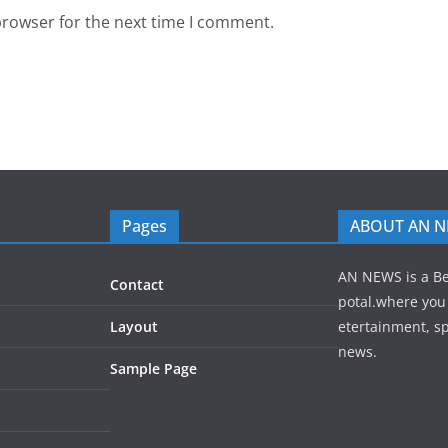
browser for the next time I comment.
Pages
ABOUT AN 
AN NEWS is a B
Contact
potal.where you 
Layout
etertainment, sp
news.
Sample Page