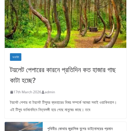
অফবিট
টয়লেট পেপারের কারনে প্রতিদিন কত হাজার গাছ
কাটা হচ্ছে?
17th March 2026
admin
টয়লেট পেপার বা টয়লেট টিস্যুর ব্যবহারের বিষয় সম্পর্কে আমরা সবাই ওয়াকিবহাল।
এই টিস্যু বর্তমানদিনে নিত্যসঙ্গী হয়ে গেছে মানুষের কাছে। তবে
পৃথিবীর কোথায় জুরাসিক যুগের ডাইনোসরের প্রমান