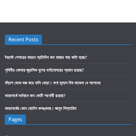
Recent Posts
টয়লেট পেপারের কারনে প্রতিদিন কত হাজার গাছ কাটা হচ্ছে?
পৃথিবীর কোথায় জুরাসিক যুগের ডাইনোসরের প্রমান রয়েছে?
দাঁড়াশ থেকে শুরু করে বালি বোড়া। ফণা তুললে বিষ থাকেনা যে সাপেদের
ভারতবর্ষে বর্তমানে কত কোটি শরণার্থী রয়েছে?
ভারতবর্ষের কোন হোটেল কলঙ্কময়। জানুন বিস্তারিত
Pages