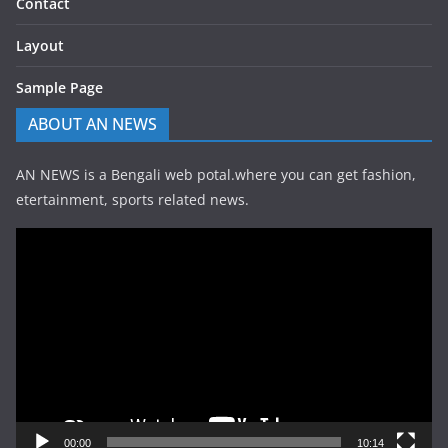
Contact
Layout
Sample Page
ABOUT AN NEWS
AN NEWS is a Bengali web potal.where you can get fashion,
etertainment, sports related news.
Video
Player
00:00
10:14