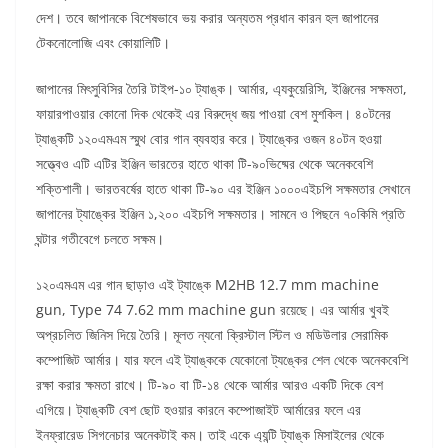
দেশ। তবে জাপানকে বিশেষভাবে ভয় করার অন্যতম প্রধান কারন হল জাপানের
টেকনোলোজি এবং কোয়ালিটি।
জাপানের মিৎসুবিসির তৈরি টাইপ-১০ ট্যাঙ্ক। আর্মার, এ্যকুয়েরিসি, ইঞ্জিনের সক্ষমতা,
ফায়ারপাওয়ার কোনো দিক থেকেই এর বিরুদ্ধে জয় পাওয়া বেশ মুশকিল। ৪০টনের
ট্যাঙ্কটি ১২০এমএম স্মুথ বোর গান ব্যবহার করে। ট্যাঙ্কের ওজন ৪০টন হওয়া
সত্ত্বেও এটি এটির ইঞ্জিন ভারতের হাতে থাকা টি-৯০ভিষ্মের থেকে অনেকবেশি
শক্তিশালী। ভারতবর্ষের হাতে থাকা টি-৯০ এর ইঞ্জিন ১০০০এইচপি সক্ষমতার সেখানে
জাপানের ট্যাঙ্কের ইঞ্জিন ১,২০০ এইচপি সক্ষমতার। সামনে ও পিছনে ৭০কিমি প্রতি
ঘন্টার গতীবেগে চলতে সক্ষম।
১২০এমএম এর গান ছাড়াও এই ট্যাঙ্কে M2HB 12.7 mm machine
gun, Type 74 7.62 mm machine gun রয়েছে। এর আর্মার খুবই
অপ্রচলিত জিনিস দিয়ে তৈরি। মূলত ন্যনো ক্রিস্টাল স্টিল ও মডিউলার সেরামিক
কম্পোজিট আর্মার। যার ফলে এই ট্যাঙ্ককে যেকোনো ট্যঙ্কের শেল থেকে অনেকবেশি
রক্ষা করার ক্ষমতা রাখে। টি-৯০ বা টি-১৪ থেকে আর্মার আরও একটি দিকে বেশ
এগিয়ে। ট্যাঙ্কটি বেশ ছোট হওয়ার কারনে কম্পোজাইট আর্মারের ফলে এর
ইনফ্রারেড সিগনেচার অনেকটাই কম। তাই একে এ্যন্টি ট্যাঙ্ক মিসাইলের থেকে