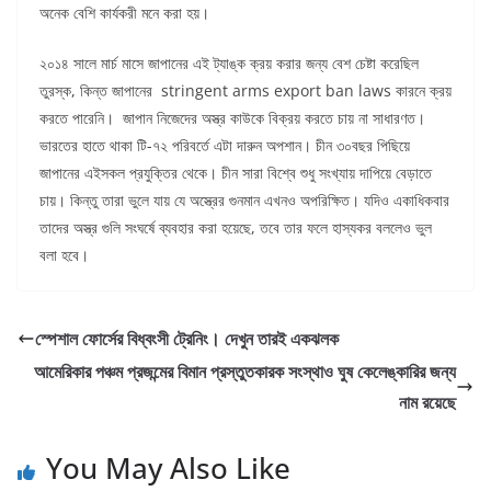
অনেক বেশি কার্যকরী মনে করা হয়।
২০১৪ সালে মার্চ মাসে জাপানের এই ট্যাঙ্ক ক্রয় করার জন্য বেশ চেষ্টা করেছিল
তুরস্ক, কিন্ত জাপানের stringent arms export ban laws কারনে ক্রয়
করতে পারেনি। জাপান নিজেদের অস্ত্র কাউকে বিক্রয় করতে চায় না সাধারণত।
ভারতের হাতে থাকা টি-৭২ পরিবর্তে এটা দারুন অপশান। চীন ৩০বছর পিছিয়ে
জাপানের এইসকল প্রযুক্তির থেকে। চীন সারা বিশ্বে শুধু সংখ্যায় দাপিয়ে বেড়াতে
চায়। কিন্তু তারা ভুলে যায় যে অস্ত্রের গুনমান এখনও অপরিক্ষিত। যদিও একাধিকবার
তাদের অস্ত্র গুলি সংঘর্ষে ব্যবহার করা হয়েছে, তবে তার ফলে হাস্যকর বললেও ভুল
বলা হবে।
স্পেশাল ফোর্সের বিধ্বংসী ট্রেনিং। দেখুন তারই একঝলক
আমেরিকার পঞ্চম প্রজন্মের বিমান প্রস্তুতকারক সংস্থাও ঘুষ কেলেঙ্কারির জন্য
নাম রয়েছে
You May Also Like