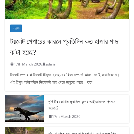
অফবিট
টয়লেট পেপারের কারনে প্রতিদিন কত হাজার গাছ
কাটা হচ্ছে?
17th March 2026
admin
টয়লেট পেপার বা টয়লেট টিস্যুর ব্যবহারের বিষয় সম্পর্কে আমরা সবাই ওয়াকিবহাল।
এই টিস্যু বর্তমানদিনে নিত্যসঙ্গী হয়ে গেছে মানুষের কাছে। তবে
পৃথিবীর কোথায় জুরাসিক যুগের ডাইনোসরের প্রমান
রয়েছে?
17th March 2026
দাঁড়াশ থেকে শুরু করে বালি বোড়া। ফণা তুললে বিষ