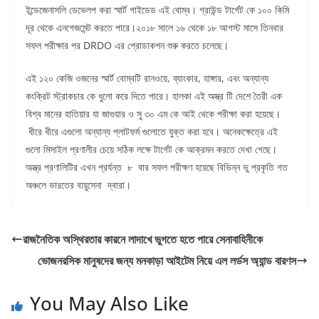
ইন্ডেজেনাসলি ডেভেলপ করা স্মার্ট গাইডেড এই বোম্ব। গ্রাউন্ড টার্গেট কে ১০০ কিমি
দূর থেকে এনগেজমেন্ট করতে পারে।২০১৮ সালে ১৬ থেকে ১৮ আগস্ট মাসে তিনবার
সফল পরীক্ষার পর DRDO এর প্রোডাকশন শুরু করতে চলেছে।
এই ১২০ কেজি ওজনের স্মার্ট বোম্বটি রানওয়ে, ব্যাংকার, হাঙ্গার, এবং অন্যান্য
কংক্রিট স্ট্রাকচার কে ধুলো করে দিতে পারে। হালকা এই অস্ত্র টি দেশে তৈরী এক
বিশ্ব মানের হাতিয়ার যা জাগুয়ার ও সু ৩০ এম কে আই থেকে পরীক্ষা করা হয়েছে।
ধীরে ধীরে এগুলো অন্যান্য প্লাটফর্ম গুলোতে যুক্ত করা হবে। অনেকক্ষেত্রে এই
গুলো মিসাইল প্রণালীর চেয়ে সঠিক লক্ষে টার্গেট কে আক্রমন করতে দেখা গেছে।
অস্ত্র প্রণালিটির এখন প্রর্যন্ত ৮ বার সফল পরীক্ষণ হয়েছে বিভিন্ন ভু প্রকৃতি গত
অঞ্চলে ভারতের বায়ুসেনা দ্বারা।
রাজনৈতিক অস্থিরতার কারনে লাদাখে ভুগতে হতে পারে সেনাবাহিনীকে
ভোজনরসিক মানুষদের জন্য মনকাড়া আইটেম নিয়ে এল লর্ডস অ্যান্ড বারণস
You May Also Like