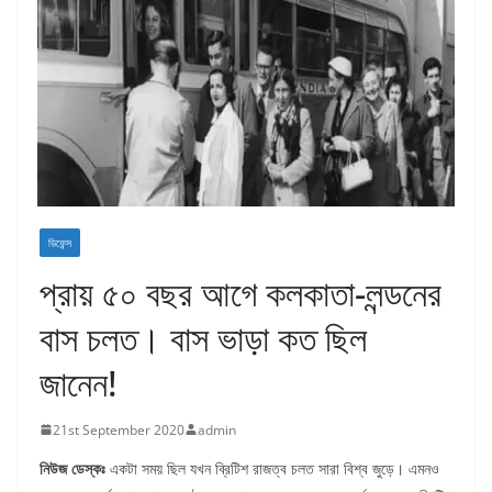
ডিফেন্স
প্রায় ৫০ বছর আগে কলকাতা-লন্ডনের
বাস চলত। বাস ভাড়া কত ছিল
জানেন!
21st September 2020
admin
নিউজ
ডেস্কঃ
একটা সময় ছিল যখন ব্রিটিশ রাজত্ব চলত সারা বিশ্ব জুড়ে। এমনও