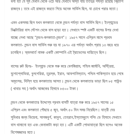
বলা হত যে সূর্য যেখান থেকে ওঠে আর যেখানে অস্ত যায় ততদুর পর্যন্ত রয়েছে ব্রিটিশ
রাজত্ব। তবে এই রাজত্ব করতে গিয়ে অনেক সার্ভিস ছিল, যা চোখে পরার মতো।
এমন একসময় ছিল যখন কলকাতা থেকে লন্ডন পর্যন্ত বাস সার্ভিস ছিল। ইংল্যান্ডের
ভিক্টোরিয়া বাস স্টেশন থেকে বাস ছাড়া হত। সেখানে স্পষ্ট একটি বাসের উপর দেখা
যাচ্ছে লেখা আছে “লন্ডন-কলকাতা-লন্ডন”। ১৯৫৭ সালে এপ্রিল মাসে প্রথম
কলকাতা- লন্ডন বাস সার্ভিস শুরু হয় যা ১৯৭০ এর পর্যন্ত অর্থাৎ প্রায় ১৩ বছর ধরে
চলেছিল। অ্যলবার্ত নামক একটি কোম্পানি এই ট্রাভেলের দায়িত্বে ছিল।
বাসের রুট ছিলঃ- ইংল্যান্ড থেকে শুরু করে বেলজিয়াম, পশ্চিম জার্মানি, অস্ট্রিয়া,
যুগোশ্লোভিয়া, বুলগেরিয়া, তুরস্ক, ইরান, আফগানিস্তান, পশ্চিম পাকিস্তান হয়ে শেষে
অমৃতসর, দিল্লি হয়ে কলকাতায় আসত। লন্ডন থেকে কলকাতার ভাড়া ছিল ৮৫ পাউন্ড
( খাবার সহ ) অর্থাৎ আজকের হিসাবে ৮৫০০ টাকা।
লন্ডন থেকে কলকাতার উদ্দেশ্যে প্রথম বাসটি যাত্রা শুরু করে ১৯৫৭ সালের ১৫
এপ্রিল এবং কলকাতা পৌছায় ৫ জুন, অর্থাৎ ৫০ দিন সময় নিয়েছিল। যাত্রী দের
সুবিধার জন্য ভিয়েনা, সালজবুর্গ, কাবুল, তেহরান,ইস্তাম্বুলে শপিং ডে হিসাবে সেখানে
বাস থামানো হত এবং কেনাকাটা কড়া হত। এটি একটি শোভাযাত্রা ছিল বলেও অনেক
বিশেষজ্ঞদের মতে।