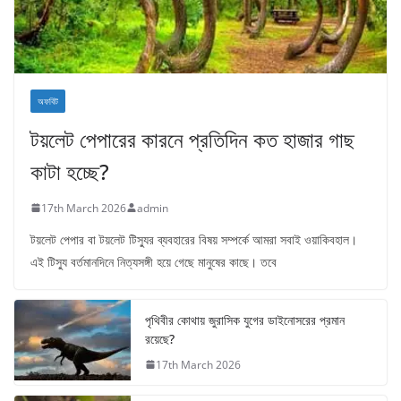
অফবিট
টয়লেট পেপারের কারনে প্রতিদিন কত হাজার গাছ
কাটা হচ্ছে?
17th March 2026
admin
টয়লেট পেপার বা টয়লেট টিস্যুর ব্যবহারের বিষয় সম্পর্কে আমরা সবাই ওয়াকিবহাল।
এই টিস্যু বর্তমানদিনে নিত্যসঙ্গী হয়ে গেছে মানুষের কাছে। তবে
পৃথিবীর কোথায় জুরাসিক যুগের ডাইনোসরের প্রমান
রয়েছে?
17th March 2026