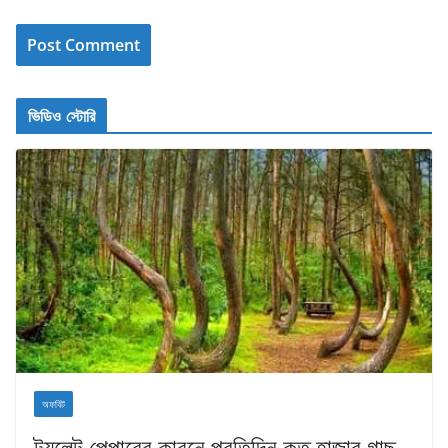
ভিডিও স্টোরি
অফবিট
টয়লেট পেপারের কারনে প্রতিদিন কত হাজার গাছ