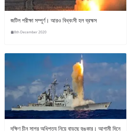
জটিল পরীক্ষা সম্পূর্ণ। আরও বিধ্বংসী হল ব্রহ্মস
8th December 2020
দক্ষিণ চীন সাগর অধিপত্য নিয়ে বাড়ছে হুঙ্কার। আগামী দিনে