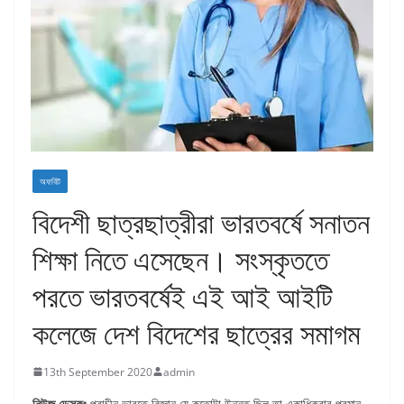
অফবিট
বিদেশী ছাত্রছাত্রীরা ভারতবর্ষে সনাতন
শিক্ষা নিতে এসেছেন। সংস্কৃততে
পরতে ভারতবর্ষেই এই আই আইটি
কলেজে দেশ বিদেশের ছাত্রের সমাগম
13th September 2020
admin
নিউজ ডেস্কঃ
প্রাচীন ভারতে বিজ্ঞান যে কতোটা উন্নত ছিল তা একাধিকবার প্রমান