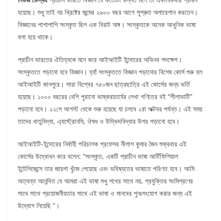
হয়েছে। শুধু তাই নয় খ্রিষ্টের জন্মের ২৬০০ বছর আগে সুশ্রুত অপারেশান করতেন।
বিজ্ঞানের পাশাপাশি সংস্কৃত ছিল এক বিরাট অঙ্গ। সংস্কৃতকে অনেক আধুনিক ভাষা
বলা হয়ে থাকে।
প্রাচীন ভারতের ঐতিহ্যকে মনে করে আইআইটি ইন্দোরের অভিনব পদক্ষেপ।
সংস্কৃততে পড়ানো হবে বিজ্ঞান। হ্যাঁ সংস্কৃততে বিজ্ঞান পড়ানোর বিশেষ কোর্স শুরু হল
আইআইটি কানপুরে। সারা বিশ্বের ৭৫০জন ছাত্রছাত্রি এই কোর্সের জন্য ভর্তি
হয়েছে। ১০০০ বছরের বেশি পুরানো ভাষ্করাচার্যের লেখা গণিতের বই “লীলাভাটি”
পড়ানো হবে। ২২শে আগস্ট থেকে শুরু হয়েছে যা চলবে ২রা অক্টবর পর্যন্ত। এই সময়
তাদের ধাতুবিদ্যা, এ্যস্ট্রোনমি, ঔষধ ও উদ্ভিদবিদ্যার উপর পড়ানো হবে।
আইআইটি-ইন্দোরের নির্বাহী পরিচালক প্রফেসর নীলাশ কুমার জৈন শুক্রবার এই
কোর্সের উদ্বোধন করে বলেন: “সংস্কৃত, একটি প্রাচীন ভাষা আর্টিফিশিয়াল
ইন্টেলিজেন্সে তার জায়গা খুঁজে পেয়েছে এবং ভবিষ্যতের ভাষাতে পরিণত হবে। আমি
অত্যন্ত আনন্দিত যে আমরা এই ভাষা শুধু শখের সাথে নয়, প্রযুক্তির সংমিশ্রণের
সাথে সাথে প্রয়োজনীয়তার সাথে এই ভাষা ও মানবের পুনঃসংযোগ করার জন্য এই
উদ্যোগ নিয়েছি ”।