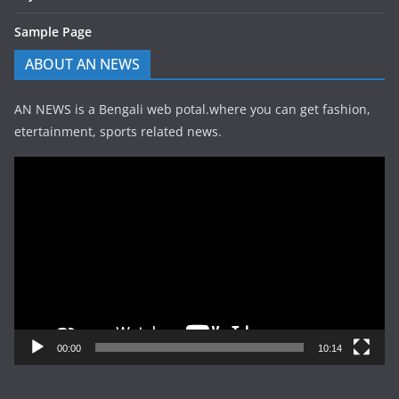
Sample Page
ABOUT AN NEWS
AN NEWS is a Bengali web potal.where you can get fashion,
etertainment, sports related news.
Video
Player
00:00
10:14