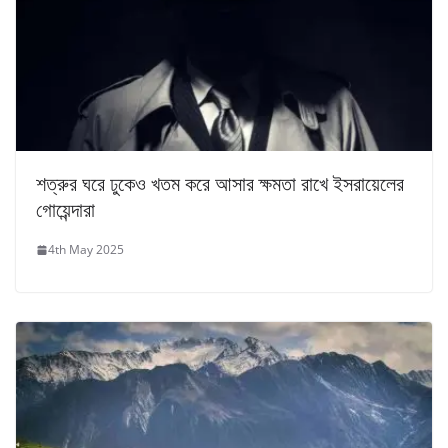
শত্রুর ঘরে ঢুকেও খতম করে আসার ক্ষমতা রাখে ইসরায়েলের
গোয়েন্দারা
4th May 2025