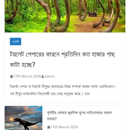
অফবিট
টয়লেট পেপারের কারনে প্রতিদিন কত হাজার গাছ
কাটা হচ্ছে?
17th March 2026
admin
টয়লেট পেপার বা টয়লেট টিস্যুর ব্যবহারের বিষয় সম্পর্কে আমরা সবাই ওয়াকিবহাল।
এই টিস্যু বর্তমানদিনে নিত্যসঙ্গী হয়ে গেছে মানুষের কাছে। তবে
পৃথিবীর কোথায় জুরাসিক যুগের ডাইনোসরের প্রমান
রয়েছে?
17th March 2026