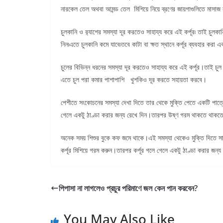
নারকেল তেল অথবা আমন্ড তেল মিশিয়ে নিয়ে ব্রণের জায়গাগুলিতে মাসাজ 
চুলকানি ও র‍্যাশের সমস্যা দূর করতেও সাহায্য করে এই কর্পূর৷ তাই চুলকানি
নিন৷এতে চুলকানি কমে যাবে৷তবে কাটা বা ক্ষত স্থানে কর্পূর ব্যবহার করা 
চুলের বিভিন্ন ধরনের সমস্যা দূর করতেও সাহায্য করে এই কর্পূর।তাই চুল প
এতে চুল পরা কমার পাশাপাশি খুশকিও দূর করতে সহায়তা করবে।
পেশীতে সংকোচনের সমস্যা দেখা দিতে তার থেকে মুক্তি পেতে একটি পাত্রে
গেলে একটু ঠাণ্ডা করার জন্য রেখে দিন।তারপর উষ্ণ গরম থাকতে থাকত
অনেক সময় শিশুর বুকে কফ জমে থাকে।এই সমস্যা থেকেও মুক্তি দিতে সা
কর্পূর মিশিয়ে গরম করুন।তারপর কর্পূর গলে গেলে একটু ঠাণ্ডা করার 
পিপাসা না লাগলেও প্রচুর পরিমাণে জল কেন পান করবেন?
You May Also Like