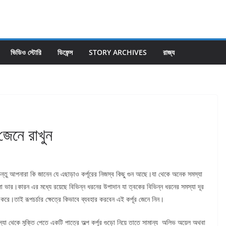
ভিডিও স্টোরি
ডিফেন্স
STORY ARCHIVES
রাজ্য
র জেনে রাখুন
ন্তু আপনারা কি জানেন যে এছাড়াও কর্পূরের নিজস্ব কিছু গুন আছে।যা থেকে অনেক সমস্যা
 মেলা ভার।কারন এর মধ্যে রয়েছে বিভিন্ন ধরনের উপাদান যা ত্বকের বিভিন্ন ধরনের সমস্যা দূর
রে।তাই রূপচর্চার ক্ষেত্রে কিভাবে ব্যবহার করবেন এই কর্পূর জেনে নিন।
্যা থেকে মুক্তি পেতে একটি পাত্রে অল্প কর্পূর গুড়ো নিয়ে তাতে সামান্য অলিভ অয়েল অথবা