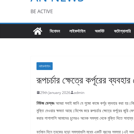
BE ACTIVE
বিনোদন
লাইফস্টাইল
অফবিট
ফটোগ্যালারি
লাইফস্টাইল
রূপচর্চার ক্ষেত্রে কর্পূরের ব্যবহা
29th January 2026
admin
নিউজ ডেস্কঃ
আমরা সবাই জানি যে পুজো কাজে কর্পূর ব্যবহার করা হয়।কি
মুক্তি দেওয়ার ক্ষমতা আছে।বিশেষ করে রুপচর্চার ক্ষেত্রে কর্পূরের জুরি
করার পাশাপাশি আমাদের চুলেরও অনেক সমস্যা থেকে মুক্তি দিতে সাহায্য ক
বর্তমান দিনে ত্বকের বড়ো সমস্যাগুলি মধ্যে একটি ব্রনের সমস্যা।এই সমস