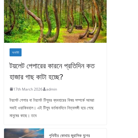
অফবিট
টয়লেট পেপারের কারনে প্রতিদিন কত
হাজার গাছ কাটা হচ্ছে?
17th March 2026
admin
টয়লেট পেপার বা টয়লেট টিস্যুর ব্যবহারের বিষয় সম্পর্কে আমরা
সবাই ওয়াকিবহাল। এই টিস্যু বর্তমানদিনে নিত্যসঙ্গী হয়ে গেছে
মানুষের কাছে। তবে
পৃথিবীর কোথায় জুরাসিক যুগের