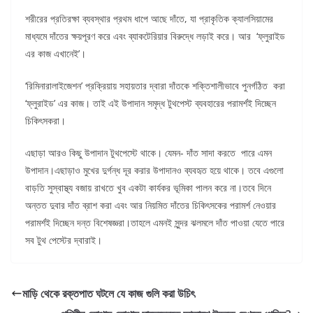
শরীরের প্রতিরক্ষা ব্যবস্থার প্রথম ধাপে আছে দাঁতে, যা প্রাকৃতিক ক্যালসিয়ামের
মাধ্যমে দাঁতের ক্ষয়পূরণ করে এবং ব্যাকটেরিয়ার বিরুদ্ধে লড়াই করে। আর ‘ফ্লুরাইড
এর কাজ এখানেই’।
‘রিমিনারালাইজেশন’ প্রক্রিয়ায় সহায়তার দ্বারা দাঁতকে শক্তিশালীভাবে পুনর্গঠিত করা
‘ফ্লুরাইড’ এর কাজ। তাই এই উপাদান সমৃদ্ধ টুথপেস্ট ব্যবহারের পরামর্শই দিচ্ছেন
চিকিৎসকরা।
এছাড়া আরও কিছু উপাদান টুথপেস্টে থাকে। যেমন- দাঁত সাদা করতে পারে এমন
উপাদান।এছাড়াও মুখের দুর্গন্ধ দূর করার উপাদানও ব্যবহৃত হয়ে থাকে। তবে এগুলো
বাড়তি সুস্বাস্থ্য বজায় রাখতে খুব একটা কার্যকর ভূমিকা পালন করে না।তবে দিনে
অন্তত দুবার দাঁত ব্রাশ করা এবং আর নিয়মিত দাঁতের চিকিৎসকের পরামর্শ নেওয়ার
পরামর্শই দিচ্ছেন দন্ত বিশেষজ্ঞরা।তাহলে এমনই সুন্দর ঝলমলে দাঁত পাওয়া যেতে পারে
সব টুথ পেস্টের দ্বারাই।
মাড়ি থেকে রক্তপাত ঘটলে যে কাজ গুলি করা উচিৎ