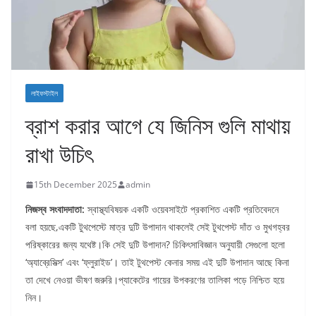
লাইফস্টাইল
ব্রাশ করার আগে যে জিনিস গুলি মাথায়
রাখা উচিৎ
15th December 2025
admin
নিজস্ব সংবাদদাতা:
স্বাস্থ্যবিষয়ক একটি ওয়েবসাইটে প্রকাশিত একটি প্রতিবেদনে
বলা হয়ছে,একটি টুথপেস্টে মাত্র দুটি উপাদান থাকলেই সেই টুথপেস্ট দাঁত ও মুখগহ্বর
পরিষ্কারের জন্য যথেষ্ট।কি সেই দুটি উপাদান? চিকিৎসাবিজ্ঞান অনুযায়ী সেগুলো হলো
‘অ্যাব্রেসিভ্স’ এবং ‘ফ্লুরাইড’। তাই টুথপেস্ট কেনার সময় এই দুটি উপাদান আছে কিনা
তা দেখে নেওয়া ভীষণ জরুরি।প্যাকেটের গায়ের উপকরণের তালিকা পড়ে নিশ্চিত হয়ে
নিন।