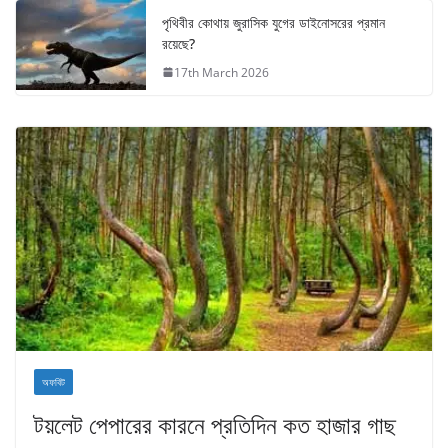
পৃথিবীর কোথায় জুরাসিক যুগের ডাইনোসরের প্রমান
রয়েছে?
17th March 2026
অফবিট
টয়লেট পেপারের কারনে প্রতিদিন কত হাজার গাছ