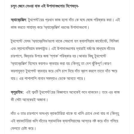
চলুন জেনে নেওয়া যাক এই উপাদানগুলোর বিশেষত্ব-
অ্যাব্রেসিভ্স
: টুথপেস্ট’য়ের প্রধান কাজ হলো দাঁত কে ঘষে মেজে পরিষ্কার করা। এই
কাজ করতে সাহায্য করে ‘অ্যাব্রেসিভ্স’ ধরনের উপাদানগুলো।
টুথপেস্টে যেসব ‘অ্যাব্রেসিভ’গুলো থাকে সেগুলো হল ক্যালসিয়াম কার্বোনেট, সিলিকা
এবং ম্যাগনেসিয়াম কমপাউন্ড। এই উপাদানগুলোর দ্বারাই ঘর্ষণের মাধ্যমে দাঁতের
চারপাশে, জিহ্বার উপরে জমা ‘প্লাক’ পরিষ্কার হয়।আবার কিছু টুথপেস্টে
‘অ্যাব্রেসিভ্স’ হিসেবে কয়লাও ব্যবহার করা হয়।কিন্তু তা বেশ ঝুঁকিপূর্ণ।কারণ
কয়লাযুক্ত টুথপেস্ট ব্যবহার করে বেশি চাপ দিয়ে দাঁত ব্রাশ করলে তাতে দাঁত ক্ষয়ে
যায়। এর পাশাপাশি নানান সমস্যাও ডেকে আনতে পারে।
ফ্লুরাইড:
এই শব্দটি টুথপেস্ট’য়ের বিজ্ঞাপনে অনেকেই শুনে থাকবেন। তবে এর কাজ
কী সেটা অনেকেরই অজানা।
দাঁত ও তার চারপাশে অসংখ্য ব্যাকটেরিয়া থাকে যা খালি চোখে দেখা যায় না।কিন্তু
এই ব্যাকটেরিয়া গুলি দাঁতের স্বাভাবিক ক্যালসিয়ামের আস্তর নষ্ট করে দাঁত গলিয়ে
ফেলতে চেষ্টা করে।