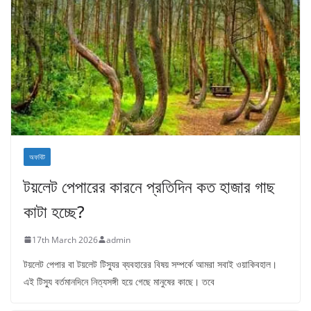
অফবিট
টয়লেট পেপারের কারনে প্রতিদিন কত হাজার গাছ
কাটা হচ্ছে?
17th March 2026
admin
টয়লেট পেপার বা টয়লেট টিস্যুর ব্যবহারের বিষয় সম্পর্কে আমরা সবাই ওয়াকিবহাল।
এই টিস্যু বর্তমানদিনে নিত্যসঙ্গী হয়ে গেছে মানুষের কাছে। তবে