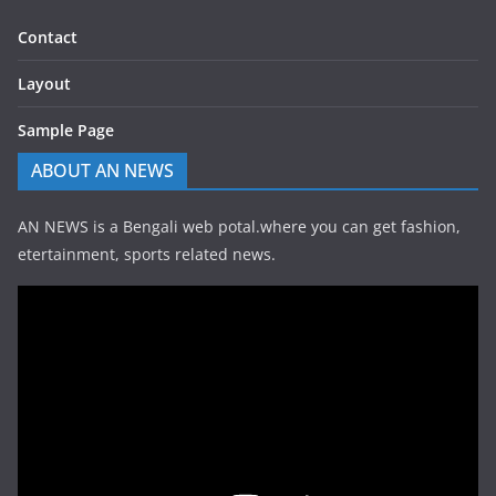
Contact
Layout
Sample Page
ABOUT AN NEWS
AN NEWS is a Bengali web potal.where you can get fashion,
etertainment, sports related news.
Video
Player