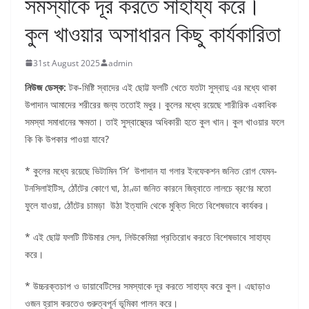
সমস্যাকে দূর করতে সাহায্য করে।
কুল খাওয়ার অসাধারন কিছু কার্যকারিতা
31st August 2025
admin
নিউজ ডেস্ক:
টক-মিষ্টি স্বাদের এই ছোট্ট ফলটি খেতে যতটা সুস্বাদু এর মধ্যে থাকা
উপাদান আমাদের শরীরের জন্য ততোই মধুর। কুলের মধ্যে রয়েছে শারীরিক একাধিক
সমস্যা সমাধানের ক্ষমতা। তাই সুস্বাস্থ্যের অধিকারী হতে কুল খান। কুল খাওয়ার ফলে
কি কি উপকার পাওয়া যাবে?
* কুলের মধ্যে রয়েছে ভিটামিন ‘সি’ উপাদান যা গলার ইনফেকশন জনিত রোগ যেমন-
টনসিলাইটিস, ঠোঁটের কোণে ঘা, ঠাণ্ডা জনিত কারনে জিহ্বাতে লালচে ব্রণের মতো
ফুলে যাওয়া, ঠোঁটের চামড়া উঠা ইত্যাদি থেকে মুক্তি দিতে বিশেষভাবে কার্যকর।
* এই ছোট্ট ফলটি টিউমার সেল, লিউকেমিয়া প্রতিরোধ করতে বিশেষভাবে সাহায্য
করে।
* উচ্চরক্তচাপ ও ডায়াবেটিসের সমস্যাকে দূর করতে সাহায্য করে কুল। এছাড়াও
ওজন হ্রাস করতেও গুরুত্বপূর্ন ভূমিকা পালন করে।