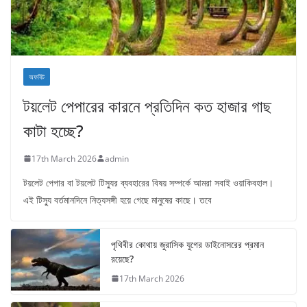
অফবিট
টয়লেট পেপারের কারনে প্রতিদিন কত হাজার গাছ
কাটা হচ্ছে?
17th March 2026
admin
টয়লেট পেপার বা টয়লেট টিস্যুর ব্যবহারের বিষয় সম্পর্কে আমরা সবাই ওয়াকিবহাল।
এই টিস্যু বর্তমানদিনে নিত্যসঙ্গী হয়ে গেছে মানুষের কাছে। তবে
পৃথিবীর কোথায় জুরাসিক যুগের ডাইনোসরের প্রমান
রয়েছে?
17th March 2026