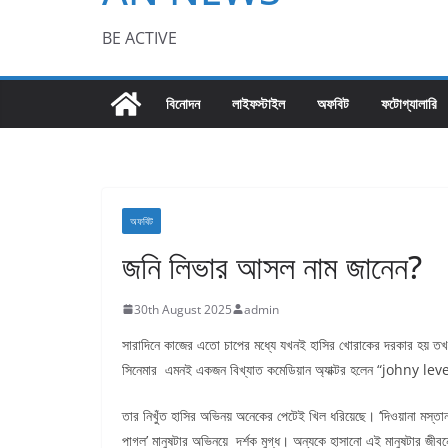
BE ACTIVE
বিনোদন
লাইফস্টাইল
অফবিট
ফটোগ্যালারি
অফবিট
জনি লিভার আসল নাম জানেন?
30th August 2025
admin
সারাদিনে কাজের এতো চাপের মধ্যে যখনই হাসির খোরাকের দরকার হয় তখনই
সিনেমার এমনই একজন বিখ্যাত কমেডিয়ান অ্যাক্টর হলেন “johny le
তার নিখুঁত হাসির অভিনয় অনেকের পেটেই খিল ধরিয়েছে। ‘দিওয়ানা মস্তান
পাগল’ মানুষটার অভিনয়ে দর্শক মুগ্ধ। অন্যকে হাসানো এই মানুষটার জীবন