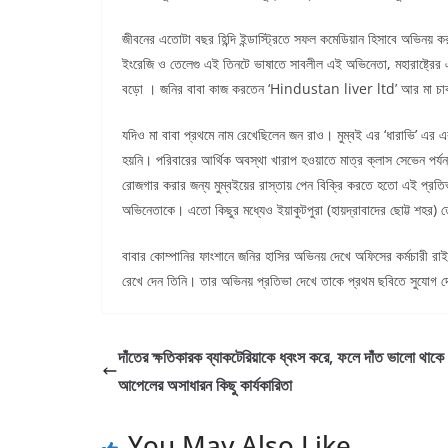
জীবনের এতোটা বছর হিন্দি ইন্ডাস্ট্রিতে সফল কমেডিয়ান হিসাবে অভিনয় কর
ইংরেজি ও তেলেগু এই তিনটে ভাষাতে সাবলীল এই অভিনেতা, মহারাষ্ট্রের
বড়ো । জনির বাবা কাজ করতেন ‘Hindustan liver ltd’ আর মা
যদিও মা বাবা প্রথমে নাম রেখেছিলেন জন রাও। মুম্বই এর ‘ধারাভি’ এর 
হয়নি। পরিবারের আর্থিক অবস্থা খারাপ হওয়াতে মাত্র ক্লাস সেভেন পর্
রোজগার করার জন্য মুম্বইয়ের রাস্তায় পেন বিক্রি করতে হতো এই প্রত
অভিনেতাকে। এতো কিছুর মধ্যেও ইয়াকুটপুরা (হায়দ্রাবাদের ছোট্ট শহর) 
বাবার কোম্পানির ফাংশানে জনির হাসির অভিনয় দেখে অফিসের কর্মচারী রাই
রেখে দেন তিনি। তার অভিনয় প্রতিভা দেখে তাকে প্রথম ছবিতে সুযোগ দেন 
দাঁতের ক্ষতিকারক ব্যাকটেরিয়াকে ধ্বংস করে, ফলে দাঁত ভালো থাক
আপেলের অসাধারন কিছু কার্যকারিতা
You May Also Like