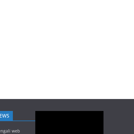
Video
NEWS
Player
engali web