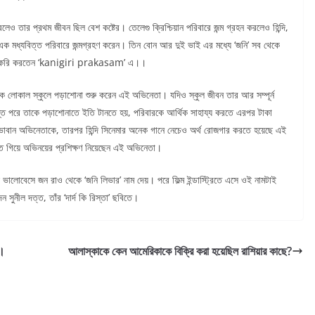
লেও তার প্রথম জীবন ছিল বেশ কষ্টের। তেলেগু ক্রিশ্চিয়ান পরিবারে জন্ম গ্রহন করলেও হিন্দি,
 এক মধ্যবিত্ত পরিবারে জন্মগ্রহণ করেন। তিন বোন আর দুই ভাই এর মধ্যে ‘জনি’ সব থেকে
 চাকরি করতেন ‘kanigiri prakasam’ এ।।
এক লোকাল স্কুলে পড়াশোনা শুরু করেন এই অভিনেতা। যদিও স্কুল জীবন তার আর সম্পূর্ন
যন্ত পরে তাকে পড়াশোনাতে ইতি টানতে হয়, পরিবারকে আর্থিক সাহায্য করতে এরপর টাকা
িভাবান অভিনেতাকে, তারপর হিন্দি সিনেমার অনেক গানে নেচেও অর্থ রোজগার করতে হয়েছে এই
তে গিয়ে অভিনয়ের প্রশিক্ষণ নিয়েছেন এই অভিনেতা।
 ভালোবেসে জন রাও থেকে ‘জনি লিভার’ নাম দেয়। পরে ফিল্ম ইন্ডাস্ট্রিতে এসে ওই নামটাই
সুনীল দত্ত, তাঁর ‘দার্দ কি রিস্তা’ ছবিতে।
ে।
আলাস্কাকে কেন আমেরিকাকে বিক্রি করা হয়েছিল রাশিয়ার কাছে?