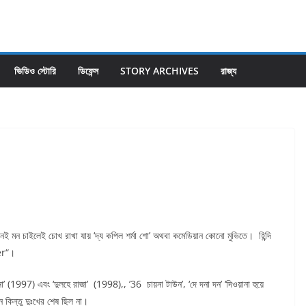
ভিডিও স্টোরি
ডিফেন্স
STORY ARCHIVES
রাজ্য
 মন চাইলেই চোখ রাখা যায় ‘দ্য কপিল শর্মা শো’ অথবা কমেডিয়ান কোনো মুভিতে। হিন্দি
ver“।
া’ (1997) এবং ‘দুলহে রাজা’ (1998),, ’36 চায়না টাউন’, ‘দে দনা দন’ ‘দিওয়ানা হুয়ে
ে কিন্তু দুঃখের শেষ ছিল না।