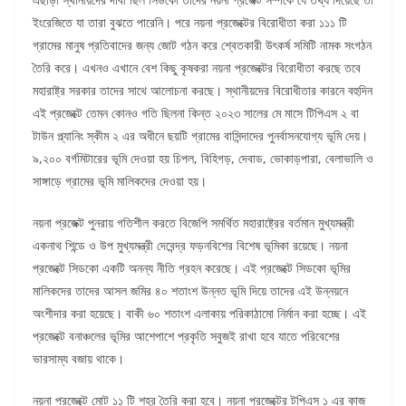
ইংরেজিতে যা তারা বুঝতে পারেনি। পরে নয়না প্রজেক্টের বিরোধীতা করা ১১১ টি
গ্রামের মানুষ প্রতিবাদের জন্য জোট গঠন করে শ্বেতকারী উৎকর্ষ সমিটি নামক সংগঠন
তৈরি করে। এখনও এখানে বেশ কিছু কৃষকরা নয়না প্রজেক্টের বিরোধীতা করছে তবে
মহারাষ্ট্র সরকার তাদের সাথে আলোচনা করছে। স্থানীয়দের বিরোধীতার কারনে বহুদিন
এই প্রজেক্টে তেমন কোনও গতি ছিলনা কিন্ত ২০২৩ সালের মে মাসে টিপিএস ২ বা
টাউন প্ল্যানিং স্কীম ২ এর অধীনে ছয়টি গ্রামের বাসিন্দাদের পুনর্বাসনযোগ্য ভূমি দেয়।
৯,২০০ বর্গমিটারের ভূমি দেওয়া হয় চিপল, বিহিগড়, দেবাড, ভোকাড়পারা, বেলাভালি ও
সাঙ্গাড়ে গ্রামের ভূমি মালিকদের দেওয়া হয়।
নয়না প্রজেক্ট পুনরায় গতিশীল করতে বিজেপি সমর্থিত মহারাষ্ট্রের বর্তমান মুখ্যমন্ত্রী
একনাথ শিন্ডে ও উপ মুখ্যমন্ত্রী দেবেন্দ্র ফড়নবিশের বিশেষ ভূমিকা রয়েছে। নয়না
প্রজেক্টে সিডকো একটি অনন্য নীতি গ্রহন করেছে। এই প্রজেক্টে সিডকো ভূমির
মালিকদের তাদের আসল জমির ৪০ শতাংশ উন্নত ভূমি দিয়ে তাদের এই উন্নয়নে
অংশীদার করা হয়েছে। বাকী ৬০ শতাংশ এলাকায় পরিকাঠামো নির্মান করা হচ্ছে। এই
প্রজেক্টে বনাঞ্চলের ভূমির আশেপাশে প্রকৃতি সবুজই রাখা হবে যাতে পরিবেশের
ভারসাম্য বজায় থাকে।
নয়না প্রজেক্টে মোট ১১ টি শহর তৈরি করা হবে। নয়না প্রজেক্টের টপিএস ১ এর কাজ