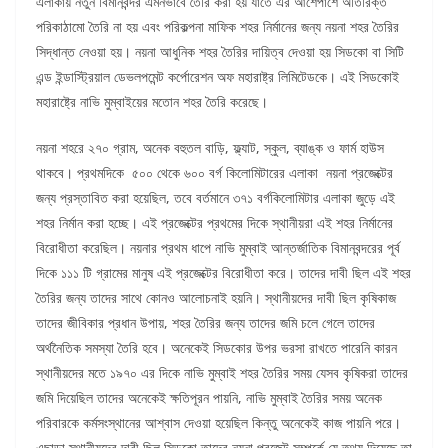
এলাকায় নতুন বিমানবন্দর এমনভাবে তৈরি করা হয় যাতে এর আশেপাশে অতিরিক্ত
পরিকাঠামো তৈরি না হয় এবং পরিকল্পনা মাফিক শহর নির্মানের জন্য নয়না শহর তৈরির
সিদ্ধান্ত নেওয়া হয়। নয়না আধুনিক শহর তৈরির দায়িত্ব দেওয়া হয় সিডকো বা সিটি
এন্ড ইন্ডাস্ট্রিয়াল ডেভলপমেন্ট কর্পোরেশন অফ মহারাষ্ট্র লিমিটেডকে। এই সিডকোই
মহারাষ্ট্রে নাভি মুম্বাইয়ের মতোন শহর তৈরি করেছে।
নয়না শহরে ২৭০ গ্রাম, অনেক বহুতল বাড়ি, ফ্ল্যাট, স্কুল, ব্যাঙ্ক ও ফার্ম হাউস
থাকবে। প্রথমদিকে ৫০০ থেকে ৬০০ বর্গ কিলোমিটারের এলাকা নয়না প্রজেক্টের
জন্য প্রস্তাবিত করা হয়েছিল, তবে বর্তমানে ৩৭১ বর্গকিলোমিটার এলাকা জুড়ে এই
শহর নির্মান করা হচ্ছে। এই প্রজেক্টের প্রথমের দিকে স্থানীয়রা এই শহর নির্মানের
বিরোধীতা করেছিল। নয়নার প্রথম ধাপে নাভি মুম্বাই আন্তর্জাতিক বিমানবন্দরের পূর্ব
দিকে ১১১ টি গ্রামের মানুষ এই প্রজেক্টের বিরোধীতা করে। তাদের দাবী ছিল এই শহর
তৈরির জন্য তাদের সাথে কোনও আলোচনাই হয়নি। স্থানীয়দের দাবী ছিল কৃষিকাজ
তাদের জীবিকার প্রধান উপায়, শহর তৈরির জন্য তাদের জমি চলে গেলে তাদের
অর্থনৈতিক সমস্যা তৈরি হবে। অনেকেই সিডকোর উপর ভরসা রাখতে পারেনি কারন
স্থানীয়দের মতে ১৯৭০ এর দিকে নাভি মুম্বাই শহর তৈরির সময় যেসব কৃষিকরা তাদের
জমি দিয়েছিল তাদের অনেকেই ক্ষতিপূরন পায়নি, নাভি মুম্বাই তৈরির সময় অনেক
পরিবারকে কর্মসংস্থানের আশ্বাস দেওয়া হয়েছিল কিন্তু অনেকেই কাজ পায়নি পরে।
এছাড়া স্থানীয়দের দাবী ছিল সিডকো তাদের নয়না প্রজেক্ট সম্পর্কে যে তথ্য দিয়েছে তা