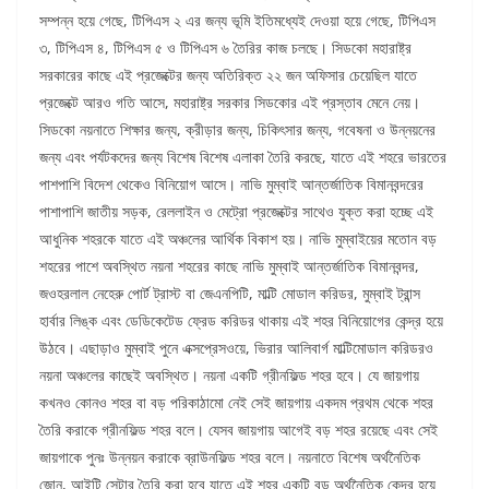
সম্পন্ন হয়ে গেছে, টিপিএস ২ এর জন্য ভূমি ইতিমধ্যেই দেওয়া হয়ে গেছে, টিপিএস
৩, টিপিএস ৪, টিপিএস ৫ ও টিপিএস ৬ তৈরির কাজ চলছে। সিডকো মহারাষ্ট্র
সরকারের কাছে এই প্রজেক্টের জন্য অতিরিক্ত ২২ জন অফিসার চেয়েছিল যাতে
প্রজেক্টে আরও গতি আসে, মহারাষ্ট্র সরকার সিডকোর এই প্রস্তাব মেনে নেয়।
সিডকো নয়নাতে শিক্ষার জন্য, ক্রীড়ার জন্য, চিকিৎসার জন্য, গবেষনা ও উন্নয়নের
জন্য এবং পর্যটকদের জন্য বিশেষ বিশেষ এলাকা তৈরি করছে, যাতে এই শহরে ভারতের
পাশপাশি বিদেশ থেকেও বিনিয়োগ আসে। নাভি মুম্বাই আন্তর্জাতিক বিমানবন্দরের
পাশাপাশি জাতীয় সড়ক, রেললাইন ও মেট্রো প্রজেক্টের সাথেও যুক্ত করা হচ্ছে এই
আধুনিক শহরকে যাতে এই অঞ্চলের আর্থিক বিকাশ হয়। নাভি মুম্বাইয়ের মতোন বড়
শহরের পাশে অবস্থিত নয়না শহরের কাছে নাভি মুম্বাই আন্তর্জাতিক বিমানবন্দর,
জওহরলাল নেহেরু পোর্ট ট্রাস্ট বা জেএনপিটি, মাল্টি মোডাল করিডর, মুম্বাই ট্রান্স
হার্বার লিঙ্ক এবং ডেডিকেটেড ফ্রেড করিডর থাকায় এই শহর বিনিয়োগের কেন্দ্র হয়ে
উঠবে। এছাড়াও মুম্বাই পুনে এক্সপ্রেসওয়ে, ভিরার আলিবার্গ মাল্টিমোডাল করিডরও
নয়না অঞ্চলের কাছেই অবস্থিত। নয়না একটি গ্রীনফিল্ড শহর হবে। যে জায়গায়
কখনও কোনও শহর বা বড় পরিকাঠামো নেই সেই জায়গায় একদম প্রথম থেকে শহর
তৈরি করাকে গ্রীনফিল্ড শহর বলে। যেসব জায়গায় আগেই বড় শহর রয়েছে এবং সেই
জায়গাকে পুনঃ উন্নয়ন করাকে ব্রাউনফিল্ড শহর বলে। নয়নাতে বিশেষ অর্থনৈতিক
জোন, আইটি সেন্টার তৈরি করা হবে যাতে এই শহর একটি বড় অর্থনৈতিক কেন্দ্র হয়ে