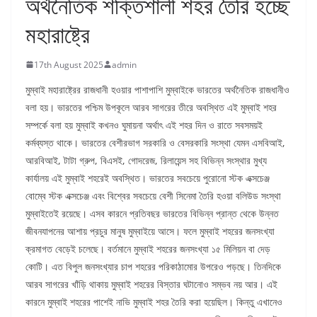
অর্থনৈতিক শক্তিশালী শহর তৈরি হচ্ছে
মহারাষ্ট্রে
17th August 2025
admin
মুম্বাই মহারাষ্ট্রের রাজধানী হওয়ার পাশাপাশি মুম্বাইকে ভারতের অর্থনৈতিক রাজধানীও
বলা হয়। ভারতের পশ্চিম উপকূলে আরব সাগরের তীরে অবস্থিত এই মুম্বাই শহর
সম্পর্কে বলা হয় মুম্বাই কখনও ঘুমায়না অর্থাৎ এই শহর দিন ও রাতে সবসময়ই
কর্মব্যস্ত থাকে। ভারতের বেশীরভাগ সরকারি ও বেসরকারি সংস্থা যেমন এসবিআই,
আরবিআই, টাটা গ্রুপ, বিএসই, গোদরেজ, রিলায়েন্স সহ বিভিন্ন সংস্থার মুখ্য
কার্যালয় এই মুম্বাই শহরেই অবস্থিত। ভারতের সবচেয়ে পুরোনো স্টক এক্সচেঞ্জ
বোম্বে স্টক এক্সচেঞ্জ এবং বিশ্বের সবচেয়ে বেশী সিনেমা তৈরি হওয়া বলিউড সংস্থা
মুম্বাইতেই রয়েছে। এসব কারনে প্রতিবছর ভারতের বিভিন্ন প্রান্ত থেকে উন্নত
জীবনযাপনের আশায় প্রচুর মানুষ মুম্বাইয়ে আসে। ফলে মুম্বাই শহরের জনসংখ্যা
ক্রমাগত বেড়েই চলেছে। বর্তমানে মুম্বাই শহরের জনসংখ্যা ১৫ মিলিয়ন বা দেড়
কোটি। এত বিপুল জনসংখ্যার চাপ শহরের পরিকাঠামোর উপরেও পড়ছে। তিনদিকে
আরব সাগরের খাঁড়ি থাকায় মুম্বাই শহরের বিস্তার ঘটানোও সম্ভব নয় আর। এই
কারনে মুম্বাই শহরের পাশেই নাভি মুম্বাই শহর তৈরি করা হয়েছিল। কিন্তু এখানেও