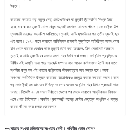
উঠবে।
ভারতের সবচেয়ে বড় সমুদ্র সেতু এমটিএইচএল বা মুম্বাই ট্রান্সহার্বার লিঙ্ক তৈরি
হচ্ছে যার কারনে মুম্বাই থেকে মানুষ সহজেই নয়নাতে আসতে পারবে। মহারাষ্ট্রের উপ-
মুখ্যমন্ত্রী দেবেন্দ্র ফড়নবিশ জানিয়েছেন মুম্বাই, নাভি মুম্বাইয়ের পর তৃতীয় মুম্বাই হবে
এই নয়না। ১৯৭০ সালে ভারতের বানিজ্যিক রাজধানী মুম্বাইকে অতিরিক্ত জনসংখ্যার
চাপ থেকে বাঁচাতে যেভাবে নাভি মুম্বাই তৈরি করা হয়েছিল, ঠিক সেভাবেই বর্তমানে
মুম্বাই ও নাভি মুম্বাইয়ের মতোন নয়না শহর তৈরি করা হচ্ছে। সর্বাধুনিক প্রযুক্তিতে
নির্মিত এই আধুনি নয়না শহর প্রজেক্ট সম্পন্ন হলে অনেক কর্মসংস্থান তৈরি হবে যাতে
স্থানীয় মানুষ সহ এই শহরের বাসিন্দাদের জীবনযাত্রার মান উন্নত হবে। নয়না
অঞ্চলের অর্থনৈতিক উন্নয়ন ভারতের জিডিপিকেও মজবুত করতে সহায়তা করবে। তবে
শুধু মহারাষ্ট্রই নয় ভারতের বিভিন্ন জায়গায় অনেক আধুনিক শহর নির্মান প্রজেক্টে কাজ
চলছে। বিজেপি ২০১৪ সালে নির্বাচনে জেতার পর থেকে ভারতের আধুনিকরনে বিপ্লব
এসে গেছে রীতিমতো। মাননীয় প্রধানমন্ত্রী নরেন্দ্র মোদীর নেতৃত্বে আধুনিক ও সমৃদ্ধ
ভারত গঠনের কাজ চলছে জোরকদমে।
ঘোড়ার সংখ্যা মহিলাদের সংখ্যার বেশী। পৃথিবীর কোন দেশে?