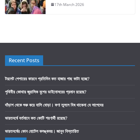
17th March 2026
Recent Posts
টয়লেট পেপারের কারনে প্রতিদিন কত হাজার গাছ কাটা হচ্ছে?
পৃথিবীর কোথায় জুরাসিক যুগের ডাইনোসরের প্রমান রয়েছে?
দাঁড়াশ থেকে শুরু করে বালি বোড়া। ফণা তুললে বিষ থাকেনা যে সাপেদের
ভারতবর্ষে বর্তমানে কত কোটি শরণার্থী রয়েছে?
ভারতবর্ষের কোন হোটেল কলঙ্কময়। জানুন বিস্তারিত