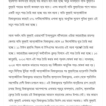
ক্রমাগত জনসংখ্যা বাড়ছে যার কারনে মনে করা হচ্ছে অদূর ভবিষ্যতে নাভি মুম্বাইও
মুম্বাই শহরের মতোই জনবহুল হয়ে যাবে। এসব কারনেই নাভি মুম্বাইয়ের পাশে আরও
একটি নতুন শহর তৈরি করা হচ্ছে যার নাম নয়না। নাভি মুম্বাই আন্তর্জাতিক
বিমানবন্দরের কাছেই ৩৭১ বর্গকিলোমিটার এলাকা জুড়ে আধুনিক সুযোগ সুবিধা যুক্ত এই
নতুন শহর তৈরি করা হচ্ছে।
নয়না অর্থাৎ নাভি মুম্বাই এয়ারপোর্ট ইনফ্লুয়েন্স নটিফায়েড এরিয়া মহারাষ্ট্রের রায়গড়
জেলায় নাভি মুম্বাই আন্তর্জাতিক বিমানবন্দর থেকে ২৫ কিলোমিটার দূরে তৈরি করা
হচ্ছে। ১১ টাউন প্ল্যানিং স্কিম বা টপিএসের আওতায় এই নয়না প্রজেক্ট তৈরি করা
হচ্ছে। মহারাষ্ট্রের গুরুত্বপূর্ন অর্থনৈতিক কেন্দ্র হিসাবে এই শহর তৈরি করা হচ্ছে। ১৩
জানুয়ারি, ২০১৩ সালে এই শহর তৈরি করার কথা প্রথম ঘোষনা করা হয়। নভেম্বর,
২০১৪ সালে নয়নাকে ভারতের সবচেয়ে বড় নির্মীয়মান আধুনিক শহর ঘোষনা করা হয়।
নতুন দিল্লির ইন্দিরা গান্ধী আন্তর্জাতিক বিমানবন্দরের পর মুম্বাইয়ের ছত্রপতি শিবাজি
আন্তর্জাতিক বিমানবন্দর ভারতের দ্বিতীয় ব্যস্ততম বিমানবন্দর, এখান থেকে প্রতিদিন
নয়শোটির বেশী বিমান চলাচল করে। এই বিমানবন্দরে প্রতিদিন যাত্রীদের চাপ বেড়েই
চলছে কিন্তু বিমানবন্দরের আশেপাশের এলাকায় প্রচুর বাসস্থান, হোটেল, ব্যবসায়িক
কেন্দ্র তৈরি হওয়ায় এই বিমানবন্দরের আয়তন বাড়ানোর কোনও উপায় নেই। যার কারনে
নাভি মুম্বাই এলাকায় নতুন বিমানবন্দর তৈরির নির্দেশ দেয় ভারত সরকার। নাভি মুম্বাই