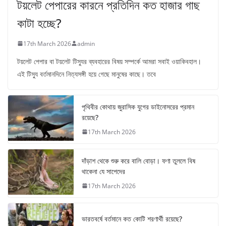
টয়লেট পেপারের কারনে প্রতিদিন কত হাজার গাছ
কাটা হচ্ছে?
17th March 2026
admin
টয়লেট পেপার বা টয়লেট টিস্যুর ব্যবহারের বিষয় সম্পর্কে আমরা সবাই ওয়াকিবহাল।
এই টিস্যু বর্তমানদিনে নিত্যসঙ্গী হয়ে গেছে মানুষের কাছে। তবে
পৃথিবীর কোথায় জুরাসিক যুগের ডাইনোসরের প্রমান
রয়েছে?
17th March 2026
দাঁড়াশ থেকে শুরু করে বালি বোড়া। ফণা তুললে বিষ
থাকেনা যে সাপেদের
17th March 2026
ভারতবর্ষে বর্তমানে কত কোটি শরণার্থী রয়েছে?