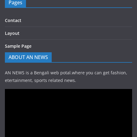
Pages
Contact
Layout
Sample Page
ABOUT AN NEWS
AN NEWS is a Bengali web potal.where you can get fashion,
etertainment, sports related news.
Video
Player