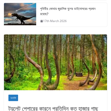
পৃথিবীর কোথায় জুরাসিক যুগের ডাইনোসরের প্রমান
রয়েছে?
17th March 2026
অফবিট
টয়লেট পেপারের কারনে প্রতিদিন কত হাজার গাছ