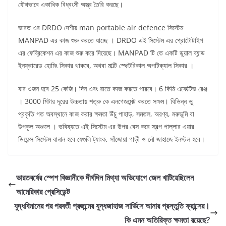
যৌথভাবে একাধিক বিধ্বংসী অস্ত্র তৈরি করছে।
ভারত এর DRDO দেশীয় man portable air defence সিস্টেম
MANPAD এর কাজ শুরু করতে যাচ্ছে । DRDO এই সিস্টেম এর প্রোটোটাইপ
এর ফেব্রিকেশন এর কাজ শুরু করে দিয়েছে। MANPAD টি তে একটি ডুয়াল ব্যান্ড
ইনফ্রারেড হোমিং সিকার থাকবে, অথবা মাল্টি স্পেক্টরিকাল অপটিক্যাল সিকার ।
যার ওজন হবে 25 কেজি। দিন এবং রাতে কাজ করতে পারবে। 6 কিমি এফেক্টিভ রেঞ্জ
। 3000 মিটার দূরের উচ্চতায় শত্রু কে এনগেজমেন্ট করতে সক্ষম। বিভিন্ন ভু
প্রকৃতি গত অবস্থানে কাজ করার ক্ষমতা উঁচু পাহাড়, সমতল, অরণ্য, মরুভূমি বা
উপকূল অঞ্চলে । ভবিষ্যতে এই সিস্টেম এর উপর বেস করে স্বল্প পাল্লার এয়ার
ডিফেন্স সিস্টেম বানান হবে যেগুলি ট্যাংক, সাঁজোয়া গাড়ী ও নৌ জাহাজে ইনস্টল হবে।
ভারতবর্ষের স্পেশ বিজ্ঞানীকে দীর্ঘদিন মিথ্যা অভিযোগে জেল খাটিয়েছিলেন
আমেরিকার প্রেসিডেন্ট
যুদ্ধবিমানের পর পরবর্তী প্রজন্মের যুদ্ধজাহাজ সার্ভিসে আনার প্রস্তুতি ফ্রান্সের।
কি এমন অতিরিক্ত ক্ষমতা রয়েছে?