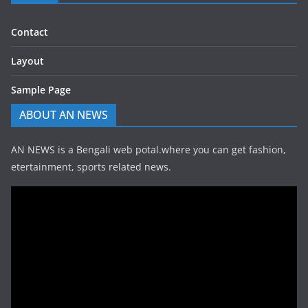
Contact
Layout
Sample Page
ABOUT AN NEWS
AN NEWS is a Bengali web potal.where you can get fashion,
etertainment, sports related news.
Video
Player