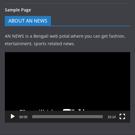
Sample Page
ABOUT AN NEWS
AN NEWS is a Bengali web potal.where you can get fashion,
etertainment, sports related news.
Video
Player
00:00
10:14