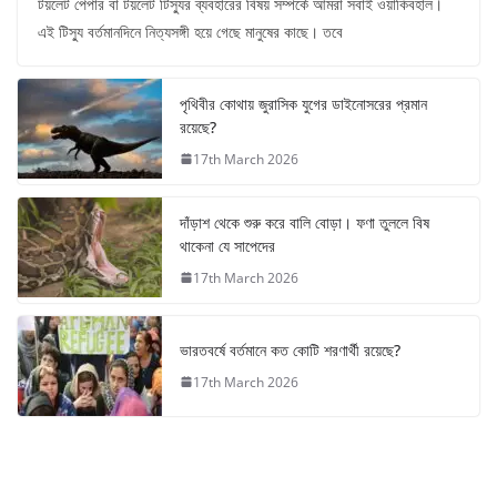
টয়লেট পেপার বা টয়লেট টিস্যুর ব্যবহারের বিষয় সম্পর্কে আমরা সবাই ওয়াকিবহাল।
এই টিস্যু বর্তমানদিনে নিত্যসঙ্গী হয়ে গেছে মানুষের কাছে। তবে
পৃথিবীর কোথায় জুরাসিক যুগের ডাইনোসরের প্রমান
রয়েছে?
17th March 2026
দাঁড়াশ থেকে শুরু করে বালি বোড়া। ফণা তুললে বিষ
থাকেনা যে সাপেদের
17th March 2026
ভারতবর্ষে বর্তমানে কত কোটি শরণার্থী রয়েছে?
17th March 2026