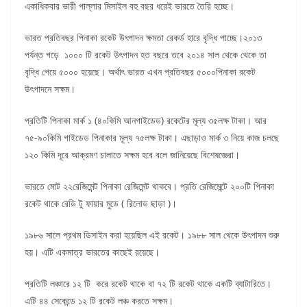
একাধিকবার ভারী পাল্লার মিসাইল বহু বছর ধরেই ভারতে তৈরি হচ্ছে।
ভারত প্রতিবছর পিনাকা রকেট উৎপাদন ক্ষমতা রেকর্ড হারে বৃদ্ধি পাচ্ছে।২০১৩
পর্যন্ত গড়ে ১০০০ টি রকেট উৎপাদন হত বছরে তবে ২০১৪ সাল থেকে থেকে তা
বৃদ্ধি পেয়ে ৫০০০ হয়েছে। অর্থাৎ ভারত এখন প্রতিবছর ৫০০০পিনাকা রকেট
উৎপাদনে সক্ষম।
প্রতিটি পিনাকা মার্ক ১ (৪০কিমি আনগাইডেড) রকেটের মূল্য ৩৫লক্ষ টাকা। আর
৭৫-৯০কিমি গাইডেড পিনাকার মূল্য ৭৫লক্ষ টাকা। এছাড়াও মার্ক ৩ নিয়ে কাজ চলছে
১২০ কিমি দূরে আক্রমণ চালাতে সক্ষম হবে বলে জানিয়েছে বিশেষজ্ঞেরা।
ভারতে মোট ২২রেজিমেন্ট পিনাকা রেজিমেন্ট থাকবে। প্রতি রেজিমেন্টে ২০০টি পিনাকা
রকেট থাকে রেডি টু ফায়ার মুডে ( রিলোড ছাড়া )।
১৯৮৬ সালে প্রথম ডিসাইন করা হয়েছিল এই রকেট। ১৯৮৮ সাল থেকে উৎপাদন শুরু
হয়। এটি একমাত্র ভারতের কাছেই রয়েছে।
প্রতিটি লঞ্চারে ১২ টি করে রকেট থাকে বা ৭২ টি রকেট থাকে একটি ব্যাটারিতে।
এটি ৪৪ সেকেন্ডে ১২ টি রকেট লঞ্চ করতে সক্ষম।