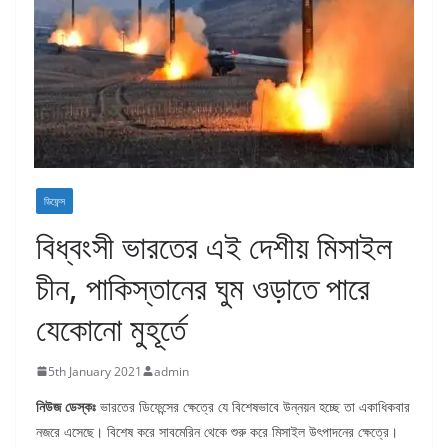
ডিফেন্স
বিধ্বংসী ভারতের এই দেশীয় মিসাইল
চীন, পাকিস্তানের ঘুম ওড়াতে পারে
যেকোনো মুহূর্তে
5th January 2021
admin
নিউজ ডেস্কঃ
ভারতের ডিফেন্সের ক্ষেত্রে যে বিশেষভাবে উন্নয়ন হচ্ছে তা একাধিকবার
নজরে এসেছে। বিশেষ করে সাবমেরিন থেকে শুরু করে মিসাইল উৎপাদনের ক্ষেত্রে।