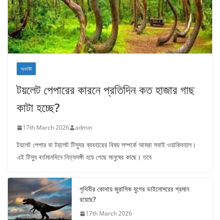
অফবিট
টয়লেট পেপারের কারনে প্রতিদিন কত হাজার গাছ
কাটা হচ্ছে?
17th March 2026
admin
টয়লেট পেপার বা টয়লেট টিস্যুর ব্যবহারের বিষয় সম্পর্কে আমরা সবাই ওয়াকিবহাল।
এই টিস্যু বর্তমানদিনে নিত্যসঙ্গী হয়ে গেছে মানুষের কাছে। তবে
পৃথিবীর কোথায় জুরাসিক যুগের ডাইনোসরের প্রমান
রয়েছে?
17th March 2026