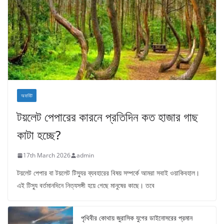
অফবিট
টয়লেট পেপারের কারনে প্রতিদিন কত হাজার গাছ
কাটা হচ্ছে?
17th March 2026
admin
টয়লেট পেপার বা টয়লেট টিস্যুর ব্যবহারের বিষয় সম্পর্কে আমরা সবাই ওয়াকিবহাল।
এই টিস্যু বর্তমানদিনে নিত্যসঙ্গী হয়ে গেছে মানুষের কাছে। তবে
পৃথিবীর কোথায় জুরাসিক যুগের ডাইনোসরের প্রমান