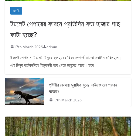
অফবিট
টয়লেট পেপারের কারনে প্রতিদিন কত হাজার গাছ
কাটা হচ্ছে?
17th March 2026
admin
টয়লেট পেপার বা টয়লেট টিস্যুর ব্যবহারের বিষয় সম্পর্কে আমরা সবাই ওয়াকিবহাল।
এই টিস্যু বর্তমানদিনে নিত্যসঙ্গী হয়ে গেছে মানুষের কাছে। তবে
পৃথিবীর কোথায় জুরাসিক যুগের ডাইনোসরের প্রমান
রয়েছে?
17th March 2026