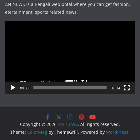
AN NEWS is a Bengali web potal.where you can get fashion,
etertainment, sports related news.
Video
Player
00:00
10:14
Copyright © 2026
AN NEWS
. All rights reserved.
Theme:
ColorMag
by ThemeGrill. Powered by
WordPress
.