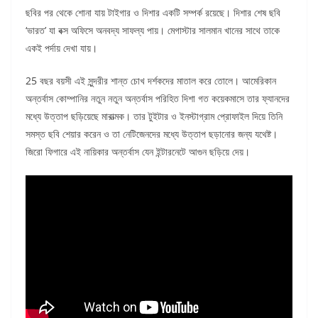
ছবির পর থেকে শোনা যায় টাইগার ও দিশার একটি সম্পর্ক রয়েছে। দিশার শেষ ছবি
‘ভারত’ যা বক্স অফিসে অনবদ্য সাফল্য পায়। মেগাস্টার সালমান খানের সাথে তাকে
একই পর্দায় দেখা যায়।
25 বছর বয়সী এই সুন্দরীর শান্ত চোখ দর্শকদের মাতাল করে তোলে। আমেরিকান
অন্তর্বাস কোম্পানির নতুন নতুন অন্তর্বাস পরিহিত দিশা গত কয়েকমাসে তার ফ্যানদের
মধ্যে উত্তাপ ছড়িয়েছে মারাত্মক। তার টুইটার ও ইনস্টাগ্রাম প্রোফাইল দিয়ে তিনি
সমস্ত ছবি শেয়ার করেন ও তা নেটিজেনদের মধ্যে উত্তাপ ছড়ানোর জন্য যথেষ্ট।
জিরো ফিগারে এই নায়িকার অন্তর্বাস যেন ইন্টারনেটে আগুন ছড়িয়ে দেয়।