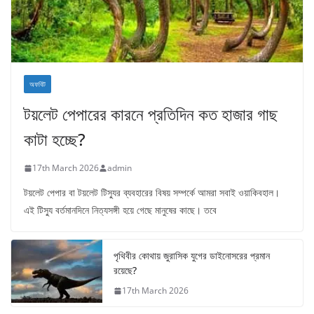
অফবিট
টয়লেট পেপারের কারনে প্রতিদিন কত হাজার গাছ
কাটা হচ্ছে?
17th March 2026
admin
টয়লেট পেপার বা টয়লেট টিস্যুর ব্যবহারের বিষয় সম্পর্কে আমরা সবাই ওয়াকিবহাল।
এই টিস্যু বর্তমানদিনে নিত্যসঙ্গী হয়ে গেছে মানুষের কাছে। তবে
পৃথিবীর কোথায় জুরাসিক যুগের ডাইনোসরের প্রমান
রয়েছে?
17th March 2026