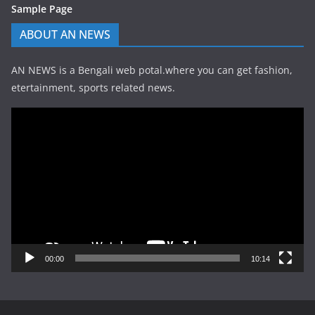
Sample Page
ABOUT AN NEWS
AN NEWS is a Bengali web potal.where you can get fashion,
etertainment, sports related news.
Video
Player
00:00
10:14